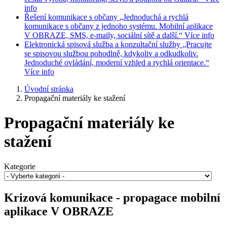
info
Řešení komunikace s občany
„Jednoduchá a rychlá
komunikace s občany z jednoho systému. Mobilní aplikace
V OBRAZE, SMS, e-maily, sociální sítě a další.“
Více info
Elektronická spisová služba a konzultační služby
„Pracujte
se spisovou službou pohodlně, kdykoliv a odkudkoliv.
Jednoduché ovládání, moderní vzhled a rychlá orientace.“
Více info
Úvodní stránka
Propagační materiály ke stažení
Propagační materiály ke
stažení
Kategorie
Krizová komunikace - propagace mobilní
aplikace V OBRAZE