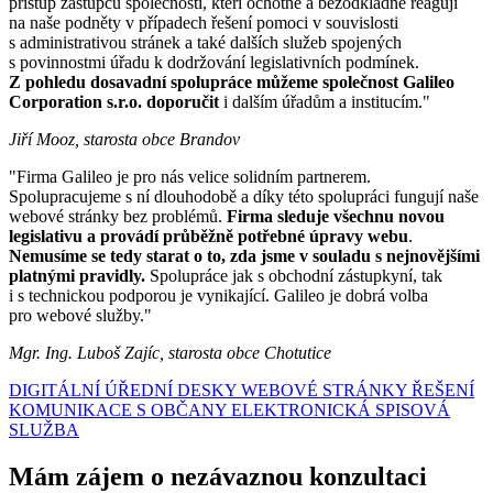
přístup zástupců společnosti, kteří ochotně a bezodkladně reagují
na naše podněty v případech řešení pomoci v souvislosti
s administrativou stránek a také dalších služeb spojených
s povinnostmi úřadu k dodržování legislativních podmínek.
Z pohledu dosavadní spolupráce můžeme společnost Galileo
Corporation s.r.o. doporučit
i dalším úřadům a institucím."
Jiří Mooz, starosta obce Brandov
"Firma Galileo je pro nás velice solidním partnerem.
Spolupracujeme s ní dlouhodobě a díky této spolupráci fungují naše
webové stránky bez problémů.
Firma sleduje všechnu novou
legislativu a provádí průběžně potřebné úpravy webu
.
Nemusíme se tedy starat o to, zda jsme v souladu s nejnovějšími
platnými pravidly.
Spolupráce jak s obchodní zástupkyní, tak
i s technickou podporou je vynikající. Galileo je dobrá volba
pro webové služby."
Mgr. Ing. Luboš Zajíc, starosta obce Chotutice
DIGITÁLNÍ ÚŘEDNÍ DESKY
WEBOVÉ STRÁNKY
ŘEŠENÍ
KOMUNIKACE S OBČANY
ELEKTRONICKÁ SPISOVÁ
SLUŽBA
Mám zájem o nezávaznou konzultaci