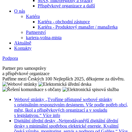
MAS, mikroregiony a svazky
Příspěvkové organizace a další
O nás
Kariéra
Kariéra - obchodní zástupce
Kariéra - Produktový manažer / manažerka
Partnerství
kariera-volna-mista
Aktuálně
Kontakty
Podpora
Partner pro samosprávy
a příspěvkové organizace
Patříme mezi Českých 100 Nejlepších 2025, děkujeme za důvěru.
Webové stránky
„Tvoříme přístupné webové stránky
s originálním responzivním designem. Vše podle potřeb obcí,
měst, škol a příspěvkových organizací a v souladu
s legislativou.“
Více info
Digitální úřední desky
„Nejprodávanější digitální úřední
desky s minimální spotřebou elektrické energie. Kvalitní
česká výroba, monitoring, servis a podpora od Galilea.“
Více