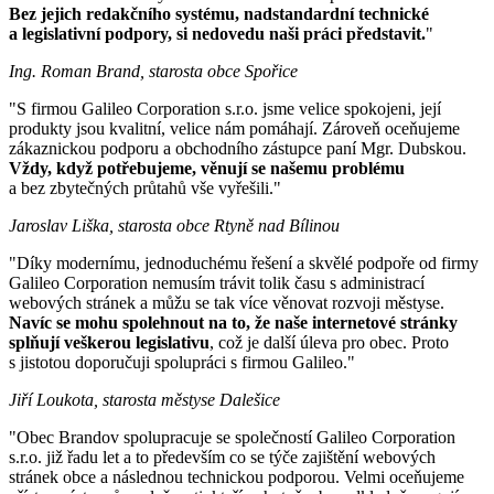
Bez jejich redakčního systému, nadstandardní technické
a legislativní podpory, si nedovedu naši práci představit.
"
Ing. Roman Brand, starosta obce Spořice
"S firmou Galileo Corporation s.r.o. jsme velice spokojeni, její
produkty jsou kvalitní, velice nám pomáhají. Zároveň oceňujeme
zákaznickou podporu a obchodního zástupce paní Mgr. Dubskou.
Vždy, když potřebujeme, věnují se našemu problému
a bez zbytečných průtahů vše vyřešili."
Jaroslav Liška, starosta obce Rtyně nad Bílinou
"Díky modernímu, jednoduchému řešení a skvělé podpoře od firmy
Galileo Corporation nemusím trávit tolik času s administrací
webových stránek a můžu se tak více věnovat rozvoji městyse.
Navíc se mohu spolehnout na to, že naše internetové stránky
splňují veškerou legislativu
, což je další úleva pro obec. Proto
s jistotou doporučuji spolupráci s firmou Galileo."
Jiří Loukota, starosta městyse Dalešice
"Obec Brandov spolupracuje se společností Galileo Corporation
s.r.o. již řadu let a to především co se týče zajištění webových
stránek obce a následnou technickou podporou. Velmi oceňujeme