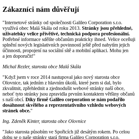
Zákazníci nám důvěřují
"Internetové stránky od společnosti Galileo Corporation s.r.o.
využívá obec Malá Skála od roku 2013.
Stránky jsou přehledné,
uživatelsky velice přívětivé, technická podpora profesionální.
Potřebné informace sdělíte občanům prakticky ihned. Velice oceňuji
splnění nových legislativních povinností ještě před nabytím jejich
účinnosti, propojení na sociální sítě a mobilní aplikaci. Mohu jen
a jen doporučit!"
Michal Rezler, starosta obce Malá Skála
"Když jsem v roce 2014 nastupoval jako nový starosta obce
Olovnice, tak jedním z hlavním úkolů, které jsem si dal, bylo
zkvalitnit, zpřehlednit a zjednodušit webové stránky naší obce,
neboť tyto stránky jsou zpravidla prvním kontaktem většiny občanů
s naší obcí.
Díky firmě Galileo corporation se nám podařilo
dosáhnout skvělého a reprezentativního vzhledu webových
stránek obce.
"
Ing. Zdeněk Kinter, starosta obce Olovnice
"Jako starosta působím ve Spořicích již desátým rokem. Po celou
dobu se o naše stránky stará firma Galileo Corporation s.r.o.