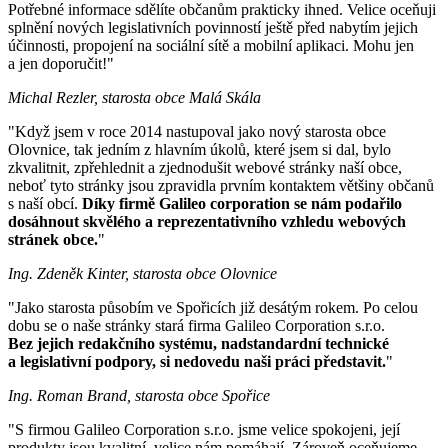
Potřebné informace sdělíte občanům prakticky ihned. Velice oceňuji
splnění nových legislativních povinností ještě před nabytím jejich
účinnosti, propojení na sociální sítě a mobilní aplikaci. Mohu jen
a jen doporučit!"
Michal Rezler, starosta obce Malá Skála
"Když jsem v roce 2014 nastupoval jako nový starosta obce
Olovnice, tak jedním z hlavním úkolů, které jsem si dal, bylo
zkvalitnit, zpřehlednit a zjednodušit webové stránky naší obce,
neboť tyto stránky jsou zpravidla prvním kontaktem většiny občanů
s naší obcí.
Díky firmě Galileo corporation se nám podařilo
dosáhnout skvělého a reprezentativního vzhledu webových
stránek obce.
"
Ing. Zdeněk Kinter, starosta obce Olovnice
"Jako starosta působím ve Spořicích již desátým rokem. Po celou
dobu se o naše stránky stará firma Galileo Corporation s.r.o.
Bez jejich redakčního systému, nadstandardní technické
a legislativní podpory, si nedovedu naši práci představit.
"
Ing. Roman Brand, starosta obce Spořice
"S firmou Galileo Corporation s.r.o. jsme velice spokojeni, její
produkty jsou kvalitní, velice nám pomáhají. Zároveň oceňujeme