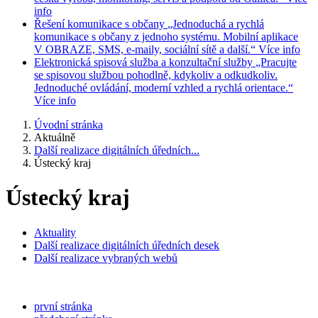
info
Řešení komunikace s občany
„Jednoduchá a rychlá
komunikace s občany z jednoho systému. Mobilní aplikace
V OBRAZE, SMS, e-maily, sociální sítě a další.“
Více info
Elektronická spisová služba a konzultační služby
„Pracujte
se spisovou službou pohodlně, kdykoliv a odkudkoliv.
Jednoduché ovládání, moderní vzhled a rychlá orientace.“
Více info
Úvodní stránka
Aktuálně
Další realizace digitálních úředních...
Ústecký kraj
Ústecký kraj
Aktuality
Další realizace digitálních úředních desek
Další realizace vybraných webů
první stránka