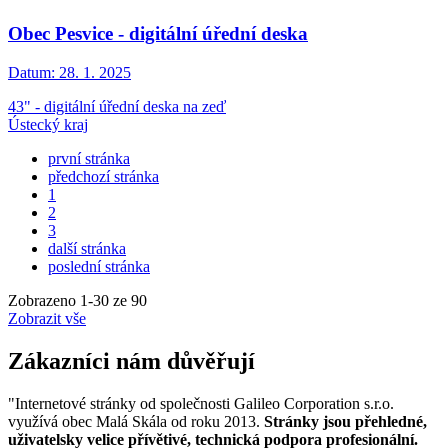
Obec Pesvice - digitální úřední deska
Datum:
28. 1. 2025
43" - digitální úřední deska na zeď
Ústecký kraj
první stránka
předchozí stránka
1
2
3
další stránka
poslední stránka
Zobrazeno
1
-
30
ze 90
Zobrazit vše
Zákazníci nám důvěřují
"Internetové stránky od společnosti Galileo Corporation s.r.o.
využívá obec Malá Skála od roku 2013.
Stránky jsou přehledné,
uživatelsky velice přívětivé, technická podpora profesionální.