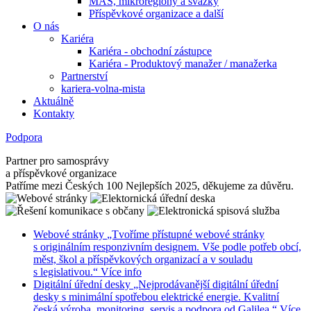
MAS, mikroregiony a svazky
Příspěvkové organizace a další
O nás
Kariéra
Kariéra - obchodní zástupce
Kariéra - Produktový manažer / manažerka
Partnerství
kariera-volna-mista
Aktuálně
Kontakty
Podpora
Partner pro samosprávy
a příspěvkové organizace
Patříme mezi Českých 100 Nejlepších 2025, děkujeme za důvěru.
Webové stránky
„Tvoříme přístupné webové stránky
s originálním responzivním designem. Vše podle potřeb obcí,
měst, škol a příspěvkových organizací a v souladu
s legislativou.“
Více info
Digitální úřední desky
„Nejprodávanější digitální úřední
desky s minimální spotřebou elektrické energie. Kvalitní
česká výroba, monitoring, servis a podpora od Galilea.“
Více