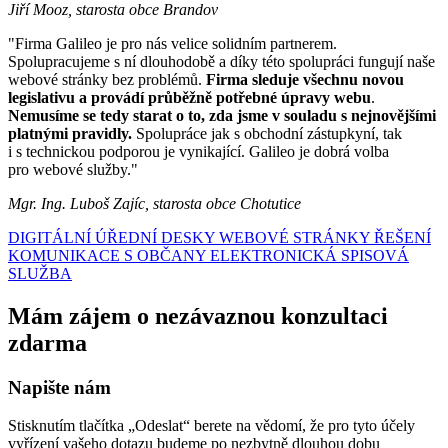
Jiří Mooz, starosta obce Brandov
"Firma Galileo je pro nás velice solidním partnerem.
Spolupracujeme s ní dlouhodobě a díky této spolupráci fungují naše
webové stránky bez problémů.
Firma sleduje všechnu novou
legislativu a provádí průběžně potřebné úpravy webu
.
Nemusíme se tedy starat o to, zda jsme v souladu s nejnovějšími
platnými pravidly.
Spolupráce jak s obchodní zástupkyní, tak
i s technickou podporou je vynikající. Galileo je dobrá volba
pro webové služby."
Mgr. Ing. Luboš Zajíc, starosta obce Chotutice
DIGITÁLNÍ ÚŘEDNÍ DESKY
WEBOVÉ STRÁNKY
ŘEŠENÍ
KOMUNIKACE S OBČANY
ELEKTRONICKÁ SPISOVÁ
SLUŽBA
Mám zájem o nezávaznou konzultaci
zdarma
Napište nám
Stisknutím tlačítka „Odeslat“ berete na vědomí, že pro tyto účely
vyřízení vašeho dotazu budeme po nezbytně dlouhou dobu