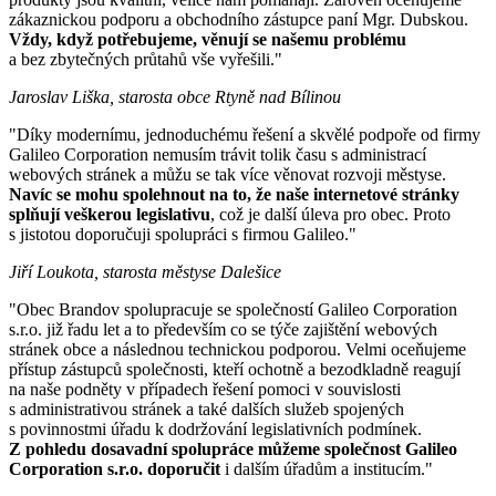
zákaznickou podporu a obchodního zástupce paní Mgr. Dubskou.
Vždy, když potřebujeme, věnují se našemu problému
a bez zbytečných průtahů vše vyřešili."
Jaroslav Liška, starosta obce Rtyně nad Bílinou
"Díky modernímu, jednoduchému řešení a skvělé podpoře od firmy
Galileo Corporation nemusím trávit tolik času s administrací
webových stránek a můžu se tak více věnovat rozvoji městyse.
Navíc se mohu spolehnout na to, že naše internetové stránky
splňují veškerou legislativu
, což je další úleva pro obec. Proto
s jistotou doporučuji spolupráci s firmou Galileo."
Jiří Loukota, starosta městyse Dalešice
"Obec Brandov spolupracuje se společností Galileo Corporation
s.r.o. již řadu let a to především co se týče zajištění webových
stránek obce a následnou technickou podporou. Velmi oceňujeme
přístup zástupců společnosti, kteří ochotně a bezodkladně reagují
na naše podněty v případech řešení pomoci v souvislosti
s administrativou stránek a také dalších služeb spojených
s povinnostmi úřadu k dodržování legislativních podmínek.
Z pohledu dosavadní spolupráce můžeme společnost Galileo
Corporation s.r.o. doporučit
i dalším úřadům a institucím."