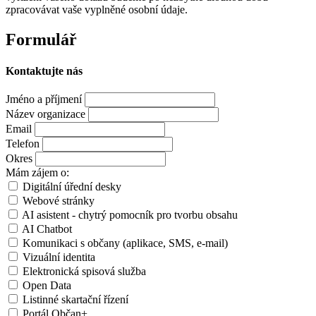
zpracovávat vaše vyplněné osobní údaje.
Formulář
Kontaktujte nás
Jméno a příjmení
Název organizace
Email
Telefon
Okres
Mám zájem o:
Digitální úřední desky
Webové stránky
AI asistent - chytrý pomocník pro tvorbu obsahu
AI Chatbot
Komunikaci s občany (aplikace, SMS, e-mail)
Vizuální identita
Elektronická spisová služba
Open Data
Listinné skartační řízení
Portál Občan+