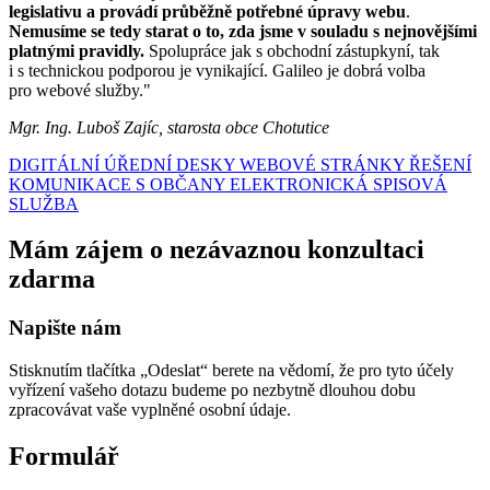
legislativu a provádí průběžně potřebné úpravy webu
.
Nemusíme se tedy starat o to, zda jsme v souladu s nejnovějšími
platnými pravidly.
Spolupráce jak s obchodní zástupkyní, tak
i s technickou podporou je vynikající. Galileo je dobrá volba
pro webové služby."
Mgr. Ing. Luboš Zajíc, starosta obce Chotutice
DIGITÁLNÍ ÚŘEDNÍ DESKY
WEBOVÉ STRÁNKY
ŘEŠENÍ
KOMUNIKACE S OBČANY
ELEKTRONICKÁ SPISOVÁ
SLUŽBA
Mám zájem o nezávaznou konzultaci
zdarma
Napište nám
Stisknutím tlačítka „Odeslat“ berete na vědomí, že pro tyto účely
vyřízení vašeho dotazu budeme po nezbytně dlouhou dobu
zpracovávat vaše vyplněné osobní údaje.
Formulář