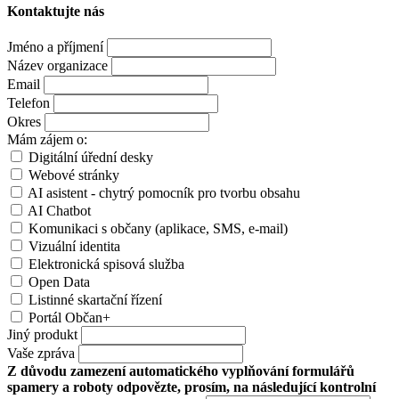
Kontaktujte nás
Jméno a příjmení
Název organizace
Email
Telefon
Okres
Mám zájem o:
Digitální úřední desky
Webové stránky
AI asistent - chytrý pomocník pro tvorbu obsahu
AI Chatbot
Komunikaci s občany (aplikace, SMS, e-mail)
Vizuální identita
Elektronická spisová služba
Open Data
Listinné skartační řízení
Portál Občan+
Jiný produkt
Vaše zpráva
Z důvodu zamezení automatického vyplňování formulářů
spamery a roboty odpovězte, prosím, na následující kontrolní