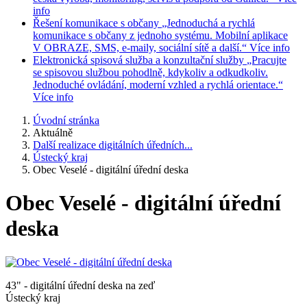
info
Řešení komunikace s občany
„Jednoduchá a rychlá
komunikace s občany z jednoho systému. Mobilní aplikace
V OBRAZE, SMS, e-maily, sociální sítě a další.“
Více info
Elektronická spisová služba a konzultační služby
„Pracujte
se spisovou službou pohodlně, kdykoliv a odkudkoliv.
Jednoduché ovládání, moderní vzhled a rychlá orientace.“
Více info
Úvodní stránka
Aktuálně
Další realizace digitálních úředních...
Ústecký kraj
Obec Veselé - digitální úřední deska
Obec Veselé - digitální úřední
deska
43" - digitální úřední deska na zeď
Ústecký kraj