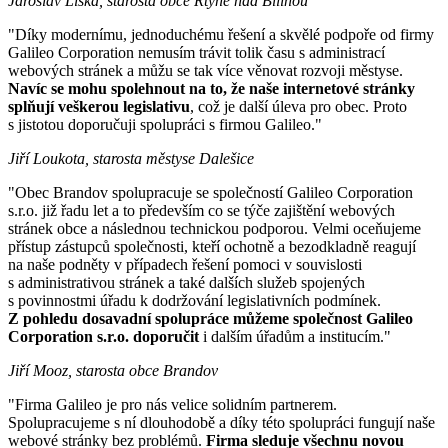
Jaroslav Liška, starosta obce Rtyně nad Bílinou
"Díky modernímu, jednoduchému řešení a skvělé podpoře od firmy
Galileo Corporation nemusím trávit tolik času s administrací
webových stránek a můžu se tak více věnovat rozvoji městyse.
Navíc se mohu spolehnout na to, že naše internetové stránky
splňují veškerou legislativu
, což je další úleva pro obec. Proto
s jistotou doporučuji spolupráci s firmou Galileo."
Jiří Loukota, starosta městyse Dalešice
"Obec Brandov spolupracuje se společností Galileo Corporation
s.r.o. již řadu let a to především co se týče zajištění webových
stránek obce a následnou technickou podporou. Velmi oceňujeme
přístup zástupců společnosti, kteří ochotně a bezodkladně reagují
na naše podněty v případech řešení pomoci v souvislosti
s administrativou stránek a také dalších služeb spojených
s povinnostmi úřadu k dodržování legislativních podmínek.
Z pohledu dosavadní spolupráce můžeme společnost Galileo
Corporation s.r.o. doporučit
i dalším úřadům a institucím."
Jiří Mooz, starosta obce Brandov
"Firma Galileo je pro nás velice solidním partnerem.
Spolupracujeme s ní dlouhodobě a díky této spolupráci fungují naše
webové stránky bez problémů.
Firma sleduje všechnu novou