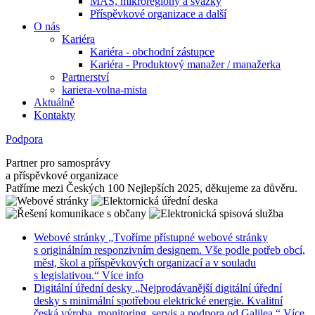
MAS, mikroregiony a svazky
Příspěvkové organizace a další
O nás
Kariéra
Kariéra - obchodní zástupce
Kariéra - Produktový manažer / manažerka
Partnerství
kariera-volna-mista
Aktuálně
Kontakty
Podpora
Partner pro samosprávy
a příspěvkové organizace
Patříme mezi Českých 100 Nejlepších 2025, děkujeme za důvěru.
Webové stránky
„Tvoříme přístupné webové stránky
s originálním responzivním designem. Vše podle potřeb obcí,
měst, škol a příspěvkových organizací a v souladu
s legislativou.“
Více info
Digitální úřední desky
„Nejprodávanější digitální úřední
desky s minimální spotřebou elektrické energie. Kvalitní
česká výroba, monitoring, servis a podpora od Galilea.“
Více