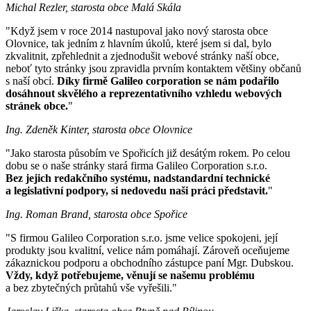
Michal Rezler, starosta obce Malá Skála
"Když jsem v roce 2014 nastupoval jako nový starosta obce
Olovnice, tak jedním z hlavním úkolů, které jsem si dal, bylo
zkvalitnit, zpřehlednit a zjednodušit webové stránky naší obce,
neboť tyto stránky jsou zpravidla prvním kontaktem většiny občanů
s naší obcí.
Díky firmě Galileo corporation se nám podařilo
dosáhnout skvělého a reprezentativního vzhledu webových
stránek obce.
"
Ing. Zdeněk Kinter, starosta obce Olovnice
"Jako starosta působím ve Spořicích již desátým rokem. Po celou
dobu se o naše stránky stará firma Galileo Corporation s.r.o.
Bez jejich redakčního systému, nadstandardní technické
a legislativní podpory, si nedovedu naši práci představit.
"
Ing. Roman Brand, starosta obce Spořice
"S firmou Galileo Corporation s.r.o. jsme velice spokojeni, její
produkty jsou kvalitní, velice nám pomáhají. Zároveň oceňujeme
zákaznickou podporu a obchodního zástupce paní Mgr. Dubskou.
Vždy, když potřebujeme, věnují se našemu problému
a bez zbytečných průtahů vše vyřešili."