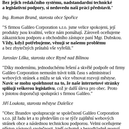
Bez jejich redakčního systému, nadstandardní technické
a legislativní podpory, si nedovedu naši práci představit.
"
Ing. Roman Brand, starosta obce Spořice
"S firmou Galileo Corporation s.r.o. jsme velice spokojeni, její
produkty jsou kvalitní, velice nám pomáhají. Zároveň oceňujeme
zákaznickou podporu a obchodního zástupce paní Mgr. Dubskou.
Vždy, když potřebujeme, věnují se našemu problému
a bez zbytečných průtahů vše vyřešili."
Jaroslav Liška, starosta obce Rtyně nad Bílinou
"Díky modernímu, jednoduchému řešení a skvělé podpoře od firmy
Galileo Corporation nemusím trávit tolik času s administrací
webových stránek a můžu se tak více věnovat rozvoji městyse.
Navíc se mohu spolehnout na to, že naše internetové stránky
splňují veškerou legislativu
, což je další úleva pro obec. Proto
s jistotou doporučuji spolupráci s firmou Galileo."
Jiří Loukota, starosta městyse Dalešice
"Obec Brandov spolupracuje se společností Galileo Corporation
s.r.o. již řadu let a to především co se týče zajištění webových
stránek obce a následnou technickou podporou. Velmi oceňujeme
přístup zástupců společnosti, kteří ochotně a bezodkladně reagují