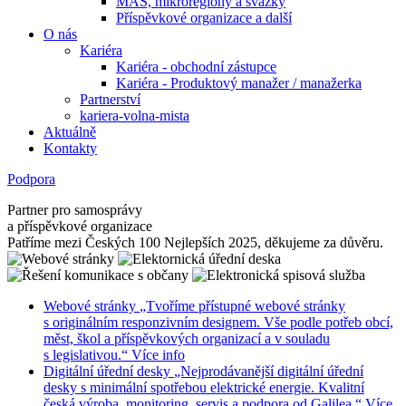
MAS, mikroregiony a svazky
Příspěvkové organizace a další
O nás
Kariéra
Kariéra - obchodní zástupce
Kariéra - Produktový manažer / manažerka
Partnerství
kariera-volna-mista
Aktuálně
Kontakty
Podpora
Partner pro samosprávy
a příspěvkové organizace
Patříme mezi Českých 100 Nejlepších 2025, děkujeme za důvěru.
Webové stránky
„Tvoříme přístupné webové stránky
s originálním responzivním designem. Vše podle potřeb obcí,
měst, škol a příspěvkových organizací a v souladu
s legislativou.“
Více info
Digitální úřední desky
„Nejprodávanější digitální úřední
desky s minimální spotřebou elektrické energie. Kvalitní
česká výroba, monitoring, servis a podpora od Galilea.“
Více