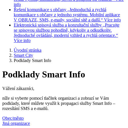
info
Řešení komunikace s občany
„Jednoduchá a rychlá
komunikace s občany z jednoho systému. Mobilní aplikace
V OBRAZE, SMS, e-maily, sociální sítě a další.“
Více info
Elektronická spisová služba a konzultační služby
„Pracujte
se spisovou službou pohodlně, kdykoliv a odkudkoliv.
Jednoduché ovládání, moderní vzhled a rychlá orientace.“
Více info
Úvodní stránka
Smart City
Podklady Smart Info
Podklady Smart Info
Vážení zákazníci,
níže si vyberte pomocí tlačítek organizaci a zobrazí se Vám
podklady, které můžete využít k propagaci služby Smart Info –
rozesílání SMS a e-mailů.
Obec/město
Jiná organizace