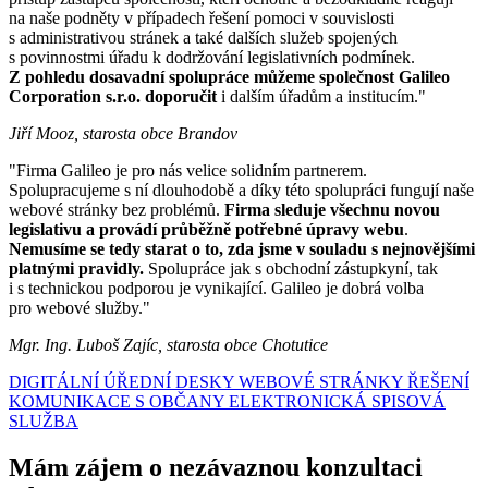
na naše podněty v případech řešení pomoci v souvislosti
s administrativou stránek a také dalších služeb spojených
s povinnostmi úřadu k dodržování legislativních podmínek.
Z pohledu dosavadní spolupráce můžeme společnost Galileo
Corporation s.r.o. doporučit
i dalším úřadům a institucím."
Jiří Mooz, starosta obce Brandov
"Firma Galileo je pro nás velice solidním partnerem.
Spolupracujeme s ní dlouhodobě a díky této spolupráci fungují naše
webové stránky bez problémů.
Firma sleduje všechnu novou
legislativu a provádí průběžně potřebné úpravy webu
.
Nemusíme se tedy starat o to, zda jsme v souladu s nejnovějšími
platnými pravidly.
Spolupráce jak s obchodní zástupkyní, tak
i s technickou podporou je vynikající. Galileo je dobrá volba
pro webové služby."
Mgr. Ing. Luboš Zajíc, starosta obce Chotutice
DIGITÁLNÍ ÚŘEDNÍ DESKY
WEBOVÉ STRÁNKY
ŘEŠENÍ
KOMUNIKACE S OBČANY
ELEKTRONICKÁ SPISOVÁ
SLUŽBA
Mám zájem o nezávaznou konzultaci