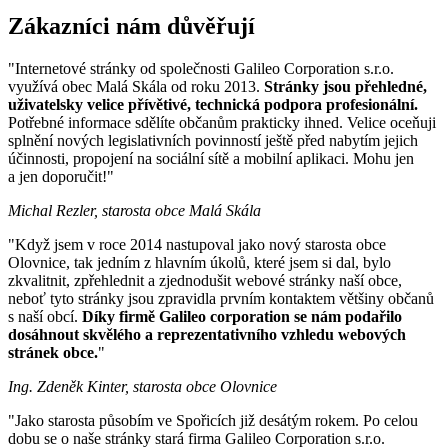
Zákazníci nám důvěřují
"Internetové stránky od společnosti Galileo Corporation s.r.o.
využívá obec Malá Skála od roku 2013.
Stránky jsou přehledné,
uživatelsky velice přívětivé, technická podpora profesionální.
Potřebné informace sdělíte občanům prakticky ihned. Velice oceňuji
splnění nových legislativních povinností ještě před nabytím jejich
účinnosti, propojení na sociální sítě a mobilní aplikaci. Mohu jen
a jen doporučit!"
Michal Rezler, starosta obce Malá Skála
"Když jsem v roce 2014 nastupoval jako nový starosta obce
Olovnice, tak jedním z hlavním úkolů, které jsem si dal, bylo
zkvalitnit, zpřehlednit a zjednodušit webové stránky naší obce,
neboť tyto stránky jsou zpravidla prvním kontaktem většiny občanů
s naší obcí.
Díky firmě Galileo corporation se nám podařilo
dosáhnout skvělého a reprezentativního vzhledu webových
stránek obce.
"
Ing. Zdeněk Kinter, starosta obce Olovnice
"Jako starosta působím ve Spořicích již desátým rokem. Po celou
dobu se o naše stránky stará firma Galileo Corporation s.r.o.