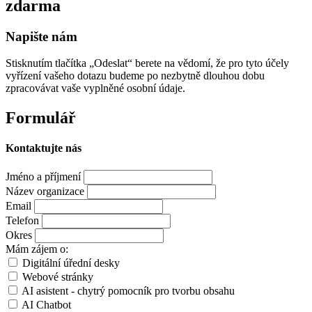
zdarma
Napište nám
Stisknutím tlačítka „Odeslat“ berete na vědomí, že pro tyto účely
vyřízení vašeho dotazu budeme po nezbytně dlouhou dobu
zpracovávat vaše vyplněné osobní údaje.
Formulář
Kontaktujte nás
Jméno a příjmení
Název organizace
Email
Telefon
Okres
Mám zájem o:
Digitální úřední desky
Webové stránky
AI asistent - chytrý pomocník pro tvorbu obsahu
AI Chatbot