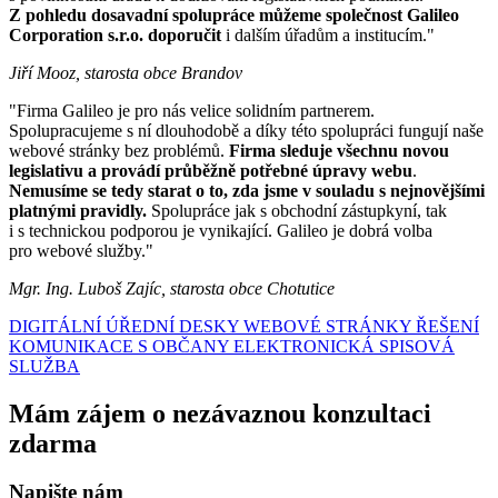
Z pohledu dosavadní spolupráce můžeme společnost Galileo
Corporation s.r.o. doporučit
i dalším úřadům a institucím."
Jiří Mooz, starosta obce Brandov
"Firma Galileo je pro nás velice solidním partnerem.
Spolupracujeme s ní dlouhodobě a díky této spolupráci fungují naše
webové stránky bez problémů.
Firma sleduje všechnu novou
legislativu a provádí průběžně potřebné úpravy webu
.
Nemusíme se tedy starat o to, zda jsme v souladu s nejnovějšími
platnými pravidly.
Spolupráce jak s obchodní zástupkyní, tak
i s technickou podporou je vynikající. Galileo je dobrá volba
pro webové služby."
Mgr. Ing. Luboš Zajíc, starosta obce Chotutice
DIGITÁLNÍ ÚŘEDNÍ DESKY
WEBOVÉ STRÁNKY
ŘEŠENÍ
KOMUNIKACE S OBČANY
ELEKTRONICKÁ SPISOVÁ
SLUŽBA
Mám zájem o nezávaznou konzultaci
zdarma
Napište nám