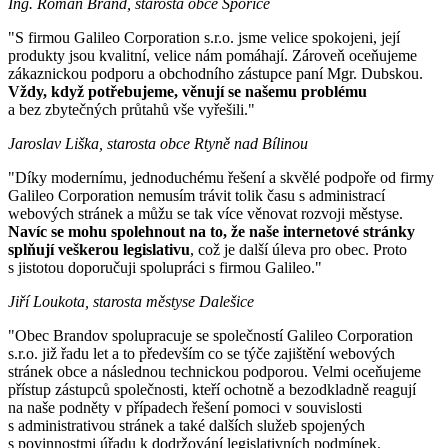
Ing. Roman Brand, starosta obce Spořice
"S firmou Galileo Corporation s.r.o. jsme velice spokojeni, její
produkty jsou kvalitní, velice nám pomáhají. Zároveň oceňujeme
zákaznickou podporu a obchodního zástupce paní Mgr. Dubskou.
Vždy, když potřebujeme, věnují se našemu problému
a bez zbytečných průtahů vše vyřešili."
Jaroslav Liška, starosta obce Rtyně nad Bílinou
"Díky modernímu, jednoduchému řešení a skvělé podpoře od firmy
Galileo Corporation nemusím trávit tolik času s administrací
webových stránek a můžu se tak více věnovat rozvoji městyse.
Navíc se mohu spolehnout na to, že naše internetové stránky
splňují veškerou legislativu
, což je další úleva pro obec. Proto
s jistotou doporučuji spolupráci s firmou Galileo."
Jiří Loukota, starosta městyse Dalešice
"Obec Brandov spolupracuje se společností Galileo Corporation
s.r.o. již řadu let a to především co se týče zajištění webových
stránek obce a následnou technickou podporou. Velmi oceňujeme
přístup zástupců společnosti, kteří ochotně a bezodkladně reagují
na naše podněty v případech řešení pomoci v souvislosti
s administrativou stránek a také dalších služeb spojených
s povinnostmi úřadu k dodržování legislativních podmínek.