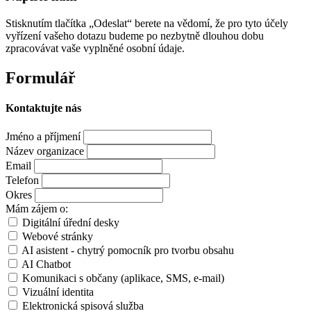
Stisknutím tlačítka „Odeslat“ berete na vědomí, že pro tyto účely
vyřízení vašeho dotazu budeme po nezbytně dlouhou dobu
zpracovávat vaše vyplněné osobní údaje.
Formulář
Kontaktujte nás
Jméno a příjmení
Název organizace
Email
Telefon
Okres
Mám zájem o:
Digitální úřední desky
Webové stránky
AI asistent - chytrý pomocník pro tvorbu obsahu
AI Chatbot
Komunikaci s občany (aplikace, SMS, e-mail)
Vizuální identita
Elektronická spisová služba