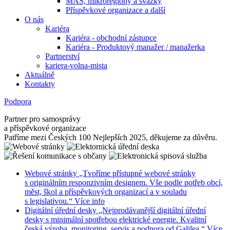
MAS, mikroregiony a svazky
Příspěvkové organizace a další
O nás
Kariéra
Kariéra - obchodní zástupce
Kariéra - Produktový manažer / manažerka
Partnerství
kariera-volna-mista
Aktuálně
Kontakty
Podpora
Partner pro samosprávy
a příspěvkové organizace
Patříme mezi Českých 100 Nejlepších 2025, děkujeme za důvěru.
Webové stránky
„Tvoříme přístupné webové stránky
s originálním responzivním designem. Vše podle potřeb obcí,
měst, škol a příspěvkových organizací a v souladu
s legislativou.“
Více info
Digitální úřední desky
„Nejprodávanější digitální úřední
desky s minimální spotřebou elektrické energie. Kvalitní
česká výroba, monitoring, servis a podpora od Galilea.“
Více