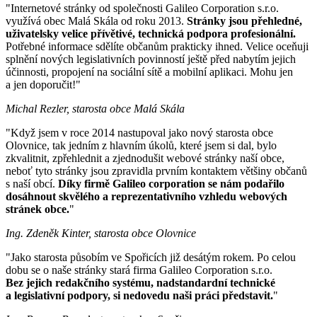
"Internetové stránky od společnosti Galileo Corporation s.r.o.
využívá obec Malá Skála od roku 2013.
Stránky jsou přehledné,
uživatelsky velice přívětivé, technická podpora profesionální.
Potřebné informace sdělíte občanům prakticky ihned. Velice oceňuji
splnění nových legislativních povinností ještě před nabytím jejich
účinnosti, propojení na sociální sítě a mobilní aplikaci. Mohu jen
a jen doporučit!"
Michal Rezler, starosta obce Malá Skála
"Když jsem v roce 2014 nastupoval jako nový starosta obce
Olovnice, tak jedním z hlavním úkolů, které jsem si dal, bylo
zkvalitnit, zpřehlednit a zjednodušit webové stránky naší obce,
neboť tyto stránky jsou zpravidla prvním kontaktem většiny občanů
s naší obcí.
Díky firmě Galileo corporation se nám podařilo
dosáhnout skvělého a reprezentativního vzhledu webových
stránek obce.
"
Ing. Zdeněk Kinter, starosta obce Olovnice
"Jako starosta působím ve Spořicích již desátým rokem. Po celou
dobu se o naše stránky stará firma Galileo Corporation s.r.o.
Bez jejich redakčního systému, nadstandardní technické
a legislativní podpory, si nedovedu naši práci představit.
"