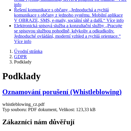
info
Řešení komunikace s občany
„Jednoduchá a rychlá
komunikace s občany z jednoho systému. Mobilní aplikace
V OBRAZE, SMS, e-maily, sociální sítě a další.“
Více info
Elektronická spisová služba a konzultační služby
„Pracujte
se spisovou službou pohodlně, kdykoliv a odkudkoliv.
Jednoduché ovládání, moderní vzhled a rychlá orientace.“
Více info
Úvodní stránka
GDPR
Podklady
Podklady
Oznamování porušení (Whistleblowing)
whistleblowing_cz.pdf
Typ souboru: PDF dokument, Velikost: 123,33 kB
Zákazníci nám důvěřují