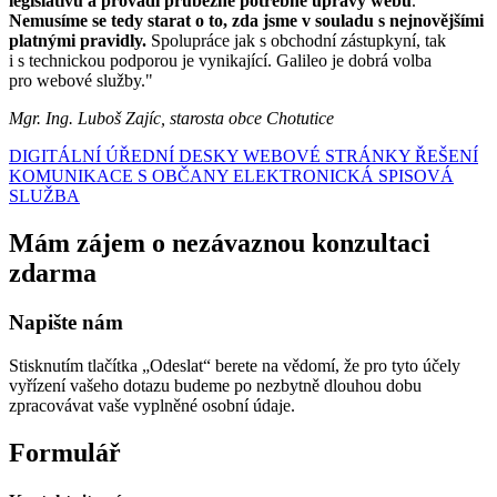
legislativu a provádí průběžně potřebné úpravy webu
.
Nemusíme se tedy starat o to, zda jsme v souladu s nejnovějšími
platnými pravidly.
Spolupráce jak s obchodní zástupkyní, tak
i s technickou podporou je vynikající. Galileo je dobrá volba
pro webové služby."
Mgr. Ing. Luboš Zajíc, starosta obce Chotutice
DIGITÁLNÍ ÚŘEDNÍ DESKY
WEBOVÉ STRÁNKY
ŘEŠENÍ
KOMUNIKACE S OBČANY
ELEKTRONICKÁ SPISOVÁ
SLUŽBA
Mám zájem o nezávaznou konzultaci
zdarma
Napište nám
Stisknutím tlačítka „Odeslat“ berete na vědomí, že pro tyto účely
vyřízení vašeho dotazu budeme po nezbytně dlouhou dobu
zpracovávat vaše vyplněné osobní údaje.
Formulář