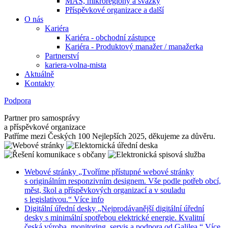
MAS, mikroregiony a svazky
Příspěvkové organizace a další
O nás
Kariéra
Kariéra - obchodní zástupce
Kariéra - Produktový manažer / manažerka
Partnerství
kariera-volna-mista
Aktuálně
Kontakty
Podpora
Partner pro samosprávy
a příspěvkové organizace
Patříme mezi Českých 100 Nejlepších 2025, děkujeme za důvěru.
Webové stránky
„Tvoříme přístupné webové stránky
s originálním responzivním designem. Vše podle potřeb obcí,
měst, škol a příspěvkových organizací a v souladu
s legislativou.“
Více info
Digitální úřední desky
„Nejprodávanější digitální úřední
desky s minimální spotřebou elektrické energie. Kvalitní
česká výroba, monitoring, servis a podpora od Galilea.“
Více