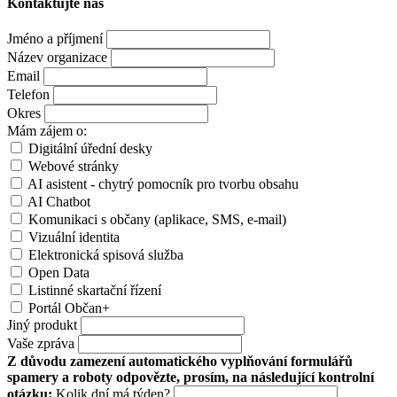
Kontaktujte nás
Jméno a příjmení
Název organizace
Email
Telefon
Okres
Mám zájem o:
Digitální úřední desky
Webové stránky
AI asistent - chytrý pomocník pro tvorbu obsahu
AI Chatbot
Komunikaci s občany (aplikace, SMS, e-mail)
Vizuální identita
Elektronická spisová služba
Open Data
Listinné skartační řízení
Portál Občan+
Jiný produkt
Vaše zpráva
Z důvodu zamezení automatického vyplňování formulářů
spamery a roboty odpovězte, prosím, na následující kontrolní
otázku:
Kolik dní má týden?