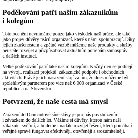
Poděkování patří našim zákazníkům
i kolegům
Toto ocenění nevnímáme pouze jako výsledek naší práce, ale také
jako projev důvěry tisíců organizací, které s námi spolupracují. Díky
jejich zkušenostem a zpětné vazbě můžeme naše produkty a služby
neustále rozvíjet a přizpůsobovat aktuálním potřebám samospráv
a dalších institucí.
Velké poděkování patří také našim kolegům. Každý den se podílejí
na vývoji, realizaci projektů, zákaznické podpoře i obchodních
aktivitách. Právě jejich nasazení stojí za tím, že dnes můžeme být
spolehlivým partnerem pro více než 6 000 organizací v České
republice a na Slovensku.
Potvrzení, že naše cesta má smysl
Zařazení do Diamantové síně slávy je pro nás povzbuzením
i závazkem do dalších let. Vážíme si důvěry, kterou nám naši
zákazníci svěřují, a budeme i nadále rozvíjet řešení, která pomáhají
veřejné správě fungovat efektivněji, otevřeněji a srozumitelněji.