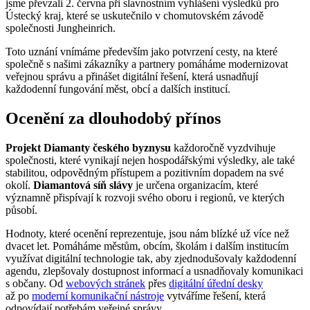
jsme převzali 2. června při slavnostním vyhlášení výsledků pro
Ústecký kraj, které se uskutečnilo v chomutovském závodě
společnosti Jungheinrich.
Toto uznání vnímáme především jako potvrzení cesty, na které
společně s našimi zákazníky a partnery pomáháme modernizovat
veřejnou správu a přinášet digitální řešení, která usnadňují
každodenní fungování měst, obcí a dalších institucí.
Ocenění za dlouhodobý přínos
Projekt Diamanty českého byznysu
každoročně vyzdvihuje
společnosti, které vynikají nejen hospodářskými výsledky, ale také
stabilitou, odpovědným přístupem a pozitivním dopadem na své
okolí.
Diamantová síň slávy
je určena organizacím, které
významně přispívají k rozvoji svého oboru i regionů, ve kterých
působí.
Hodnoty, které ocenění reprezentuje, jsou nám blízké už více než
dvacet let. Pomáháme městům, obcím, školám i dalším institucím
využívat digitální technologie tak, aby zjednodušovaly každodenní
agendu, zlepšovaly dostupnost informací a usnadňovaly komunikaci
s občany. Od
webových stránek
přes
digitální úřední desky
až po
moderní komunikační nástroje
vytváříme řešení, která
odpovídají potřebám veřejné správy.