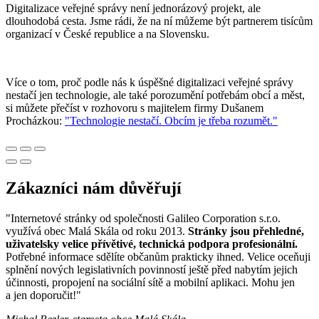
Digitalizace veřejné správy není jednorázový projekt, ale
dlouhodobá cesta. Jsme rádi, že na ní můžeme být partnerem tisícům
organizací v České republice a na Slovensku.
Více o tom, proč podle nás k úspěšné digitalizaci veřejné správy
nestačí jen technologie, ale také porozumění potřebám obcí a měst,
si můžete přečíst v rozhovoru s majitelem firmy Dušanem
Procházkou:
"Technologie nestačí. Obcím je třeba rozumět."
Zákazníci nám důvěřují
"Internetové stránky od společnosti Galileo Corporation s.r.o.
využívá obec Malá Skála od roku 2013.
Stránky jsou přehledné,
uživatelsky velice přívětivé, technická podpora profesionální.
Potřebné informace sdělíte občanům prakticky ihned. Velice oceňuji
splnění nových legislativních povinností ještě před nabytím jejich
účinnosti, propojení na sociální sítě a mobilní aplikaci. Mohu jen
a jen doporučit!"