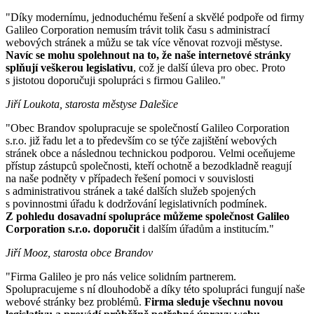
"Díky modernímu, jednoduchému řešení a skvělé podpoře od firmy
Galileo Corporation nemusím trávit tolik času s administrací
webových stránek a můžu se tak více věnovat rozvoji městyse.
Navíc se mohu spolehnout na to, že naše internetové stránky
splňují veškerou legislativu
, což je další úleva pro obec. Proto
s jistotou doporučuji spolupráci s firmou Galileo."
Jiří Loukota, starosta městyse Dalešice
"Obec Brandov spolupracuje se společností Galileo Corporation
s.r.o. již řadu let a to především co se týče zajištění webových
stránek obce a následnou technickou podporou. Velmi oceňujeme
přístup zástupců společnosti, kteří ochotně a bezodkladně reagují
na naše podněty v případech řešení pomoci v souvislosti
s administrativou stránek a také dalších služeb spojených
s povinnostmi úřadu k dodržování legislativních podmínek.
Z pohledu dosavadní spolupráce můžeme společnost Galileo
Corporation s.r.o. doporučit
i dalším úřadům a institucím."
Jiří Mooz, starosta obce Brandov
"Firma Galileo je pro nás velice solidním partnerem.
Spolupracujeme s ní dlouhodobě a díky této spolupráci fungují naše
webové stránky bez problémů.
Firma sleduje všechnu novou