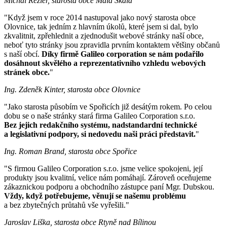
Michal Rezler, starosta obce Malá Skála
"Když jsem v roce 2014 nastupoval jako nový starosta obce
Olovnice, tak jedním z hlavním úkolů, které jsem si dal, bylo
zkvalitnit, zpřehlednit a zjednodušit webové stránky naší obce,
neboť tyto stránky jsou zpravidla prvním kontaktem většiny občanů
s naší obcí.
Díky firmě Galileo corporation se nám podařilo
dosáhnout skvělého a reprezentativního vzhledu webových
stránek obce.
"
Ing. Zdeněk Kinter, starosta obce Olovnice
"Jako starosta působím ve Spořicích již desátým rokem. Po celou
dobu se o naše stránky stará firma Galileo Corporation s.r.o.
Bez jejich redakčního systému, nadstandardní technické
a legislativní podpory, si nedovedu naši práci představit.
"
Ing. Roman Brand, starosta obce Spořice
"S firmou Galileo Corporation s.r.o. jsme velice spokojeni, její
produkty jsou kvalitní, velice nám pomáhají. Zároveň oceňujeme
zákaznickou podporu a obchodního zástupce paní Mgr. Dubskou.
Vždy, když potřebujeme, věnují se našemu problému
a bez zbytečných průtahů vše vyřešili."
Jaroslav Liška, starosta obce Rtyně nad Bílinou