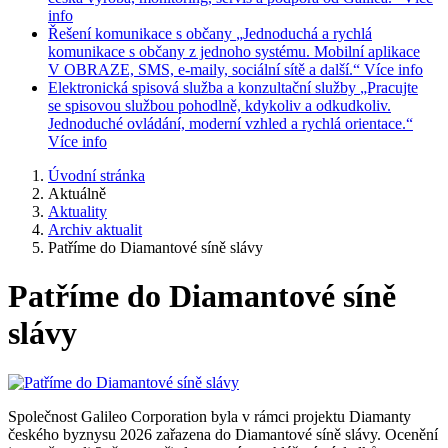
info
Řešení komunikace s občany
„Jednoduchá a rychlá
komunikace s občany z jednoho systému. Mobilní aplikace
V OBRAZE, SMS, e-maily, sociální sítě a další.“
Více info
Elektronická spisová služba a konzultační služby
„Pracujte
se spisovou službou pohodlně, kdykoliv a odkudkoliv.
Jednoduché ovládání, moderní vzhled a rychlá orientace.“
Více info
Úvodní stránka
Aktuálně
Aktuality
Archiv aktualit
Patříme do Diamantové síně slávy
Patříme do Diamantové síně
slávy
Společnost Galileo Corporation byla v rámci projektu Diamanty
českého byznysu 2026 zařazena do Diamantové síně slávy. Ocenění