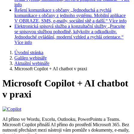
info
Řešení komunikace s občany
„Jednoduchá a rychlá
komunikace s občany z jednoho systému. Mobilní aplikace
V OBRAZE, SMS, e-maily, sociální sítě a další.“
Více info
Elektronická spisová služba a konzultační služby
„Pracujte
se spisovou službou pohodlně, kdykoliv a odkudkoliv.
Jednoduché ovládání, moderní vzhled a rychlá orientace.“
Více info
Úvodní stránka
Galileo webináře
Aktuální webináře
Microsoft Copilot + AI chatbot v praxi
Microsoft Copilot + AI chatbot
v praxi
AI přímo ve Wordu, Excelu, Outlooku, PowerPointu a Teams.
Microsoft Copilot přináší AI přímo do prostředí Microsoft 365. Bez
nutnosti přecházet mezi nástroji vám pomůže s dokumenty, e-maily,