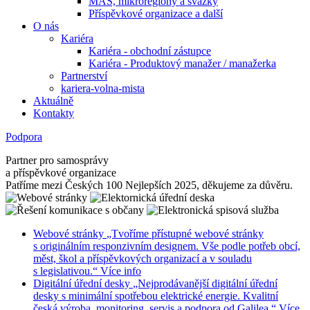
MAS, mikroregiony a svazky
Příspěvkové organizace a další
O nás
Kariéra
Kariéra - obchodní zástupce
Kariéra - Produktový manažer / manažerka
Partnerství
kariera-volna-mista
Aktuálně
Kontakty
Podpora
Partner pro samosprávy
a příspěvkové organizace
Patříme mezi Českých 100 Nejlepších 2025, děkujeme za důvěru.
Webové stránky
„Tvoříme přístupné webové stránky
s originálním responzivním designem. Vše podle potřeb obcí,
měst, škol a příspěvkových organizací a v souladu
s legislativou.“
Více info
Digitální úřední desky
„Nejprodávanější digitální úřední
desky s minimální spotřebou elektrické energie. Kvalitní
česká výroba, monitoring, servis a podpora od Galilea.“
Více