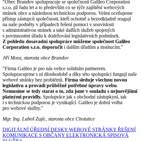
"Obec Brandov spolupracuje se společností Galileo Corporation
s.r.o. již řadu let a to především co se týče zajištění webových
stránek obce a následnou technickou podporou. Velmi oceňujeme
přístup zástupců společnosti, kteří ochotně a bezodkladně reagují
na naše podněty v případech řešení pomoci v souvislosti
s administrativou stránek a také dalších služeb spojených
s povinnostmi úřadu k dodržování legislativních podmínek.
Z pohledu dosavadní spolupráce můžeme společnost Galileo
Corporation s.r.o. doporučit
i dalším úřadům a institucím."
Jiří Mooz, starosta obce Brandov
"Firma Galileo je pro nás velice solidním partnerem.
Spolupracujeme s ní dlouhodobě a díky této spolupráci fungují naše
webové stránky bez problémů.
Firma sleduje všechnu novou
legislativu a provádí průběžně potřebné úpravy webu
.
Nemusíme se tedy starat o to, zda jsme v souladu s nejnovějšími
platnými pravidly.
Spolupráce jak s obchodní zástupkyní, tak
i s technickou podporou je vynikající. Galileo je dobrá volba
pro webové služby."
Mgr. Ing. Luboš Zajíc, starosta obce Chotutice
DIGITÁLNÍ ÚŘEDNÍ DESKY
WEBOVÉ STRÁNKY
ŘEŠENÍ
KOMUNIKACE S OBČANY
ELEKTRONICKÁ SPISOVÁ
SLUŽBA