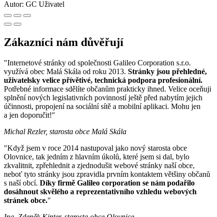
Autor:
GC Uživatel
Zákazníci nám důvěřují
"Internetové stránky od společnosti Galileo Corporation s.r.o.
využívá obec Malá Skála od roku 2013.
Stránky jsou přehledné,
uživatelsky velice přívětivé, technická podpora profesionální.
Potřebné informace sdělíte občanům prakticky ihned. Velice oceňuji
splnění nových legislativních povinností ještě před nabytím jejich
účinnosti, propojení na sociální sítě a mobilní aplikaci. Mohu jen
a jen doporučit!"
Michal Rezler, starosta obce Malá Skála
"Když jsem v roce 2014 nastupoval jako nový starosta obce
Olovnice, tak jedním z hlavním úkolů, které jsem si dal, bylo
zkvalitnit, zpřehlednit a zjednodušit webové stránky naší obce,
neboť tyto stránky jsou zpravidla prvním kontaktem většiny občanů
s naší obcí.
Díky firmě Galileo corporation se nám podařilo
dosáhnout skvělého a reprezentativního vzhledu webových
stránek obce.
"
Ing. Zdeněk Kinter, starosta obce Olovnice