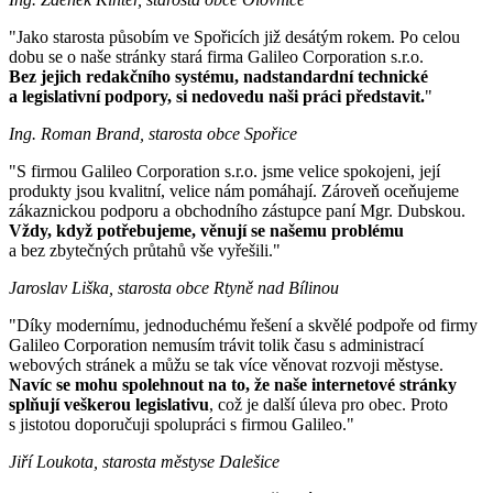
"Jako starosta působím ve Spořicích již desátým rokem. Po celou
dobu se o naše stránky stará firma Galileo Corporation s.r.o.
Bez jejich redakčního systému, nadstandardní technické
a legislativní podpory, si nedovedu naši práci představit.
"
Ing. Roman Brand, starosta obce Spořice
"S firmou Galileo Corporation s.r.o. jsme velice spokojeni, její
produkty jsou kvalitní, velice nám pomáhají. Zároveň oceňujeme
zákaznickou podporu a obchodního zástupce paní Mgr. Dubskou.
Vždy, když potřebujeme, věnují se našemu problému
a bez zbytečných průtahů vše vyřešili."
Jaroslav Liška, starosta obce Rtyně nad Bílinou
"Díky modernímu, jednoduchému řešení a skvělé podpoře od firmy
Galileo Corporation nemusím trávit tolik času s administrací
webových stránek a můžu se tak více věnovat rozvoji městyse.
Navíc se mohu spolehnout na to, že naše internetové stránky
splňují veškerou legislativu
, což je další úleva pro obec. Proto
s jistotou doporučuji spolupráci s firmou Galileo."
Jiří Loukota, starosta městyse Dalešice