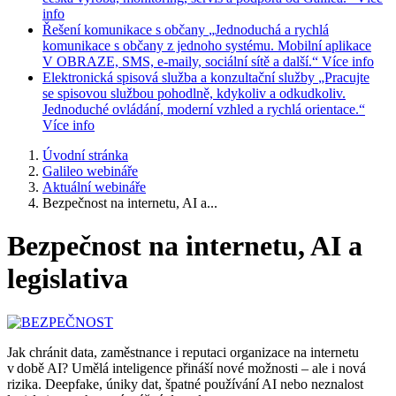
info
Řešení komunikace s občany
„Jednoduchá a rychlá
komunikace s občany z jednoho systému. Mobilní aplikace
V OBRAZE, SMS, e-maily, sociální sítě a další.“
Více info
Elektronická spisová služba a konzultační služby
„Pracujte
se spisovou službou pohodlně, kdykoliv a odkudkoliv.
Jednoduché ovládání, moderní vzhled a rychlá orientace.“
Více info
Úvodní stránka
Galileo webináře
Aktuální webináře
Bezpečnost na internetu, AI a...
Bezpečnost na internetu, AI a
legislativa
Jak chránit data, zaměstnance i reputaci organizace na internetu
v době AI? Umělá inteligence přináší nové možnosti – ale i nová
rizika. Deepfake, úniky dat, špatné používání AI nebo neznalost