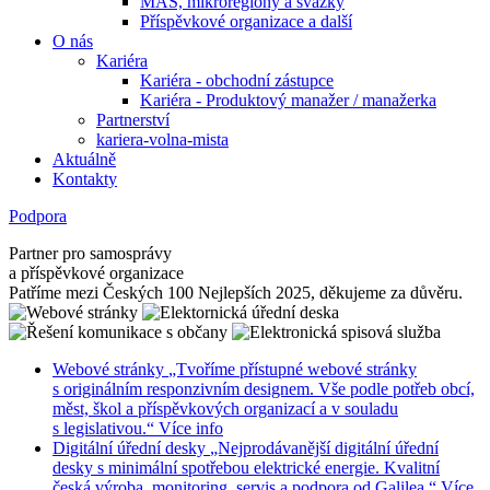
MAS, mikroregiony a svazky
Příspěvkové organizace a další
O nás
Kariéra
Kariéra - obchodní zástupce
Kariéra - Produktový manažer / manažerka
Partnerství
kariera-volna-mista
Aktuálně
Kontakty
Podpora
Partner pro samosprávy
a příspěvkové organizace
Patříme mezi Českých 100 Nejlepších 2025, děkujeme za důvěru.
Webové stránky
„Tvoříme přístupné webové stránky
s originálním responzivním designem. Vše podle potřeb obcí,
měst, škol a příspěvkových organizací a v souladu
s legislativou.“
Více info
Digitální úřední desky
„Nejprodávanější digitální úřední
desky s minimální spotřebou elektrické energie. Kvalitní
česká výroba, monitoring, servis a podpora od Galilea.“
Více