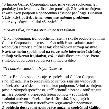
"S firmou Galileo Corporation s.r.o. jsme velice spokojeni, její
produkty jsou kvalitní, velice nám pomáhají. Zároveň oceňujeme
zákaznickou podporu a obchodního zástupce paní Mgr. Dubskou.
Vždy, když potřebujeme, věnují se našemu problému
a bez zbytečných průtahů vše vyřešili."
Jaroslav Liška, starosta obce Rtyně nad Bílinou
"Díky modernímu, jednoduchému řešení a skvělé podpoře od firmy
Galileo Corporation nemusím trávit tolik času s administrací
webových stránek a můžu se tak více věnovat rozvoji městyse.
Navíc se mohu spolehnout na to, že naše internetové stránky
splňují veškerou legislativu
, což je další úleva pro obec. Proto
s jistotou doporučuji spolupráci s firmou Galileo."
Jiří Loukota, starosta městyse Dalešice
"Obec Brandov spolupracuje se společností Galileo Corporation
s.r.o. již řadu let a to především co se týče zajištění webových
stránek obce a následnou technickou podporou. Velmi oceňujeme
přístup zástupců společnosti, kteří ochotně a bezodkladně reagují
na naše podněty v případech řešení pomoci v souvislosti
s administrativou stránek a také dalších služeb spojených
s povinnostmi úřadu k dodržování legislativních podmínek.
Z pohledu dosavadní spolupráce můžeme společnost Galileo