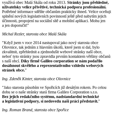
využívá obec Malá Skála od roku 2013.
Stránky jsou přehledné,
uživatelsky velice přívětivé, technická podpora profesionální.
Potřebné informace sdělíte občanům prakticky ihned. Velice oceňuji
splnění nových legislativních povinností ještě před nabytím jejich
účinnosti, propojení na sociální sítě a mobilní aplikaci. Mohu jen
a jen doporučit!"
Michal Rezler, starosta obce Malá Skála
"Když jsem v roce 2014 nastupoval jako nový starosta obce
Olovnice, tak jedním z hlavním úkolů, které jsem si dal, bylo
zkvalitnit, zpřehlednit a zjednodušit webové stránky naší obce,
neboť tyto stránky jsou zpravidla prvním kontaktem většiny občanů
s naší obcí.
Díky firmě Galileo corporation se nám podařilo
dosáhnout skvělého a reprezentativního vzhledu webových
stránek obce.
"
Ing. Zdeněk Kinter, starosta obce Olovnice
"Jako starosta působím ve Spořicích již desátým rokem. Po celou
dobu se o naše stránky stará firma Galileo Corporation s.r.o.
Bez jejich redakčního systému, nadstandardní technické
a legislativní podpory, si nedovedu naši práci představit.
"
Ing. Roman Brand, starosta obce Spořice