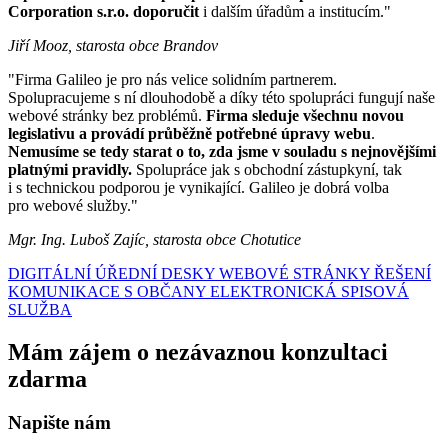
Corporation s.r.o. doporučit
i dalším úřadům a institucím."
Jiří Mooz, starosta obce Brandov
"Firma Galileo je pro nás velice solidním partnerem.
Spolupracujeme s ní dlouhodobě a díky této spolupráci fungují naše
webové stránky bez problémů.
Firma sleduje všechnu novou
legislativu a provádí průběžně potřebné úpravy webu
.
Nemusíme se tedy starat o to, zda jsme v souladu s nejnovějšími
platnými pravidly.
Spolupráce jak s obchodní zástupkyní, tak
i s technickou podporou je vynikající. Galileo je dobrá volba
pro webové služby."
Mgr. Ing. Luboš Zajíc, starosta obce Chotutice
DIGITÁLNÍ ÚŘEDNÍ DESKY
WEBOVÉ STRÁNKY
ŘEŠENÍ
KOMUNIKACE S OBČANY
ELEKTRONICKÁ SPISOVÁ
SLUŽBA
Mám zájem o nezávaznou konzultaci
zdarma
Napište nám