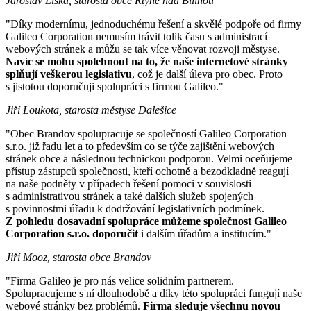
Jaroslav Liška, starosta obce Rtyně nad Bílinou
"Díky modernímu, jednoduchému řešení a skvělé podpoře od firmy
Galileo Corporation nemusím trávit tolik času s administrací
webových stránek a můžu se tak více věnovat rozvoji městyse.
Navíc se mohu spolehnout na to, že naše internetové stránky
splňují veškerou legislativu
, což je další úleva pro obec. Proto
s jistotou doporučuji spolupráci s firmou Galileo."
Jiří Loukota, starosta městyse Dalešice
"Obec Brandov spolupracuje se společností Galileo Corporation
s.r.o. již řadu let a to především co se týče zajištění webových
stránek obce a následnou technickou podporou. Velmi oceňujeme
přístup zástupců společnosti, kteří ochotně a bezodkladně reagují
na naše podněty v případech řešení pomoci v souvislosti
s administrativou stránek a také dalších služeb spojených
s povinnostmi úřadu k dodržování legislativních podmínek.
Z pohledu dosavadní spolupráce můžeme společnost Galileo
Corporation s.r.o. doporučit
i dalším úřadům a institucím."
Jiří Mooz, starosta obce Brandov
"Firma Galileo je pro nás velice solidním partnerem.
Spolupracujeme s ní dlouhodobě a díky této spolupráci fungují naše
webové stránky bez problémů.
Firma sleduje všechnu novou