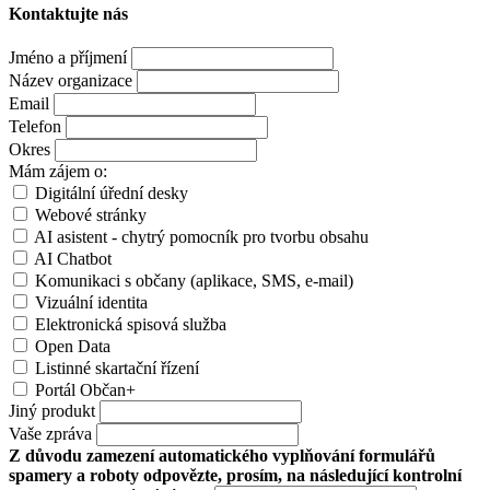
Kontaktujte nás
Jméno a příjmení
Název organizace
Email
Telefon
Okres
Mám zájem o:
Digitální úřední desky
Webové stránky
AI asistent - chytrý pomocník pro tvorbu obsahu
AI Chatbot
Komunikaci s občany (aplikace, SMS, e-mail)
Vizuální identita
Elektronická spisová služba
Open Data
Listinné skartační řízení
Portál Občan+
Jiný produkt
Vaše zpráva
Z důvodu zamezení automatického vyplňování formulářů
spamery a roboty odpovězte, prosím, na následující kontrolní