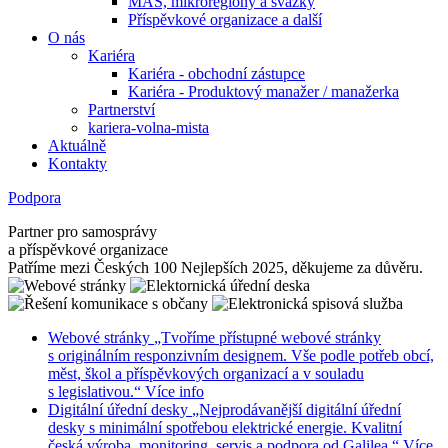
MAS, mikroregiony a svazky
Příspěvkové organizace a další
O nás
Kariéra
Kariéra - obchodní zástupce
Kariéra - Produktový manažer / manažerka
Partnerství
kariera-volna-mista
Aktuálně
Kontakty
Podpora
Partner pro samosprávy
a příspěvkové organizace
Patříme mezi Českých 100 Nejlepších 2025, děkujeme za důvěru.
Webové stránky
„Tvoříme přístupné webové stránky
s originálním responzivním designem. Vše podle potřeb obcí,
měst, škol a příspěvkových organizací a v souladu
s legislativou.“
Více info
Digitální úřední desky
„Nejprodávanější digitální úřední
desky s minimální spotřebou elektrické energie. Kvalitní
česká výroba, monitoring, servis a podpora od Galilea.“
Více