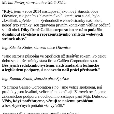
Michal Rezler, starosta obce Malá Skála
"Když jsem v roce 2014 nastupoval jako nový starosta obce
Olovnice, tak jedním z hlavním úkolů, které jsem si dal, bylo
zkvalitnit, zpřehlednit a zjednodušit webové stránky naší obce,
neboť tyto stránky jsou zpravidla prvním kontaktem většiny občanů
s naší obcí.
Díky firmě Galileo corporation se nám podařilo
dosáhnout skvělého a reprezentativního vzhledu webových
stránek obce.
"
Ing. Zdeněk Kinter, starosta obce Olovnice
"Jako starosta působím ve Spořicích již desátým rokem. Po celou
dobu se o naše stránky stará firma Galileo Corporation s.r.o.
Bez jejich redakčního systému, nadstandardní technické
a legislativní podpory, si nedovedu naši práci představit.
"
Ing. Roman Brand, starosta obce Spořice
"S firmou Galileo Corporation s.r.o. jsme velice spokojeni, její
produkty jsou kvalitní, velice nám pomáhají. Zároveň oceňujeme
zákaznickou podporu a obchodního zástupce paní Mgr. Dubskou.
Vždy, když potřebujeme, věnují se našemu problému
a bez zbytečných průtahů vše vyřešili."