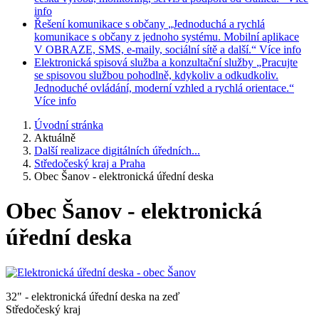
info
Řešení komunikace s občany
„Jednoduchá a rychlá
komunikace s občany z jednoho systému. Mobilní aplikace
V OBRAZE, SMS, e-maily, sociální sítě a další.“
Více info
Elektronická spisová služba a konzultační služby
„Pracujte
se spisovou službou pohodlně, kdykoliv a odkudkoliv.
Jednoduché ovládání, moderní vzhled a rychlá orientace.“
Více info
Úvodní stránka
Aktuálně
Další realizace digitálních úředních...
Středočeský kraj a Praha
Obec Šanov - elektronická úřední deska
Obec Šanov - elektronická
úřední deska
32" - elektronická úřední deska na zeď
Středočeský kraj