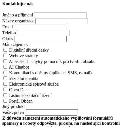
Kontaktujte nás
Jméno a příjmení
Název organizace
Email
Telefon
Okres
Mám zájem o:
Digitální úřední desky
Webové stránky
AI asistent - chytrý pomocník pro tvorbu obsahu
AI Chatbot
Komunikaci s občany (aplikace, SMS, e-mail)
Vizuální identita
Elektronická spisová služba
Open Data
Listinné skartační řízení
Portál Občan+
Jiný produkt
Vaše zpráva
Z důvodu zamezení automatického vyplňování formulářů
spamery a roboty odpovězte, prosím, na následující kontrolní