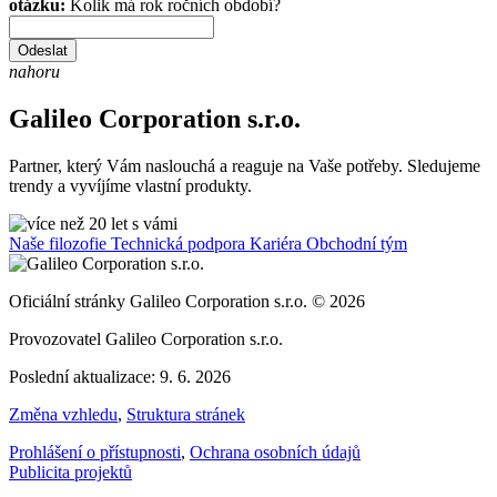
otázku:
Kolik má rok ročních období?
Odeslat
nahoru
Galileo Corporation s.r.o.
Partner, který Vám naslouchá a reaguje na Vaše potřeby. Sledujeme
trendy a vyvíjíme vlastní produkty.
Naše filozofie
Technická podpora
Kariéra
Obchodní tým
Oficiální stránky Galileo Corporation s.r.o. © 2026
Provozovatel Galileo Corporation s.r.o.
Poslední aktualizace: 9. 6. 2026
Změna vzhledu
,
Struktura stránek
Prohlášení o přístupnosti
,
Ochrana osobních údajů
Publicita projektů