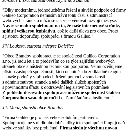
Jaroslav Liška, starosta obce Rtyně nad Bílinou
"Díky modernímu, jednoduchému řešení a skvělé podpoře od firmy
Galileo Corporation nemusím trávit tolik času s administrací
webových stránek a můžu se tak více věnovat rozvoji městyse.
Navíc se mohu spolehnout na to, že naše internetové stránky
splňují veškerou legislativu
, což je další úleva pro obec. Proto
s jistotou doporučuji spolupráci s firmou Galileo."
Jiří Loukota, starosta městyse Dalešice
"Obec Brandov spolupracuje se společností Galileo Corporation
s.r.o. již řadu let a to především co se týče zajištění webových
stránek obce a následnou technickou podporou. Velmi oceňujeme
přístup zástupců společnosti, kteří ochotně a bezodkladně reagují
na naše podněty v případech řešení pomoci v souvislosti
s administrativou stránek a také dalších služeb spojených
s povinnostmi úřadu k dodržování legislativních podmínek.
Z pohledu dosavadní spolupráce můžeme společnost Galileo
Corporation s.r.o. doporučit
i dalším úřadům a institucím."
Jiří Mooz, starosta obce Brandov
"Firma Galileo je pro nás velice solidním partnerem.
Spolupracujeme s ní dlouhodobě a díky této spolupráci fungují naše
webové stránky bez problémů.
Firma sleduje všechnu novou