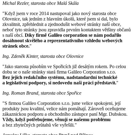
Michal Rezler, starosta obce Malá Skála
"Když jsem v roce 2014 nastupoval jako nový starosta obce
Olovnice, tak jedním z hlavním úkolů, které jsem si dal, bylo
zkvalitnit, zpřehlednit a zjednodušit webové stránky naší obce,
neboť tyto stránky jsou zpravidla prvním kontaktem většiny občanů
s naší obcí.
Díky firmě Galileo corporation se nám podařilo
dosáhnout skvělého a reprezentativního vzhledu webových
stránek obce.
"
Ing. Zdeněk Kinter, starosta obce Olovnice
"Jako starosta působím ve Spořicích již desátým rokem. Po celou
dobu se o naše stránky stará firma Galileo Corporation s.r.o.
Bez jejich redakčního systému, nadstandardní technické
a legislativní podpory, si nedovedu naši práci představit.
"
Ing. Roman Brand, starosta obce Spořice
"S firmou Galileo Corporation s.r.o. jsme velice spokojeni, její
produkty jsou kvalitní, velice nám pomáhají. Zároveň oceňujeme
zákaznickou podporu a obchodního zástupce paní Mgr. Dubskou.
Vždy, když potřebujeme, věnují se našemu problému
a bez zbytečných průtahů vše vyřešili."