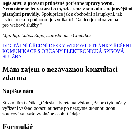
legislativu a provádí průběžně potřebné úpravy webu
.
Nemusíme se tedy starat o to, zda jsme v souladu s nejnovějšími
platnými pravidly.
Spolupráce jak s obchodní zástupkyní, tak
i s technickou podporou je vynikající. Galileo je dobrá volba
pro webové služby."
Mgr. Ing. Luboš Zajíc, starosta obce Chotutice
DIGITÁLNÍ ÚŘEDNÍ DESKY
WEBOVÉ STRÁNKY
ŘEŠENÍ
KOMUNIKACE S OBČANY
ELEKTRONICKÁ SPISOVÁ
SLUŽBA
Mám zájem o nezávaznou konzultaci
zdarma
Napište nám
Stisknutím tlačítka „Odeslat“ berete na vědomí, že pro tyto účely
vyřízení vašeho dotazu budeme po nezbytně dlouhou dobu
zpracovávat vaše vyplněné osobní údaje.
Formulář