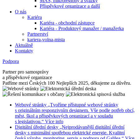
MAS, mikroregiony a svazky
Příspěvkové organizace a další
O nás
Kariéra
Kariéra - obchodní zástupce
Kariéra - Produktový manažer / manažerka
Partnerství
kariera-volna-mista
Aktuálně
Kontakty
Podpora
Partner pro samosprávy
a příspěvkové organizace
Patříme mezi Českých 100 Nejlepších 2025, děkujeme za důvěru.
Webové stránky
„Tvoříme přístupné webové stránky
s originálním responzivním designem. Vše podle potřeb obcí,
měst, škol a příspěvkových organizací a v souladu
s legislativou.“
Více info
Digitální úřední desky
„Nejprodávanější digitální úřední
desky s minimální spotřebou elektrické energie. Kvalitní
česká výroba, monitoring, servis a podpora od Galilea.“
Více