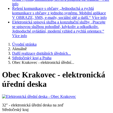
info
Řešení komunikace s občany
„Jednoduchá a rychlá
komunikace s občany z jednoho systému. Mobilní aplikace
V OBRAZE, SMS, e-maily, sociální sítě a další.“
Více info
Elektronická spisová služba a konzultační služby
„Pracujte
se spisovou službou pohodlně, kdykoliv a odkudkoliv.
Jednoduché ovládání, moderní vzhled a rychlá orientace.“
Více info
Úvodní stránka
Aktuálně
Další realizace digitálních úředních...
Středočeský kraj a Praha
Obec Krakovec - elektronická úřední...
Obec Krakovec - elektronická
úřední deska
32" - elektronická úřední deska na zeď
Středočeský kraj