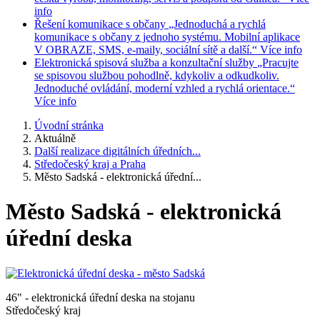
info
Řešení komunikace s občany
„Jednoduchá a rychlá
komunikace s občany z jednoho systému. Mobilní aplikace
V OBRAZE, SMS, e-maily, sociální sítě a další.“
Více info
Elektronická spisová služba a konzultační služby
„Pracujte
se spisovou službou pohodlně, kdykoliv a odkudkoliv.
Jednoduché ovládání, moderní vzhled a rychlá orientace.“
Více info
Úvodní stránka
Aktuálně
Další realizace digitálních úředních...
Středočeský kraj a Praha
Město Sadská - elektronická úřední...
Město Sadská - elektronická
úřední deska
46" - elektronická úřední deska na stojanu
Středočeský kraj