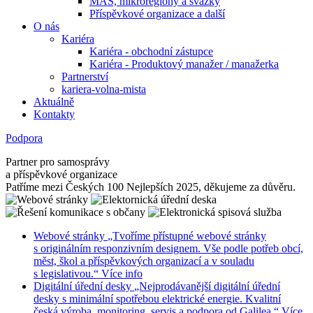
MAS, mikroregiony a svazky
Příspěvkové organizace a další
O nás
Kariéra
Kariéra - obchodní zástupce
Kariéra - Produktový manažer / manažerka
Partnerství
kariera-volna-mista
Aktuálně
Kontakty
Podpora
Partner pro samosprávy
a příspěvkové organizace
Patříme mezi Českých 100 Nejlepších 2025, děkujeme za důvěru.
Webové stránky
„Tvoříme přístupné webové stránky
s originálním responzivním designem. Vše podle potřeb obcí,
měst, škol a příspěvkových organizací a v souladu
s legislativou.“
Více info
Digitální úřední desky
„Nejprodávanější digitální úřední
desky s minimální spotřebou elektrické energie. Kvalitní
česká výroba, monitoring, servis a podpora od Galilea.“
Více