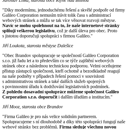
Jaroslav Liška, starosta obce Rtyně nad Bílinou
"Díky modernímu, jednoduchému řešení a skvělé podpoře od firmy
Galileo Corporation nemusím trávit tolik času s administrací
webových stránek a můžu se tak více věnovat rozvoji městyse.
Navíc se mohu spolehnout na to, že naše internetové stránky
splňují veškerou legislativu
, což je další úleva pro obec. Proto
s jistotou doporučuji spolupráci s firmou Galileo."
Jiří Loukota, starosta městyse Dalešice
"Obec Brandov spolupracuje se společností Galileo Corporation
s.r.o. již řadu let a to především co se týče zajištění webových
stránek obce a následnou technickou podporou. Velmi oceňujeme
přístup zástupců společnosti, kteří ochotně a bezodkladně reagují
na naše podněty v případech řešení pomoci v souvislosti
s administrativou stránek a také dalších služeb spojených
s povinnostmi úřadu k dodržování legislativních podmínek.
Z pohledu dosavadní spolupráce můžeme společnost Galileo
Corporation s.r.o. doporučit
i dalším úřadům a institucím."
Jiří Mooz, starosta obce Brandov
"Firma Galileo je pro nás velice solidním partnerem.
Spolupracujeme s ní dlouhodobě a díky této spolupráci fungují naše
webové stránky bez problémů.
Firma sleduje všechnu novou