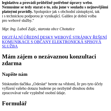
legislativu a provádí průběžně potřebné úpravy webu
.
Nemusíme se tedy starat o to, zda jsme v souladu s nejnovějšími
platnými pravidly.
Spolupráce jak s obchodní zástupkyní, tak
i s technickou podporou je vynikající. Galileo je dobrá volba
pro webové služby."
Mgr. Ing. Luboš Zajíc, starosta obce Chotutice
DIGITÁLNÍ ÚŘEDNÍ DESKY
WEBOVÉ STRÁNKY
ŘEŠENÍ
KOMUNIKACE S OBČANY
ELEKTRONICKÁ SPISOVÁ
SLUŽBA
Mám zájem o nezávaznou konzultaci
zdarma
Napište nám
Stisknutím tlačítka „Odeslat“ berete na vědomí, že pro tyto účely
vyřízení vašeho dotazu budeme po nezbytně dlouhou dobu
zpracovávat vaše vyplněné osobní údaje.
Formulář