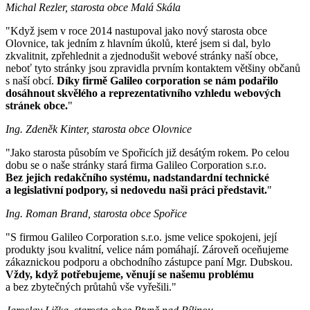
Michal Rezler, starosta obce Malá Skála
"Když jsem v roce 2014 nastupoval jako nový starosta obce
Olovnice, tak jedním z hlavním úkolů, které jsem si dal, bylo
zkvalitnit, zpřehlednit a zjednodušit webové stránky naší obce,
neboť tyto stránky jsou zpravidla prvním kontaktem většiny občanů
s naší obcí.
Díky firmě Galileo corporation se nám podařilo
dosáhnout skvělého a reprezentativního vzhledu webových
stránek obce.
"
Ing. Zdeněk Kinter, starosta obce Olovnice
"Jako starosta působím ve Spořicích již desátým rokem. Po celou
dobu se o naše stránky stará firma Galileo Corporation s.r.o.
Bez jejich redakčního systému, nadstandardní technické
a legislativní podpory, si nedovedu naši práci představit.
"
Ing. Roman Brand, starosta obce Spořice
"S firmou Galileo Corporation s.r.o. jsme velice spokojeni, její
produkty jsou kvalitní, velice nám pomáhají. Zároveň oceňujeme
zákaznickou podporu a obchodního zástupce paní Mgr. Dubskou.
Vždy, když potřebujeme, věnují se našemu problému
a bez zbytečných průtahů vše vyřešili."