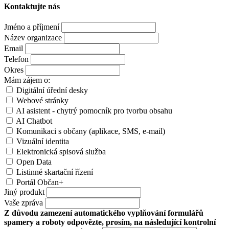
Kontaktujte nás
Jméno a příjmení
Název organizace
Email
Telefon
Okres
Mám zájem o:
Digitální úřední desky
Webové stránky
AI asistent - chytrý pomocník pro tvorbu obsahu
AI Chatbot
Komunikaci s občany (aplikace, SMS, e-mail)
Vizuální identita
Elektronická spisová služba
Open Data
Listinné skartační řízení
Portál Občan+
Jiný produkt
Vaše zpráva
Z důvodu zamezení automatického vyplňování formulářů
spamery a roboty odpovězte, prosím, na následující kontrolní