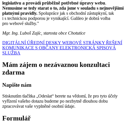
legislativu a provádí průběžně potřebné úpravy webu
.
Nemusíme se tedy starat o to, zda jsme v souladu s nejnovějšími
platnými pravidly.
Spolupráce jak s obchodní zástupkyní, tak
i s technickou podporou je vynikající. Galileo je dobrá volba
pro webové služby."
Mgr. Ing. Luboš Zajíc, starosta obce Chotutice
DIGITÁLNÍ ÚŘEDNÍ DESKY
WEBOVÉ STRÁNKY
ŘEŠENÍ
KOMUNIKACE S OBČANY
ELEKTRONICKÁ SPISOVÁ
SLUŽBA
Mám zájem o nezávaznou konzultaci
zdarma
Napište nám
Stisknutím tlačítka „Odeslat“ berete na vědomí, že pro tyto účely
vyřízení vašeho dotazu budeme po nezbytně dlouhou dobu
zpracovávat vaše vyplněné osobní údaje.
Formulář