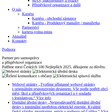
MAS, mikroregiony a svazky
Příspěvkové organizace a další
O nás
Kariéra
Kariéra - obchodní zástupce
Kariéra - Produktový manažer / manažerka
Partnerství
kariera-volna-mista
Aktuálně
Kontakty
Podpora
Partner pro samosprávy
a příspěvkové organizace
Patříme mezi Českých 100 Nejlepších 2025, děkujeme za důvěru.
Webové stránky
„Tvoříme přístupné webové stránky
s originálním responzivním designem. Vše podle potřeb obcí,
měst, škol a příspěvkových organizací a v souladu
s legislativou.“
Více info
Digitální úřední desky
„Nejprodávanější digitální úřední
desky s minimální spotřebou elektrické energie. Kvalitní
česká výroba, monitoring, servis a podpora od Galilea.“
Více