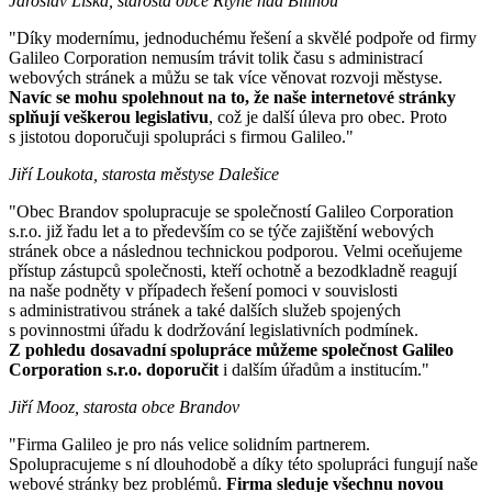
Jaroslav Liška, starosta obce Rtyně nad Bílinou
"Díky modernímu, jednoduchému řešení a skvělé podpoře od firmy
Galileo Corporation nemusím trávit tolik času s administrací
webových stránek a můžu se tak více věnovat rozvoji městyse.
Navíc se mohu spolehnout na to, že naše internetové stránky
splňují veškerou legislativu
, což je další úleva pro obec. Proto
s jistotou doporučuji spolupráci s firmou Galileo."
Jiří Loukota, starosta městyse Dalešice
"Obec Brandov spolupracuje se společností Galileo Corporation
s.r.o. již řadu let a to především co se týče zajištění webových
stránek obce a následnou technickou podporou. Velmi oceňujeme
přístup zástupců společnosti, kteří ochotně a bezodkladně reagují
na naše podněty v případech řešení pomoci v souvislosti
s administrativou stránek a také dalších služeb spojených
s povinnostmi úřadu k dodržování legislativních podmínek.
Z pohledu dosavadní spolupráce můžeme společnost Galileo
Corporation s.r.o. doporučit
i dalším úřadům a institucím."
Jiří Mooz, starosta obce Brandov
"Firma Galileo je pro nás velice solidním partnerem.
Spolupracujeme s ní dlouhodobě a díky této spolupráci fungují naše
webové stránky bez problémů.
Firma sleduje všechnu novou