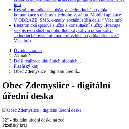
info
Řešení komunikace s občany
„Jednoduchá a rychlá
komunikace s občany z jednoho systému. Mobilní aplikace
V OBRAZE, SMS, e-maily, sociální sítě a další.“
Více info
Elektronická spisová služba a konzultační služby
„Pracujte
se spisovou službou pohodlně, kdykoliv a odkudkoliv.
Jednoduché ovládání, moderní vzhled a rychlá orientace.“
Více info
Úvodní stránka
Aktuálně
Další realizace digitálních úředních...
Plzeňský kraj
Obec Zdemyslice - digitální úřední...
Obec Zdemyslice - digitální
úřední deska
32" - digitální úřední deska na zeď
Plzeňský kraj