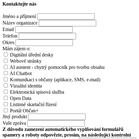
Kontaktujte nás
Jméno a příjmení
Název organizace
Email
Telefon
Okres
Mám zájem o:
Digitální úřední desky
Webové stránky
AI asistent - chytrý pomocník pro tvorbu obsahu
AI Chatbot
Komunikaci s občany (aplikace, SMS, e-mail)
Vizuální identita
Elektronická spisová služba
Open Data
Listinné skartační řízení
Portál Občan+
Jiný produkt
Vaše zpráva
Z důvodu zamezení automatického vyplňování formulářů
spamery a roboty odpovězte, prosím, na následující kontrolní