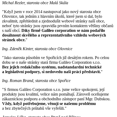
Michal Rezler, starosta obce Malá Skála
"Když jsem v roce 2014 nastupoval jako nový starosta obce
Olovnice, tak jedním z hlavním úkolů, které jsem si dal, bylo
zkvalitnit, zpřehlednit a zjednodušit webové stránky naší obce,
neboť tyto stránky jsou zpravidla prvním kontaktem většiny občanů
s naší obcí.
Díky firmě Galileo corporation se nám podařilo
dosáhnout skvělého a reprezentativního vzhledu webových
stránek obce.
"
Ing. Zdeněk Kinter, starosta obce Olovnice
"Jako starosta působím ve Spořicích již desátým rokem. Po celou
dobu se o naše stránky stará firma Galileo Corporation s.r.o.
Bez jejich redakčního systému, nadstandardní technické
a legislativní podpory, si nedovedu naši práci představit.
"
Ing. Roman Brand, starosta obce Spořice
"S firmou Galileo Corporation s.r.o. jsme velice spokojeni, její
produkty jsou kvalitní, velice nám pomáhají. Zároveň oceňujeme
zákaznickou podporu a obchodního zástupce paní Mgr. Dubskou.
Vždy, když potřebujeme, věnují se našemu problému
a bez zbytečných průtahů vše vyřešili."