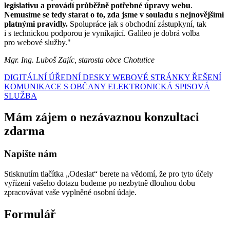
legislativu a provádí průběžně potřebné úpravy webu
.
Nemusíme se tedy starat o to, zda jsme v souladu s nejnovějšími
platnými pravidly.
Spolupráce jak s obchodní zástupkyní, tak
i s technickou podporou je vynikající. Galileo je dobrá volba
pro webové služby."
Mgr. Ing. Luboš Zajíc, starosta obce Chotutice
DIGITÁLNÍ ÚŘEDNÍ DESKY
WEBOVÉ STRÁNKY
ŘEŠENÍ
KOMUNIKACE S OBČANY
ELEKTRONICKÁ SPISOVÁ
SLUŽBA
Mám zájem o nezávaznou konzultaci
zdarma
Napište nám
Stisknutím tlačítka „Odeslat“ berete na vědomí, že pro tyto účely
vyřízení vašeho dotazu budeme po nezbytně dlouhou dobu
zpracovávat vaše vyplněné osobní údaje.
Formulář