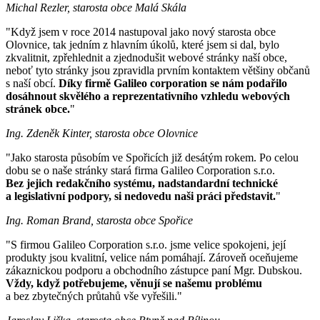
Michal Rezler, starosta obce Malá Skála
"Když jsem v roce 2014 nastupoval jako nový starosta obce
Olovnice, tak jedním z hlavním úkolů, které jsem si dal, bylo
zkvalitnit, zpřehlednit a zjednodušit webové stránky naší obce,
neboť tyto stránky jsou zpravidla prvním kontaktem většiny občanů
s naší obcí.
Díky firmě Galileo corporation se nám podařilo
dosáhnout skvělého a reprezentativního vzhledu webových
stránek obce.
"
Ing. Zdeněk Kinter, starosta obce Olovnice
"Jako starosta působím ve Spořicích již desátým rokem. Po celou
dobu se o naše stránky stará firma Galileo Corporation s.r.o.
Bez jejich redakčního systému, nadstandardní technické
a legislativní podpory, si nedovedu naši práci představit.
"
Ing. Roman Brand, starosta obce Spořice
"S firmou Galileo Corporation s.r.o. jsme velice spokojeni, její
produkty jsou kvalitní, velice nám pomáhají. Zároveň oceňujeme
zákaznickou podporu a obchodního zástupce paní Mgr. Dubskou.
Vždy, když potřebujeme, věnují se našemu problému
a bez zbytečných průtahů vše vyřešili."