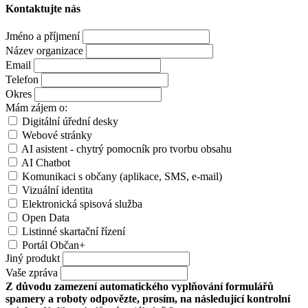
Kontaktujte nás
Jméno a příjmení
Název organizace
Email
Telefon
Okres
Mám zájem o:
Digitální úřední desky
Webové stránky
AI asistent - chytrý pomocník pro tvorbu obsahu
AI Chatbot
Komunikaci s občany (aplikace, SMS, e-mail)
Vizuální identita
Elektronická spisová služba
Open Data
Listinné skartační řízení
Portál Občan+
Jiný produkt
Vaše zpráva
Z důvodu zamezení automatického vyplňování formulářů
spamery a roboty odpovězte, prosím, na následující kontrolní