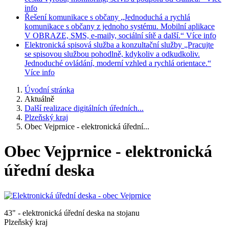
info
Řešení komunikace s občany
„Jednoduchá a rychlá
komunikace s občany z jednoho systému. Mobilní aplikace
V OBRAZE, SMS, e-maily, sociální sítě a další.“
Více info
Elektronická spisová služba a konzultační služby
„Pracujte
se spisovou službou pohodlně, kdykoliv a odkudkoliv.
Jednoduché ovládání, moderní vzhled a rychlá orientace.“
Více info
Úvodní stránka
Aktuálně
Další realizace digitálních úředních...
Plzeňský kraj
Obec Vejprnice - elektronická úřední...
Obec Vejprnice - elektronická
úřední deska
43" - elektronická úřední deska na stojanu
Plzeňský kraj