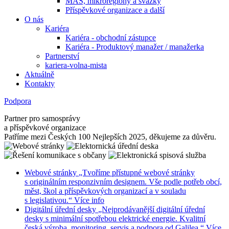
MAS, mikroregiony a svazky
Příspěvkové organizace a další
O nás
Kariéra
Kariéra - obchodní zástupce
Kariéra - Produktový manažer / manažerka
Partnerství
kariera-volna-mista
Aktuálně
Kontakty
Podpora
Partner pro samosprávy
a příspěvkové organizace
Patříme mezi Českých 100 Nejlepších 2025, děkujeme za důvěru.
Webové stránky
„Tvoříme přístupné webové stránky
s originálním responzivním designem. Vše podle potřeb obcí,
měst, škol a příspěvkových organizací a v souladu
s legislativou.“
Více info
Digitální úřední desky
„Nejprodávanější digitální úřední
desky s minimální spotřebou elektrické energie. Kvalitní
česká výroba, monitoring, servis a podpora od Galilea.“
Více