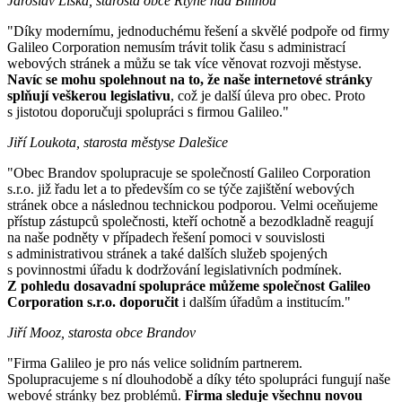
Jaroslav Liška, starosta obce Rtyně nad Bílinou
"Díky modernímu, jednoduchému řešení a skvělé podpoře od firmy
Galileo Corporation nemusím trávit tolik času s administrací
webových stránek a můžu se tak více věnovat rozvoji městyse.
Navíc se mohu spolehnout na to, že naše internetové stránky
splňují veškerou legislativu
, což je další úleva pro obec. Proto
s jistotou doporučuji spolupráci s firmou Galileo."
Jiří Loukota, starosta městyse Dalešice
"Obec Brandov spolupracuje se společností Galileo Corporation
s.r.o. již řadu let a to především co se týče zajištění webových
stránek obce a následnou technickou podporou. Velmi oceňujeme
přístup zástupců společnosti, kteří ochotně a bezodkladně reagují
na naše podněty v případech řešení pomoci v souvislosti
s administrativou stránek a také dalších služeb spojených
s povinnostmi úřadu k dodržování legislativních podmínek.
Z pohledu dosavadní spolupráce můžeme společnost Galileo
Corporation s.r.o. doporučit
i dalším úřadům a institucím."
Jiří Mooz, starosta obce Brandov
"Firma Galileo je pro nás velice solidním partnerem.
Spolupracujeme s ní dlouhodobě a díky této spolupráci fungují naše
webové stránky bez problémů.
Firma sleduje všechnu novou