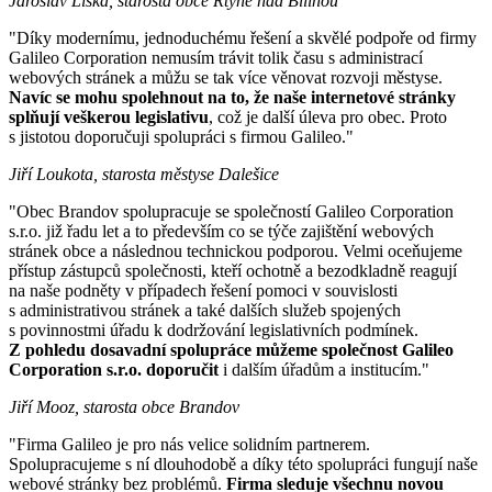
Jaroslav Liška, starosta obce Rtyně nad Bílinou
"Díky modernímu, jednoduchému řešení a skvělé podpoře od firmy
Galileo Corporation nemusím trávit tolik času s administrací
webových stránek a můžu se tak více věnovat rozvoji městyse.
Navíc se mohu spolehnout na to, že naše internetové stránky
splňují veškerou legislativu
, což je další úleva pro obec. Proto
s jistotou doporučuji spolupráci s firmou Galileo."
Jiří Loukota, starosta městyse Dalešice
"Obec Brandov spolupracuje se společností Galileo Corporation
s.r.o. již řadu let a to především co se týče zajištění webových
stránek obce a následnou technickou podporou. Velmi oceňujeme
přístup zástupců společnosti, kteří ochotně a bezodkladně reagují
na naše podněty v případech řešení pomoci v souvislosti
s administrativou stránek a také dalších služeb spojených
s povinnostmi úřadu k dodržování legislativních podmínek.
Z pohledu dosavadní spolupráce můžeme společnost Galileo
Corporation s.r.o. doporučit
i dalším úřadům a institucím."
Jiří Mooz, starosta obce Brandov
"Firma Galileo je pro nás velice solidním partnerem.
Spolupracujeme s ní dlouhodobě a díky této spolupráci fungují naše
webové stránky bez problémů.
Firma sleduje všechnu novou