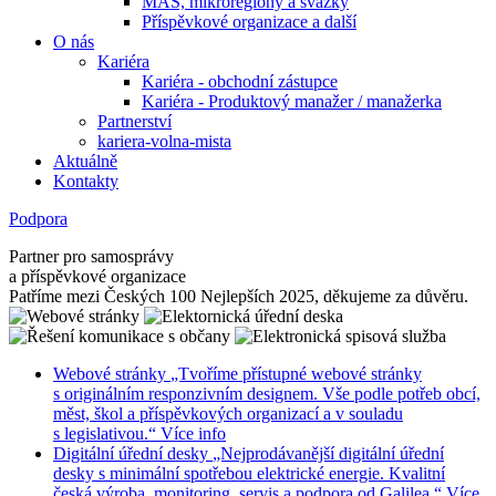
MAS, mikroregiony a svazky
Příspěvkové organizace a další
O nás
Kariéra
Kariéra - obchodní zástupce
Kariéra - Produktový manažer / manažerka
Partnerství
kariera-volna-mista
Aktuálně
Kontakty
Podpora
Partner pro samosprávy
a příspěvkové organizace
Patříme mezi Českých 100 Nejlepších 2025, děkujeme za důvěru.
Webové stránky
„Tvoříme přístupné webové stránky
s originálním responzivním designem. Vše podle potřeb obcí,
měst, škol a příspěvkových organizací a v souladu
s legislativou.“
Více info
Digitální úřední desky
„Nejprodávanější digitální úřední
desky s minimální spotřebou elektrické energie. Kvalitní
česká výroba, monitoring, servis a podpora od Galilea.“
Více