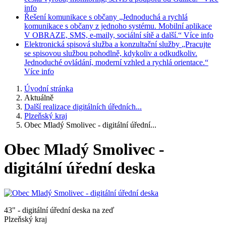
info
Řešení komunikace s občany
„Jednoduchá a rychlá
komunikace s občany z jednoho systému. Mobilní aplikace
V OBRAZE, SMS, e-maily, sociální sítě a další.“
Více info
Elektronická spisová služba a konzultační služby
„Pracujte
se spisovou službou pohodlně, kdykoliv a odkudkoliv.
Jednoduché ovládání, moderní vzhled a rychlá orientace.“
Více info
Úvodní stránka
Aktuálně
Další realizace digitálních úředních...
Plzeňský kraj
Obec Mladý Smolivec - digitální úřední...
Obec Mladý Smolivec -
digitální úřední deska
43" - digitální úřední deska na zeď
Plzeňský kraj