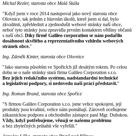
Michal Rezler, starosta obce Malá Skála
"Když jsem v roce 2014 nastupoval jako nový starosta obce
Olovnice, tak jedním z hlavním úkolů, které jsem si dal, bylo
zkvalitnit, zpřehlednit a zjednodušit webové stránky naší obce,
neboť tyto stránky jsou zpravidla prvním kontaktem většiny občanů
s naší obcí.
Díky firmě Galileo corporation se nám podařilo
dosáhnout skvělého a reprezentativního vzhledu webových
stránek obce.
"
Ing. Zdeněk Kinter, starosta obce Olovnice
"Jako starosta působím ve Spořicích již desátým rokem. Po celou
dobu se o naše stránky stará firma Galileo Corporation s.r.o.
Bez jejich redakčního systému, nadstandardní technické
a legislativní podpory, si nedovedu naši práci představit.
"
Ing. Roman Brand, starosta obce Spořice
"S firmou Galileo Corporation s.r.o. jsme velice spokojeni, její
produkty jsou kvalitní, velice nám pomáhají. Zároveň oceňujeme
zákaznickou podporu a obchodního zástupce paní Mgr. Dubskou.
Vždy, když potřebujeme, věnují se našemu problému
a bez zbytečných průtahů vše vyřešili."