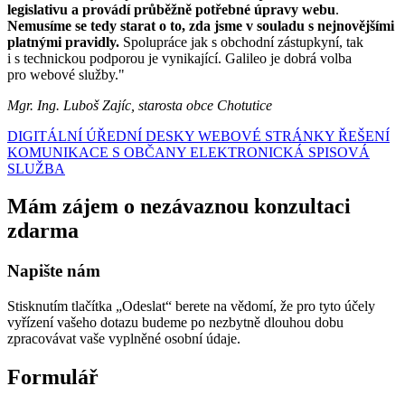
legislativu a provádí průběžně potřebné úpravy webu
.
Nemusíme se tedy starat o to, zda jsme v souladu s nejnovějšími
platnými pravidly.
Spolupráce jak s obchodní zástupkyní, tak
i s technickou podporou je vynikající. Galileo je dobrá volba
pro webové služby."
Mgr. Ing. Luboš Zajíc, starosta obce Chotutice
DIGITÁLNÍ ÚŘEDNÍ DESKY
WEBOVÉ STRÁNKY
ŘEŠENÍ
KOMUNIKACE S OBČANY
ELEKTRONICKÁ SPISOVÁ
SLUŽBA
Mám zájem o nezávaznou konzultaci
zdarma
Napište nám
Stisknutím tlačítka „Odeslat“ berete na vědomí, že pro tyto účely
vyřízení vašeho dotazu budeme po nezbytně dlouhou dobu
zpracovávat vaše vyplněné osobní údaje.
Formulář