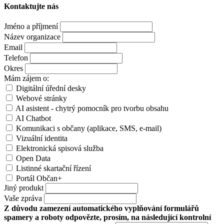
Kontaktujte nás
Jméno a příjmení
Název organizace
Email
Telefon
Okres
Mám zájem o:
Digitální úřední desky
Webové stránky
AI asistent - chytrý pomocník pro tvorbu obsahu
AI Chatbot
Komunikaci s občany (aplikace, SMS, e-mail)
Vizuální identita
Elektronická spisová služba
Open Data
Listinné skartační řízení
Portál Občan+
Jiný produkt
Vaše zpráva
Z důvodu zamezení automatického vyplňování formulářů
spamery a roboty odpovězte, prosím, na následující kontrolní