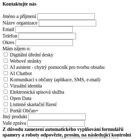
Kontaktujte nás
Jméno a příjmení
Název organizace
Email
Telefon
Okres
Mám zájem o:
Digitální úřední desky
Webové stránky
AI asistent - chytrý pomocník pro tvorbu obsahu
AI Chatbot
Komunikaci s občany (aplikace, SMS, e-mail)
Vizuální identita
Elektronická spisová služba
Open Data
Listinné skartační řízení
Portál Občan+
Jiný produkt
Vaše zpráva
Z důvodu zamezení automatického vyplňování formulářů
spamery a roboty odpovězte, prosím, na následující kontrolní