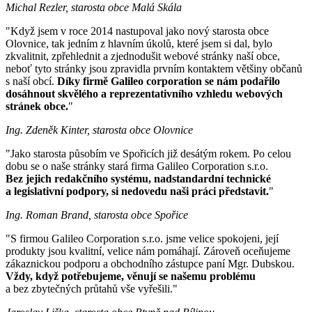
Michal Rezler, starosta obce Malá Skála
"Když jsem v roce 2014 nastupoval jako nový starosta obce
Olovnice, tak jedním z hlavním úkolů, které jsem si dal, bylo
zkvalitnit, zpřehlednit a zjednodušit webové stránky naší obce,
neboť tyto stránky jsou zpravidla prvním kontaktem většiny občanů
s naší obcí.
Díky firmě Galileo corporation se nám podařilo
dosáhnout skvělého a reprezentativního vzhledu webových
stránek obce.
"
Ing. Zdeněk Kinter, starosta obce Olovnice
"Jako starosta působím ve Spořicích již desátým rokem. Po celou
dobu se o naše stránky stará firma Galileo Corporation s.r.o.
Bez jejich redakčního systému, nadstandardní technické
a legislativní podpory, si nedovedu naši práci představit.
"
Ing. Roman Brand, starosta obce Spořice
"S firmou Galileo Corporation s.r.o. jsme velice spokojeni, její
produkty jsou kvalitní, velice nám pomáhají. Zároveň oceňujeme
zákaznickou podporu a obchodního zástupce paní Mgr. Dubskou.
Vždy, když potřebujeme, věnují se našemu problému
a bez zbytečných průtahů vše vyřešili."