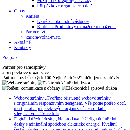
MAS, mikroregiony a svazky
Příspěvkové organizace a další
O nás
Kariéra
Kariéra - obchodní zástupce
Kariéra - Produktový manažer / manažerka
Partnerství
kariera-volna-mista
Aktuálně
Kontakty
Podpora
Partner pro samosprávy
a příspěvkové organizace
Patříme mezi Českých 100 Nejlepších 2025, děkujeme za důvěru.
Webové stránky
„Tvoříme přístupné webové stránky
s originálním responzivním designem. Vše podle potřeb obcí,
měst, škol a příspěvkových organizací a v souladu
s legislativou.“
Více info
Digitální úřední desky
„Nejprodávanější digitální úřední
desky s minimální spotřebou elektrické energie. Kvalitní
česká výroba, monitoring, servis a podpora od Galilea.“
Více