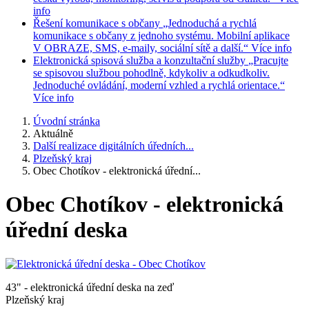
info
Řešení komunikace s občany
„Jednoduchá a rychlá
komunikace s občany z jednoho systému. Mobilní aplikace
V OBRAZE, SMS, e-maily, sociální sítě a další.“
Více info
Elektronická spisová služba a konzultační služby
„Pracujte
se spisovou službou pohodlně, kdykoliv a odkudkoliv.
Jednoduché ovládání, moderní vzhled a rychlá orientace.“
Více info
Úvodní stránka
Aktuálně
Další realizace digitálních úředních...
Plzeňský kraj
Obec Chotíkov - elektronická úřední...
Obec Chotíkov - elektronická
úřední deska
43" - elektronická úřední deska na zeď
Plzeňský kraj