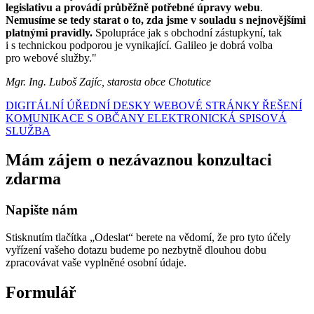
legislativu a provádí průběžně potřebné úpravy webu
.
Nemusíme se tedy starat o to, zda jsme v souladu s nejnovějšími
platnými pravidly.
Spolupráce jak s obchodní zástupkyní, tak
i s technickou podporou je vynikající. Galileo je dobrá volba
pro webové služby."
Mgr. Ing. Luboš Zajíc, starosta obce Chotutice
DIGITÁLNÍ ÚŘEDNÍ DESKY
WEBOVÉ STRÁNKY
ŘEŠENÍ
KOMUNIKACE S OBČANY
ELEKTRONICKÁ SPISOVÁ
SLUŽBA
Mám zájem o nezávaznou konzultaci
zdarma
Napište nám
Stisknutím tlačítka „Odeslat“ berete na vědomí, že pro tyto účely
vyřízení vašeho dotazu budeme po nezbytně dlouhou dobu
zpracovávat vaše vyplněné osobní údaje.
Formulář