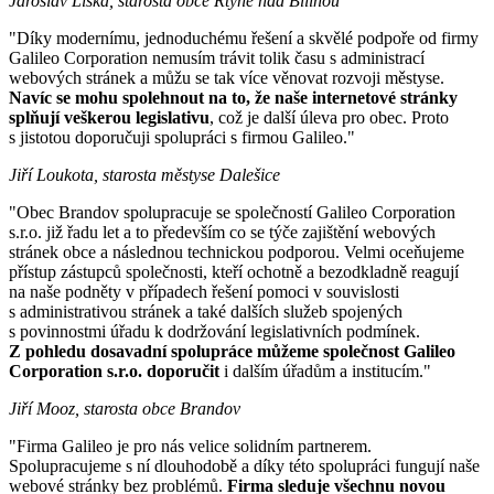
Jaroslav Liška, starosta obce Rtyně nad Bílinou
"Díky modernímu, jednoduchému řešení a skvělé podpoře od firmy
Galileo Corporation nemusím trávit tolik času s administrací
webových stránek a můžu se tak více věnovat rozvoji městyse.
Navíc se mohu spolehnout na to, že naše internetové stránky
splňují veškerou legislativu
, což je další úleva pro obec. Proto
s jistotou doporučuji spolupráci s firmou Galileo."
Jiří Loukota, starosta městyse Dalešice
"Obec Brandov spolupracuje se společností Galileo Corporation
s.r.o. již řadu let a to především co se týče zajištění webových
stránek obce a následnou technickou podporou. Velmi oceňujeme
přístup zástupců společnosti, kteří ochotně a bezodkladně reagují
na naše podněty v případech řešení pomoci v souvislosti
s administrativou stránek a také dalších služeb spojených
s povinnostmi úřadu k dodržování legislativních podmínek.
Z pohledu dosavadní spolupráce můžeme společnost Galileo
Corporation s.r.o. doporučit
i dalším úřadům a institucím."
Jiří Mooz, starosta obce Brandov
"Firma Galileo je pro nás velice solidním partnerem.
Spolupracujeme s ní dlouhodobě a díky této spolupráci fungují naše
webové stránky bez problémů.
Firma sleduje všechnu novou