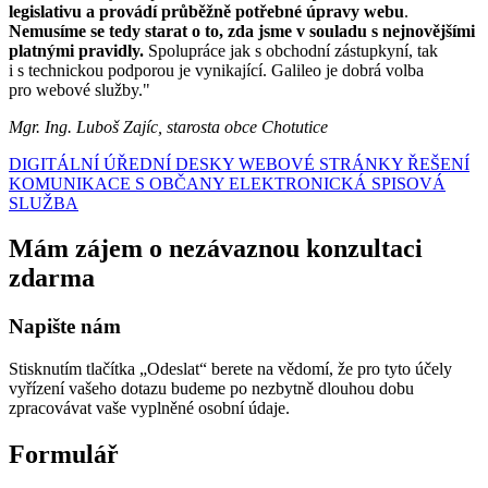
legislativu a provádí průběžně potřebné úpravy webu
.
Nemusíme se tedy starat o to, zda jsme v souladu s nejnovějšími
platnými pravidly.
Spolupráce jak s obchodní zástupkyní, tak
i s technickou podporou je vynikající. Galileo je dobrá volba
pro webové služby."
Mgr. Ing. Luboš Zajíc, starosta obce Chotutice
DIGITÁLNÍ ÚŘEDNÍ DESKY
WEBOVÉ STRÁNKY
ŘEŠENÍ
KOMUNIKACE S OBČANY
ELEKTRONICKÁ SPISOVÁ
SLUŽBA
Mám zájem o nezávaznou konzultaci
zdarma
Napište nám
Stisknutím tlačítka „Odeslat“ berete na vědomí, že pro tyto účely
vyřízení vašeho dotazu budeme po nezbytně dlouhou dobu
zpracovávat vaše vyplněné osobní údaje.
Formulář