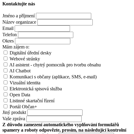
Kontaktujte nás
Jméno a příjmení
Název organizace
Email
Telefon
Okres
Mám zájem o:
Digitální úřední desky
Webové stránky
AI asistent - chytrý pomocník pro tvorbu obsahu
AI Chatbot
Komunikaci s občany (aplikace, SMS, e-mail)
Vizuální identita
Elektronická spisová služba
Open Data
Listinné skartační řízení
Portál Občan+
Jiný produkt
Vaše zpráva
Z důvodu zamezení automatického vyplňování formulářů
spamery a roboty odpovězte, prosím, na následující kontrolní