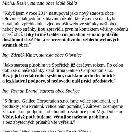
Michal Rezler, starosta obce Malá Skála
"Když jsem v roce 2014 nastupoval jako nový starosta obce
Olovnice, tak jedním z hlavním úkolů, které jsem si dal, bylo
zkvalitnit, zpřehlednit a zjednodušit webové stránky naší obce,
neboť tyto stránky jsou zpravidla prvním kontaktem většiny občanů
s naší obcí.
Díky firmě Galileo corporation se nám podařilo
dosáhnout skvělého a reprezentativního vzhledu webových
stránek obce.
"
Ing. Zdeněk Kinter, starosta obce Olovnice
"Jako starosta působím ve Spořicích již desátým rokem. Po celou
dobu se o naše stránky stará firma Galileo Corporation s.r.o.
Bez jejich redakčního systému, nadstandardní technické
a legislativní podpory, si nedovedu naši práci představit.
"
Ing. Roman Brand, starosta obce Spořice
"S firmou Galileo Corporation s.r.o. jsme velice spokojeni, její
produkty jsou kvalitní, velice nám pomáhají. Zároveň oceňujeme
zákaznickou podporu a obchodního zástupce paní Mgr. Dubskou.
Vždy, když potřebujeme, věnují se našemu problému
a bez zbytečných průtahů vše vyřešili."