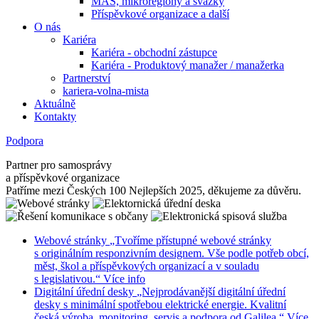
MAS, mikroregiony a svazky
Příspěvkové organizace a další
O nás
Kariéra
Kariéra - obchodní zástupce
Kariéra - Produktový manažer / manažerka
Partnerství
kariera-volna-mista
Aktuálně
Kontakty
Podpora
Partner pro samosprávy
a příspěvkové organizace
Patříme mezi Českých 100 Nejlepších 2025, děkujeme za důvěru.
Webové stránky
„Tvoříme přístupné webové stránky
s originálním responzivním designem. Vše podle potřeb obcí,
měst, škol a příspěvkových organizací a v souladu
s legislativou.“
Více info
Digitální úřední desky
„Nejprodávanější digitální úřední
desky s minimální spotřebou elektrické energie. Kvalitní
česká výroba, monitoring, servis a podpora od Galilea.“
Více