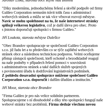
Jaroslav Liška, starosta obce Rtyně nad Bílinou
"Díky modernímu, jednoduchému řešení a skvělé podpoře od firmy
Galileo Corporation nemusím trávit tolik času s administrací
webových stránek a můžu se tak více věnovat rozvoji městyse.
Navíc se mohu spolehnout na to, že naše internetové stránky
splňují veškerou legislativu
, což je další úleva pro obec. Proto
s jistotou doporučuji spolupráci s firmou Galileo."
Jiří Loukota, starosta městyse Dalešice
"Obec Brandov spolupracuje se společností Galileo Corporation
s.r.o. již řadu let a to především co se týče zajištění webových
stránek obce a následnou technickou podporou. Velmi oceňujeme
přístup zástupců společnosti, kteří ochotně a bezodkladně reagují
na naše podněty v případech řešení pomoci v souvislosti
s administrativou stránek a také dalších služeb spojených
s povinnostmi úřadu k dodržování legislativních podmínek.
Z pohledu dosavadní spolupráce můžeme společnost Galileo
Corporation s.r.o. doporučit
i dalším úřadům a institucím."
Jiří Mooz, starosta obce Brandov
"Firma Galileo je pro nás velice solidním partnerem.
Spolupracujeme s ní dlouhodobě a díky této spolupráci fungují naše
webové stránky bez problémů.
Firma sleduje všechnu novou