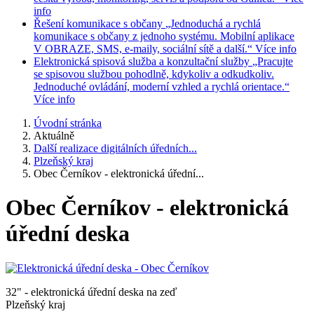
info
Řešení komunikace s občany
„Jednoduchá a rychlá
komunikace s občany z jednoho systému. Mobilní aplikace
V OBRAZE, SMS, e-maily, sociální sítě a další.“
Více info
Elektronická spisová služba a konzultační služby
„Pracujte
se spisovou službou pohodlně, kdykoliv a odkudkoliv.
Jednoduché ovládání, moderní vzhled a rychlá orientace.“
Více info
Úvodní stránka
Aktuálně
Další realizace digitálních úředních...
Plzeňský kraj
Obec Černíkov - elektronická úřední...
Obec Černíkov - elektronická
úřední deska
32" - elektronická úřední deska na zeď
Plzeňský kraj