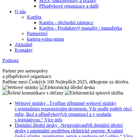
MAS, mikroregiony a svazky
Příspěvkové organizace a další
O nás
Kariéra
Kariéra - obchodní zástupce
Kariéra - Produktový manažer / manažerka
Partnerství
kariera-volna-mista
Aktuálně
Kontakty
Podpora
Partner pro samosprávy
a příspěvkové organizace
Patříme mezi Českých 100 Nejlepších 2025, děkujeme za důvěru.
Webové stránky
„Tvoříme přístupné webové stránky
s originálním responzivním designem. Vše podle potřeb obcí,
měst, škol a příspěvkových organizací a v souladu
s legislativou.“
Více info
Digitální úřední desky
„Nejprodávanější digitální úřední
desky s minimální spotřebou elektrické energie. Kvalitní
česká výroba, monitoring, servis a podpora od Galilea.“
Více