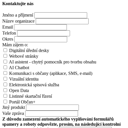
Kontaktujte nás
Jméno a příjmení
Název organizace
Email
Telefon
Okres
Mám zájem o:
Digitální úřední desky
Webové stránky
AI asistent - chytrý pomocník pro tvorbu obsahu
AI Chatbot
Komunikaci s občany (aplikace, SMS, e-mail)
Vizuální identita
Elektronická spisová služba
Open Data
Listinné skartační řízení
Portál Občan+
Jiný produkt
Vaše zpráva
Z důvodu zamezení automatického vyplňování formulářů
spamery a roboty odpovězte, prosím, na následující kontrolní