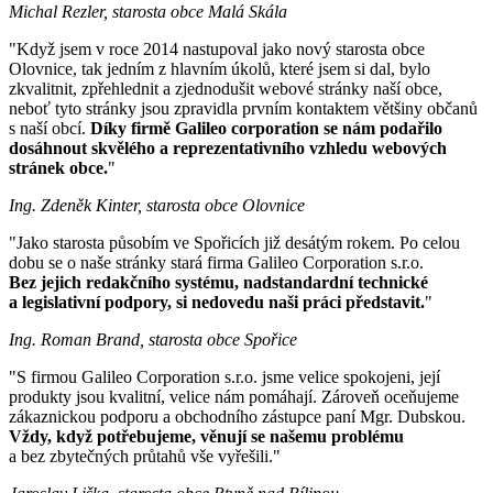
Michal Rezler, starosta obce Malá Skála
"Když jsem v roce 2014 nastupoval jako nový starosta obce
Olovnice, tak jedním z hlavním úkolů, které jsem si dal, bylo
zkvalitnit, zpřehlednit a zjednodušit webové stránky naší obce,
neboť tyto stránky jsou zpravidla prvním kontaktem většiny občanů
s naší obcí.
Díky firmě Galileo corporation se nám podařilo
dosáhnout skvělého a reprezentativního vzhledu webových
stránek obce.
"
Ing. Zdeněk Kinter, starosta obce Olovnice
"Jako starosta působím ve Spořicích již desátým rokem. Po celou
dobu se o naše stránky stará firma Galileo Corporation s.r.o.
Bez jejich redakčního systému, nadstandardní technické
a legislativní podpory, si nedovedu naši práci představit.
"
Ing. Roman Brand, starosta obce Spořice
"S firmou Galileo Corporation s.r.o. jsme velice spokojeni, její
produkty jsou kvalitní, velice nám pomáhají. Zároveň oceňujeme
zákaznickou podporu a obchodního zástupce paní Mgr. Dubskou.
Vždy, když potřebujeme, věnují se našemu problému
a bez zbytečných průtahů vše vyřešili."