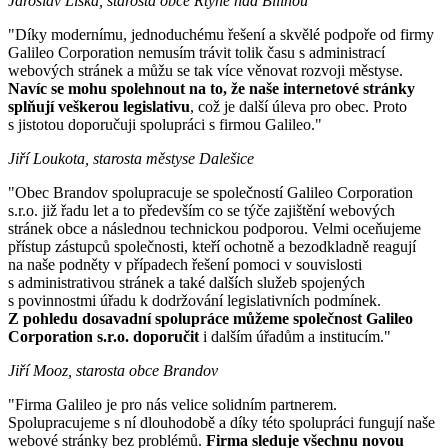
Jaroslav Liška, starosta obce Rtyně nad Bílinou
"Díky modernímu, jednoduchému řešení a skvělé podpoře od firmy
Galileo Corporation nemusím trávit tolik času s administrací
webových stránek a můžu se tak více věnovat rozvoji městyse.
Navíc se mohu spolehnout na to, že naše internetové stránky
splňují veškerou legislativu
, což je další úleva pro obec. Proto
s jistotou doporučuji spolupráci s firmou Galileo."
Jiří Loukota, starosta městyse Dalešice
"Obec Brandov spolupracuje se společností Galileo Corporation
s.r.o. již řadu let a to především co se týče zajištění webových
stránek obce a následnou technickou podporou. Velmi oceňujeme
přístup zástupců společnosti, kteří ochotně a bezodkladně reagují
na naše podněty v případech řešení pomoci v souvislosti
s administrativou stránek a také dalších služeb spojených
s povinnostmi úřadu k dodržování legislativních podmínek.
Z pohledu dosavadní spolupráce můžeme společnost Galileo
Corporation s.r.o. doporučit
i dalším úřadům a institucím."
Jiří Mooz, starosta obce Brandov
"Firma Galileo je pro nás velice solidním partnerem.
Spolupracujeme s ní dlouhodobě a díky této spolupráci fungují naše
webové stránky bez problémů.
Firma sleduje všechnu novou