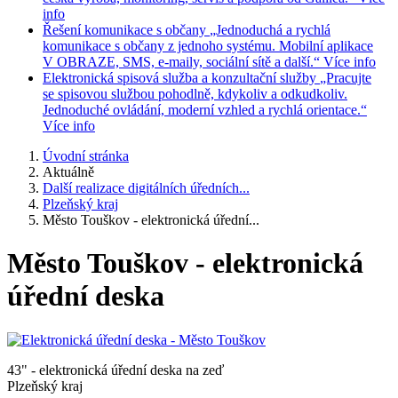
info
Řešení komunikace s občany
„Jednoduchá a rychlá
komunikace s občany z jednoho systému. Mobilní aplikace
V OBRAZE, SMS, e-maily, sociální sítě a další.“
Více info
Elektronická spisová služba a konzultační služby
„Pracujte
se spisovou službou pohodlně, kdykoliv a odkudkoliv.
Jednoduché ovládání, moderní vzhled a rychlá orientace.“
Více info
Úvodní stránka
Aktuálně
Další realizace digitálních úředních...
Plzeňský kraj
Město Touškov - elektronická úřední...
Město Touškov - elektronická
úřední deska
43" - elektronická úřední deska na zeď
Plzeňský kraj