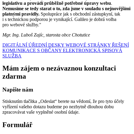
legislativu a provádí průběžně potřebné úpravy webu
.
Nemusíme se tedy starat o to, zda jsme v souladu s nejnovějšími
platnými pravidly.
Spolupráce jak s obchodní zástupkyní, tak
i s technickou podporou je vynikající. Galileo je dobrá volba
pro webové služby."
Mgr. Ing. Luboš Zajíc, starosta obce Chotutice
DIGITÁLNÍ ÚŘEDNÍ DESKY
WEBOVÉ STRÁNKY
ŘEŠENÍ
KOMUNIKACE S OBČANY
ELEKTRONICKÁ SPISOVÁ
SLUŽBA
Mám zájem o nezávaznou konzultaci
zdarma
Napište nám
Stisknutím tlačítka „Odeslat“ berete na vědomí, že pro tyto účely
vyřízení vašeho dotazu budeme po nezbytně dlouhou dobu
zpracovávat vaše vyplněné osobní údaje.
Formulář