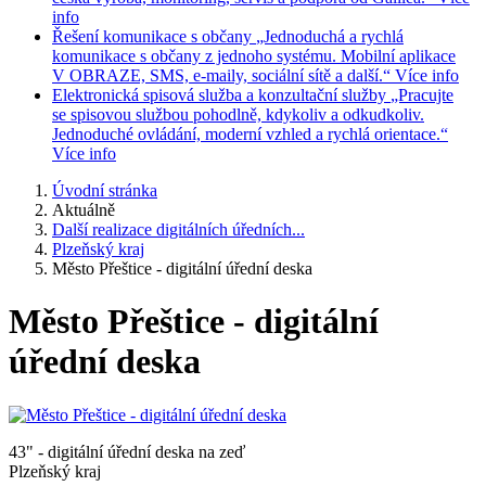
info
Řešení komunikace s občany
„Jednoduchá a rychlá
komunikace s občany z jednoho systému. Mobilní aplikace
V OBRAZE, SMS, e-maily, sociální sítě a další.“
Více info
Elektronická spisová služba a konzultační služby
„Pracujte
se spisovou službou pohodlně, kdykoliv a odkudkoliv.
Jednoduché ovládání, moderní vzhled a rychlá orientace.“
Více info
Úvodní stránka
Aktuálně
Další realizace digitálních úředních...
Plzeňský kraj
Město Přeštice - digitální úřední deska
Město Přeštice - digitální
úřední deska
43" - digitální úřední deska na zeď
Plzeňský kraj