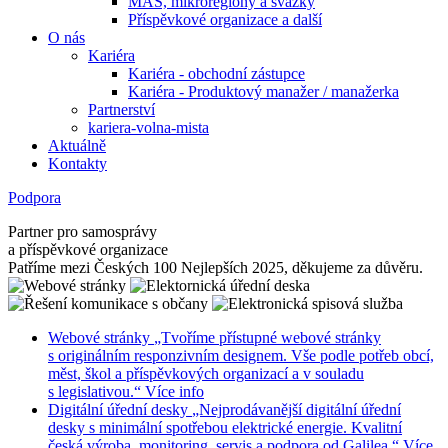
MAS, mikroregiony a svazky
Příspěvkové organizace a další
O nás
Kariéra
Kariéra - obchodní zástupce
Kariéra - Produktový manažer / manažerka
Partnerství
kariera-volna-mista
Aktuálně
Kontakty
Podpora
Partner pro samosprávy
a příspěvkové organizace
Patříme mezi Českých 100 Nejlepších 2025, děkujeme za důvěru.
Webové stránky
„Tvoříme přístupné webové stránky
s originálním responzivním designem. Vše podle potřeb obcí,
měst, škol a příspěvkových organizací a v souladu
s legislativou.“
Více info
Digitální úřední desky
„Nejprodávanější digitální úřední
desky s minimální spotřebou elektrické energie. Kvalitní
česká výroba, monitoring, servis a podpora od Galilea.“
Více