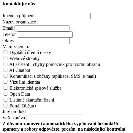
Kontaktujte nás
Jméno a příjmení
Název organizace
Email
Telefon
Okres
Mám zájem o:
Digitální úřední desky
Webové stránky
AI asistent - chytrý pomocník pro tvorbu obsahu
AI Chatbot
Komunikaci s občany (aplikace, SMS, e-mail)
Vizuální identita
Elektronická spisová služba
Open Data
Listinné skartační řízení
Portál Občan+
Jiný produkt
Vaše zpráva
Z důvodu zamezení automatického vyplňování formulářů
spamery a roboty odpovězte, prosím, na následující kontrolní