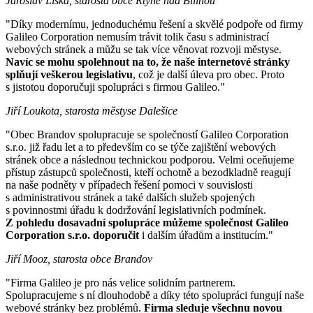
Jaroslav Liška, starosta obce Rtyně nad Bílinou
"Díky modernímu, jednoduchému řešení a skvělé podpoře od firmy
Galileo Corporation nemusím trávit tolik času s administrací
webových stránek a můžu se tak více věnovat rozvoji městyse.
Navíc se mohu spolehnout na to, že naše internetové stránky
splňují veškerou legislativu
, což je další úleva pro obec. Proto
s jistotou doporučuji spolupráci s firmou Galileo."
Jiří Loukota, starosta městyse Dalešice
"Obec Brandov spolupracuje se společností Galileo Corporation
s.r.o. již řadu let a to především co se týče zajištění webových
stránek obce a následnou technickou podporou. Velmi oceňujeme
přístup zástupců společnosti, kteří ochotně a bezodkladně reagují
na naše podněty v případech řešení pomoci v souvislosti
s administrativou stránek a také dalších služeb spojených
s povinnostmi úřadu k dodržování legislativních podmínek.
Z pohledu dosavadní spolupráce můžeme společnost Galileo
Corporation s.r.o. doporučit
i dalším úřadům a institucím."
Jiří Mooz, starosta obce Brandov
"Firma Galileo je pro nás velice solidním partnerem.
Spolupracujeme s ní dlouhodobě a díky této spolupráci fungují naše
webové stránky bez problémů.
Firma sleduje všechnu novou