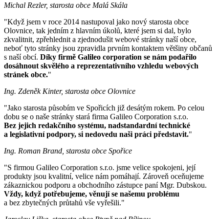
Michal Rezler, starosta obce Malá Skála
"Když jsem v roce 2014 nastupoval jako nový starosta obce
Olovnice, tak jedním z hlavním úkolů, které jsem si dal, bylo
zkvalitnit, zpřehlednit a zjednodušit webové stránky naší obce,
neboť tyto stránky jsou zpravidla prvním kontaktem většiny občanů
s naší obcí.
Díky firmě Galileo corporation se nám podařilo
dosáhnout skvělého a reprezentativního vzhledu webových
stránek obce.
"
Ing. Zdeněk Kinter, starosta obce Olovnice
"Jako starosta působím ve Spořicích již desátým rokem. Po celou
dobu se o naše stránky stará firma Galileo Corporation s.r.o.
Bez jejich redakčního systému, nadstandardní technické
a legislativní podpory, si nedovedu naši práci představit.
"
Ing. Roman Brand, starosta obce Spořice
"S firmou Galileo Corporation s.r.o. jsme velice spokojeni, její
produkty jsou kvalitní, velice nám pomáhají. Zároveň oceňujeme
zákaznickou podporu a obchodního zástupce paní Mgr. Dubskou.
Vždy, když potřebujeme, věnují se našemu problému
a bez zbytečných průtahů vše vyřešili."