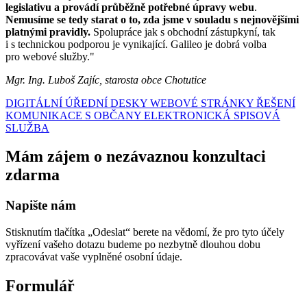
legislativu a provádí průběžně potřebné úpravy webu
.
Nemusíme se tedy starat o to, zda jsme v souladu s nejnovějšími
platnými pravidly.
Spolupráce jak s obchodní zástupkyní, tak
i s technickou podporou je vynikající. Galileo je dobrá volba
pro webové služby."
Mgr. Ing. Luboš Zajíc, starosta obce Chotutice
DIGITÁLNÍ ÚŘEDNÍ DESKY
WEBOVÉ STRÁNKY
ŘEŠENÍ
KOMUNIKACE S OBČANY
ELEKTRONICKÁ SPISOVÁ
SLUŽBA
Mám zájem o nezávaznou konzultaci
zdarma
Napište nám
Stisknutím tlačítka „Odeslat“ berete na vědomí, že pro tyto účely
vyřízení vašeho dotazu budeme po nezbytně dlouhou dobu
zpracovávat vaše vyplněné osobní údaje.
Formulář