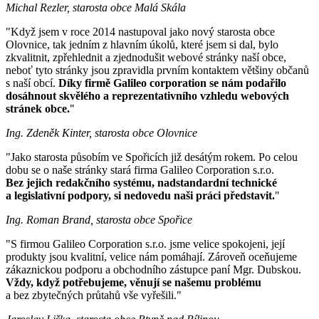
Michal Rezler, starosta obce Malá Skála
"Když jsem v roce 2014 nastupoval jako nový starosta obce
Olovnice, tak jedním z hlavním úkolů, které jsem si dal, bylo
zkvalitnit, zpřehlednit a zjednodušit webové stránky naší obce,
neboť tyto stránky jsou zpravidla prvním kontaktem většiny občanů
s naší obcí.
Díky firmě Galileo corporation se nám podařilo
dosáhnout skvělého a reprezentativního vzhledu webových
stránek obce.
"
Ing. Zdeněk Kinter, starosta obce Olovnice
"Jako starosta působím ve Spořicích již desátým rokem. Po celou
dobu se o naše stránky stará firma Galileo Corporation s.r.o.
Bez jejich redakčního systému, nadstandardní technické
a legislativní podpory, si nedovedu naši práci představit.
"
Ing. Roman Brand, starosta obce Spořice
"S firmou Galileo Corporation s.r.o. jsme velice spokojeni, její
produkty jsou kvalitní, velice nám pomáhají. Zároveň oceňujeme
zákaznickou podporu a obchodního zástupce paní Mgr. Dubskou.
Vždy, když potřebujeme, věnují se našemu problému
a bez zbytečných průtahů vše vyřešili."