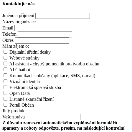
Kontaktujte nás
Jméno a příjmení
Název organizace
Email
Telefon
Okres
Mám zájem o:
Digitální úřední desky
Webové stránky
AI asistent - chytrý pomocník pro tvorbu obsahu
AI Chatbot
Komunikaci s občany (aplikace, SMS, e-mail)
Vizuální identita
Elektronická spisová služba
Open Data
Listinné skartační řízení
Portál Občan+
Jiný produkt
Vaše zpráva
Z důvodu zamezení automatického vyplňování formulářů
spamery a roboty odpovězte, prosím, na následující kontrolní