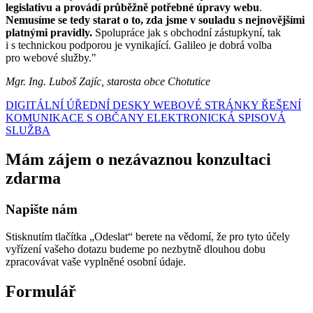
legislativu a provádí průběžně potřebné úpravy webu
.
Nemusíme se tedy starat o to, zda jsme v souladu s nejnovějšími
platnými pravidly.
Spolupráce jak s obchodní zástupkyní, tak
i s technickou podporou je vynikající. Galileo je dobrá volba
pro webové služby."
Mgr. Ing. Luboš Zajíc, starosta obce Chotutice
DIGITÁLNÍ ÚŘEDNÍ DESKY
WEBOVÉ STRÁNKY
ŘEŠENÍ
KOMUNIKACE S OBČANY
ELEKTRONICKÁ SPISOVÁ
SLUŽBA
Mám zájem o nezávaznou konzultaci
zdarma
Napište nám
Stisknutím tlačítka „Odeslat“ berete na vědomí, že pro tyto účely
vyřízení vašeho dotazu budeme po nezbytně dlouhou dobu
zpracovávat vaše vyplněné osobní údaje.
Formulář