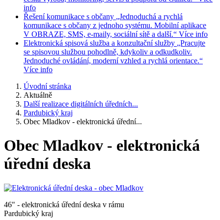
info
Řešení komunikace s občany
„Jednoduchá a rychlá
komunikace s občany z jednoho systému. Mobilní aplikace
V OBRAZE, SMS, e-maily, sociální sítě a další.“
Více info
Elektronická spisová služba a konzultační služby
„Pracujte
se spisovou službou pohodlně, kdykoliv a odkudkoliv.
Jednoduché ovládání, moderní vzhled a rychlá orientace.“
Více info
Úvodní stránka
Aktuálně
Další realizace digitálních úředních...
Pardubický kraj
Obec Mladkov - elektronická úřední...
Obec Mladkov - elektronická
úřední deska
46" - elektronická úřední deska v rámu
Pardubický kraj