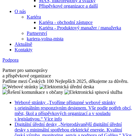
MAS, mikroregiony a svazky
Příspěvkové organizace a další
O nás
Kariéra
Kariéra - obchodní zástupce
Kariéra - Produktový manažer / manažerka
Partnerství
kariera-volna-mista
Aktuálně
Kontakty
Podpora
Partner pro samosprávy
a příspěvkové organizace
Patříme mezi Českých 100 Nejlepších 2025, děkujeme za důvěru.
Webové stránky
„Tvoříme přístupné webové stránky
s originálním responzivním designem. Vše podle potřeb obcí,
měst, škol a příspěvkových organizací a v souladu
s legislativou.“
Více info
Digitální úřední desky
„Nejprodávanější digitální úřední
desky s minimální spotřebou elektrické energie. Kvalitní
česká výroba, monitoring, servis a podpora od Galilea.“
Více