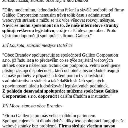
Jaroslav Liška, starosta obce Rtyně nad Bílinou
"Díky modernímu, jednoduchému řešení a skvělé podpoře od firmy
Galileo Corporation nemusím trávit tolik času s administrací
webových stránek a můžu se tak více věnovat rozvoji městyse.
Navíc se mohu spolehnout na to, že naše internetové stránky
splňují veškerou legislativu
, což je další úleva pro obec. Proto
s jistotou doporučuji spolupráci s firmou Galileo."
Jiří Loukota, starosta městyse Dalešice
"Obec Brandov spolupracuje se společností Galileo Corporation
s.r.o. již řadu let a to především co se týče zajištění webových
stránek obce a následnou technickou podporou. Velmi oceňujeme
přístup zástupců společnosti, kteří ochotně a bezodkladně reagují
na naše podněty v případech řešení pomoci v souvislosti
s administrativou stránek a také dalších služeb spojených
s povinnostmi úřadu k dodržování legislativních podmínek.
Z pohledu dosavadní spolupráce můžeme společnost Galileo
Corporation s.r.o. doporučit
i dalším úřadům a institucím."
Jiří Mooz, starosta obce Brandov
"Firma Galileo je pro nás velice solidním partnerem.
Spolupracujeme s ní dlouhodobě a díky této spolupráci fungují naše
webové stránky bez problémů.
Firma sleduje všechnu novou