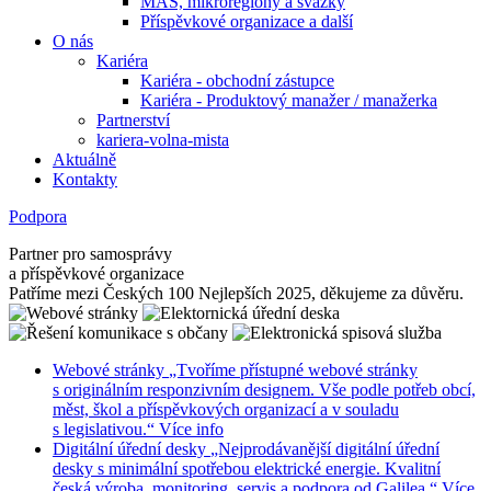
MAS, mikroregiony a svazky
Příspěvkové organizace a další
O nás
Kariéra
Kariéra - obchodní zástupce
Kariéra - Produktový manažer / manažerka
Partnerství
kariera-volna-mista
Aktuálně
Kontakty
Podpora
Partner pro samosprávy
a příspěvkové organizace
Patříme mezi Českých 100 Nejlepších 2025, děkujeme za důvěru.
Webové stránky
„Tvoříme přístupné webové stránky
s originálním responzivním designem. Vše podle potřeb obcí,
měst, škol a příspěvkových organizací a v souladu
s legislativou.“
Více info
Digitální úřední desky
„Nejprodávanější digitální úřední
desky s minimální spotřebou elektrické energie. Kvalitní
česká výroba, monitoring, servis a podpora od Galilea.“
Více