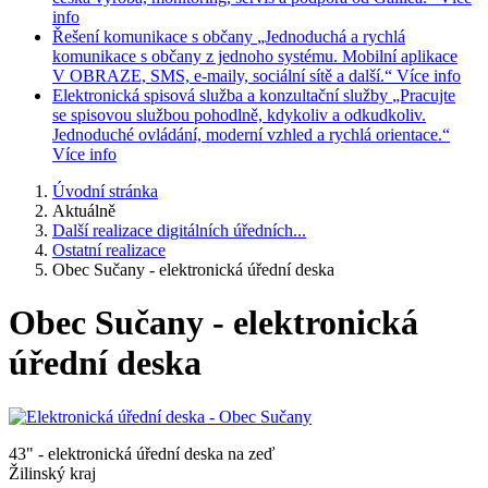
info
Řešení komunikace s občany
„Jednoduchá a rychlá
komunikace s občany z jednoho systému. Mobilní aplikace
V OBRAZE, SMS, e-maily, sociální sítě a další.“
Více info
Elektronická spisová služba a konzultační služby
„Pracujte
se spisovou službou pohodlně, kdykoliv a odkudkoliv.
Jednoduché ovládání, moderní vzhled a rychlá orientace.“
Více info
Úvodní stránka
Aktuálně
Další realizace digitálních úředních...
Ostatní realizace
Obec Sučany - elektronická úřední deska
Obec Sučany - elektronická
úřední deska
43" - elektronická úřední deska na zeď
Žilinský kraj