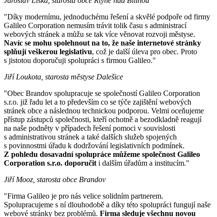
Jaroslav Liška, starosta obce Rtyně nad Bílinou
"Díky modernímu, jednoduchému řešení a skvělé podpoře od firmy
Galileo Corporation nemusím trávit tolik času s administrací
webových stránek a můžu se tak více věnovat rozvoji městyse.
Navíc se mohu spolehnout na to, že naše internetové stránky
splňují veškerou legislativu
, což je další úleva pro obec. Proto
s jistotou doporučuji spolupráci s firmou Galileo."
Jiří Loukota, starosta městyse Dalešice
"Obec Brandov spolupracuje se společností Galileo Corporation
s.r.o. již řadu let a to především co se týče zajištění webových
stránek obce a následnou technickou podporou. Velmi oceňujeme
přístup zástupců společnosti, kteří ochotně a bezodkladně reagují
na naše podněty v případech řešení pomoci v souvislosti
s administrativou stránek a také dalších služeb spojených
s povinnostmi úřadu k dodržování legislativních podmínek.
Z pohledu dosavadní spolupráce můžeme společnost Galileo
Corporation s.r.o. doporučit
i dalším úřadům a institucím."
Jiří Mooz, starosta obce Brandov
"Firma Galileo je pro nás velice solidním partnerem.
Spolupracujeme s ní dlouhodobě a díky této spolupráci fungují naše
webové stránky bez problémů.
Firma sleduje všechnu novou