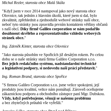
Michal Rezler, starosta obce Malá Skála
"Když jsem v roce 2014 nastupoval jako nový starosta obce
Olovnice, tak jedním z hlavním úkolů, které jsem si dal, bylo
zkvalitnit, zpřehlednit a zjednodušit webové stránky naší obce,
neboť tyto stránky jsou zpravidla prvním kontaktem většiny občanů
s naší obcí.
Díky firmě Galileo corporation se nám podařilo
dosáhnout skvělého a reprezentativního vzhledu webových
stránek obce.
"
Ing. Zdeněk Kinter, starosta obce Olovnice
"Jako starosta působím ve Spořicích již desátým rokem. Po celou
dobu se o naše stránky stará firma Galileo Corporation s.r.o.
Bez jejich redakčního systému, nadstandardní technické
a legislativní podpory, si nedovedu naši práci představit.
"
Ing. Roman Brand, starosta obce Spořice
"S firmou Galileo Corporation s.r.o. jsme velice spokojeni, její
produkty jsou kvalitní, velice nám pomáhají. Zároveň oceňujeme
zákaznickou podporu a obchodního zástupce paní Mgr. Dubskou.
Vždy, když potřebujeme, věnují se našemu problému
a bez zbytečných průtahů vše vyřešili."