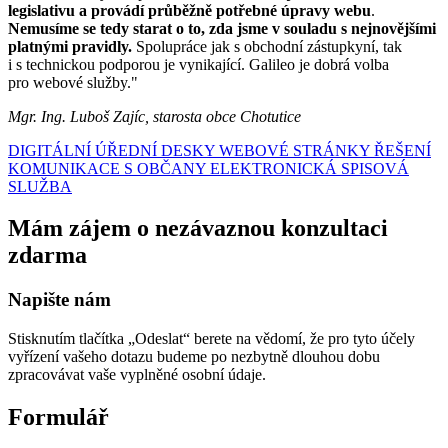
legislativu a provádí průběžně potřebné úpravy webu
.
Nemusíme se tedy starat o to, zda jsme v souladu s nejnovějšími
platnými pravidly.
Spolupráce jak s obchodní zástupkyní, tak
i s technickou podporou je vynikající. Galileo je dobrá volba
pro webové služby."
Mgr. Ing. Luboš Zajíc, starosta obce Chotutice
DIGITÁLNÍ ÚŘEDNÍ DESKY
WEBOVÉ STRÁNKY
ŘEŠENÍ
KOMUNIKACE S OBČANY
ELEKTRONICKÁ SPISOVÁ
SLUŽBA
Mám zájem o nezávaznou konzultaci
zdarma
Napište nám
Stisknutím tlačítka „Odeslat“ berete na vědomí, že pro tyto účely
vyřízení vašeho dotazu budeme po nezbytně dlouhou dobu
zpracovávat vaše vyplněné osobní údaje.
Formulář