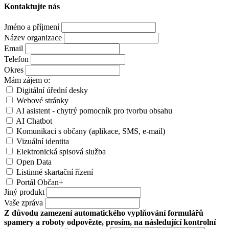
Kontaktujte nás
Jméno a příjmení
Název organizace
Email
Telefon
Okres
Mám zájem o:
Digitální úřední desky
Webové stránky
AI asistent - chytrý pomocník pro tvorbu obsahu
AI Chatbot
Komunikaci s občany (aplikace, SMS, e-mail)
Vizuální identita
Elektronická spisová služba
Open Data
Listinné skartační řízení
Portál Občan+
Jiný produkt
Vaše zpráva
Z důvodu zamezení automatického vyplňování formulářů
spamery a roboty odpovězte, prosím, na následující kontrolní