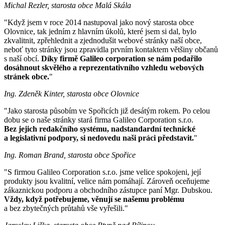
Michal Rezler, starosta obce Malá Skála
"Když jsem v roce 2014 nastupoval jako nový starosta obce
Olovnice, tak jedním z hlavním úkolů, které jsem si dal, bylo
zkvalitnit, zpřehlednit a zjednodušit webové stránky naší obce,
neboť tyto stránky jsou zpravidla prvním kontaktem většiny občanů
s naší obcí.
Díky firmě Galileo corporation se nám podařilo
dosáhnout skvělého a reprezentativního vzhledu webových
stránek obce.
"
Ing. Zdeněk Kinter, starosta obce Olovnice
"Jako starosta působím ve Spořicích již desátým rokem. Po celou
dobu se o naše stránky stará firma Galileo Corporation s.r.o.
Bez jejich redakčního systému, nadstandardní technické
a legislativní podpory, si nedovedu naši práci představit.
"
Ing. Roman Brand, starosta obce Spořice
"S firmou Galileo Corporation s.r.o. jsme velice spokojeni, její
produkty jsou kvalitní, velice nám pomáhají. Zároveň oceňujeme
zákaznickou podporu a obchodního zástupce paní Mgr. Dubskou.
Vždy, když potřebujeme, věnují se našemu problému
a bez zbytečných průtahů vše vyřešili."