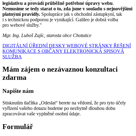
legislativu a provádí průběžně potřebné úpravy webu
.
Nemusíme se tedy starat o to, zda jsme v souladu s nejnovějšími
platnými pravidly.
Spolupráce jak s obchodní zástupkyní, tak
i s technickou podporou je vynikající. Galileo je dobrá volba
pro webové služby."
Mgr. Ing. Luboš Zajíc, starosta obce Chotutice
DIGITÁLNÍ ÚŘEDNÍ DESKY
WEBOVÉ STRÁNKY
ŘEŠENÍ
KOMUNIKACE S OBČANY
ELEKTRONICKÁ SPISOVÁ
SLUŽBA
Mám zájem o nezávaznou konzultaci
zdarma
Napište nám
Stisknutím tlačítka „Odeslat“ berete na vědomí, že pro tyto účely
vyřízení vašeho dotazu budeme po nezbytně dlouhou dobu
zpracovávat vaše vyplněné osobní údaje.
Formulář