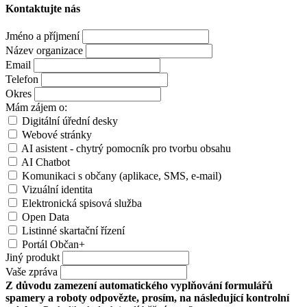
Kontaktujte nás
Jméno a příjmení
Název organizace
Email
Telefon
Okres
Mám zájem o:
Digitální úřední desky
Webové stránky
AI asistent - chytrý pomocník pro tvorbu obsahu
AI Chatbot
Komunikaci s občany (aplikace, SMS, e-mail)
Vizuální identita
Elektronická spisová služba
Open Data
Listinné skartační řízení
Portál Občan+
Jiný produkt
Vaše zpráva
Z důvodu zamezení automatického vyplňování formulářů
spamery a roboty odpovězte, prosím, na následující kontrolní