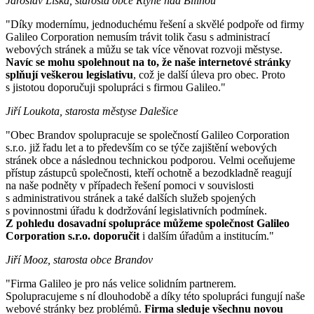
Jaroslav Liška, starosta obce Rtyně nad Bílinou
"Díky modernímu, jednoduchému řešení a skvělé podpoře od firmy
Galileo Corporation nemusím trávit tolik času s administrací
webových stránek a můžu se tak více věnovat rozvoji městyse.
Navíc se mohu spolehnout na to, že naše internetové stránky
splňují veškerou legislativu
, což je další úleva pro obec. Proto
s jistotou doporučuji spolupráci s firmou Galileo."
Jiří Loukota, starosta městyse Dalešice
"Obec Brandov spolupracuje se společností Galileo Corporation
s.r.o. již řadu let a to především co se týče zajištění webových
stránek obce a následnou technickou podporou. Velmi oceňujeme
přístup zástupců společnosti, kteří ochotně a bezodkladně reagují
na naše podněty v případech řešení pomoci v souvislosti
s administrativou stránek a také dalších služeb spojených
s povinnostmi úřadu k dodržování legislativních podmínek.
Z pohledu dosavadní spolupráce můžeme společnost Galileo
Corporation s.r.o. doporučit
i dalším úřadům a institucím."
Jiří Mooz, starosta obce Brandov
"Firma Galileo je pro nás velice solidním partnerem.
Spolupracujeme s ní dlouhodobě a díky této spolupráci fungují naše
webové stránky bez problémů.
Firma sleduje všechnu novou