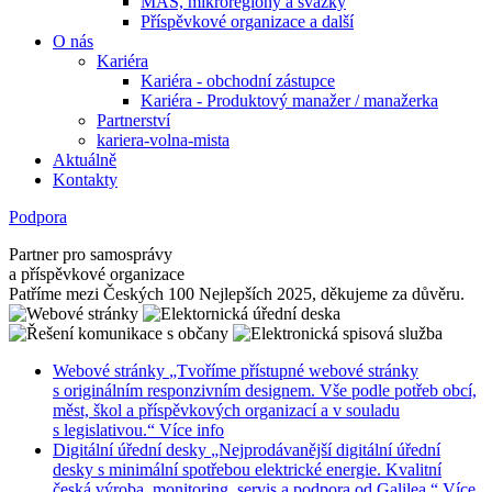
MAS, mikroregiony a svazky
Příspěvkové organizace a další
O nás
Kariéra
Kariéra - obchodní zástupce
Kariéra - Produktový manažer / manažerka
Partnerství
kariera-volna-mista
Aktuálně
Kontakty
Podpora
Partner pro samosprávy
a příspěvkové organizace
Patříme mezi Českých 100 Nejlepších 2025, děkujeme za důvěru.
Webové stránky
„Tvoříme přístupné webové stránky
s originálním responzivním designem. Vše podle potřeb obcí,
měst, škol a příspěvkových organizací a v souladu
s legislativou.“
Více info
Digitální úřední desky
„Nejprodávanější digitální úřední
desky s minimální spotřebou elektrické energie. Kvalitní
česká výroba, monitoring, servis a podpora od Galilea.“
Více