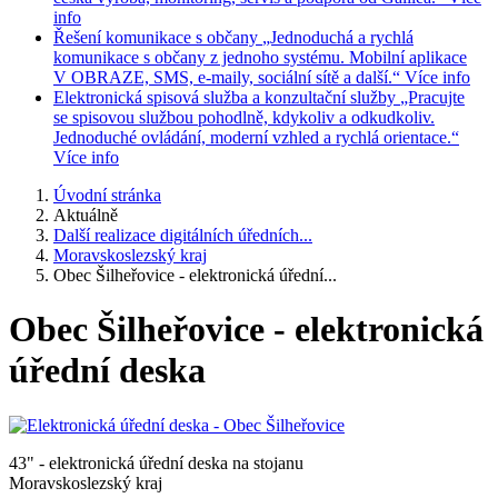
info
Řešení komunikace s občany
„Jednoduchá a rychlá
komunikace s občany z jednoho systému. Mobilní aplikace
V OBRAZE, SMS, e-maily, sociální sítě a další.“
Více info
Elektronická spisová služba a konzultační služby
„Pracujte
se spisovou službou pohodlně, kdykoliv a odkudkoliv.
Jednoduché ovládání, moderní vzhled a rychlá orientace.“
Více info
Úvodní stránka
Aktuálně
Další realizace digitálních úředních...
Moravskoslezský kraj
Obec Šilheřovice - elektronická úřední...
Obec Šilheřovice - elektronická
úřední deska
43" - elektronická úřední deska na stojanu
Moravskoslezský kraj