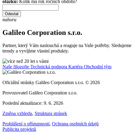
otázku:
Kolik má rok ročních období?
Odeslat
nahoru
Galileo Corporation s.r.o.
Partner, který Vám naslouchá a reaguje na Vaše potřeby. Sledujeme
trendy a vyvíjíme vlastní produkty.
Naše filozofie
Technická podpora
Kariéra
Obchodní tým
Oficiální stránky Galileo Corporation s.r.o. © 2026
Provozovatel Galileo Corporation s.r.o.
Poslední aktualizace: 9. 6. 2026
Změna vzhledu
,
Struktura stránek
Prohlášení o přístupnosti
,
Ochrana osobních údajů
Publicita projektů