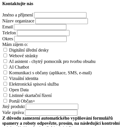
Kontaktujte nás
Jméno a příjmení
Název organizace
Email
Telefon
Okres
Mám zájem o:
Digitální úřední desky
Webové stránky
AI asistent - chytrý pomocník pro tvorbu obsahu
AI Chatbot
Komunikaci s občany (aplikace, SMS, e-mail)
Vizuální identita
Elektronická spisová služba
Open Data
Listinné skartační řízení
Portál Občan+
Jiný produkt
Vaše zpráva
Z důvodu zamezení automatického vyplňování formulářů
spamery a roboty odpovězte, prosím, na následující kontrolní