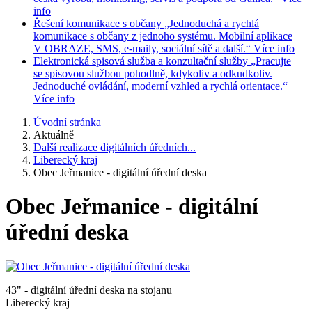
info
Řešení komunikace s občany
„Jednoduchá a rychlá
komunikace s občany z jednoho systému. Mobilní aplikace
V OBRAZE, SMS, e-maily, sociální sítě a další.“
Více info
Elektronická spisová služba a konzultační služby
„Pracujte
se spisovou službou pohodlně, kdykoliv a odkudkoliv.
Jednoduché ovládání, moderní vzhled a rychlá orientace.“
Více info
Úvodní stránka
Aktuálně
Další realizace digitálních úředních...
Liberecký kraj
Obec Jeřmanice - digitální úřední deska
Obec Jeřmanice - digitální
úřední deska
43" - digitální úřední deska na stojanu
Liberecký kraj