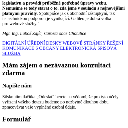
legislativu a provádí průběžně potřebné úpravy webu
.
Nemusíme se tedy starat o to, zda jsme v souladu s nejnovějšími
platnými pravidly.
Spolupráce jak s obchodní zástupkyní, tak
i s technickou podporou je vynikající. Galileo je dobrá volba
pro webové služby."
Mgr. Ing. Luboš Zajíc, starosta obce Chotutice
DIGITÁLNÍ ÚŘEDNÍ DESKY
WEBOVÉ STRÁNKY
ŘEŠENÍ
KOMUNIKACE S OBČANY
ELEKTRONICKÁ SPISOVÁ
SLUŽBA
Mám zájem o nezávaznou konzultaci
zdarma
Napište nám
Stisknutím tlačítka „Odeslat“ berete na vědomí, že pro tyto účely
vyřízení vašeho dotazu budeme po nezbytně dlouhou dobu
zpracovávat vaše vyplněné osobní údaje.
Formulář