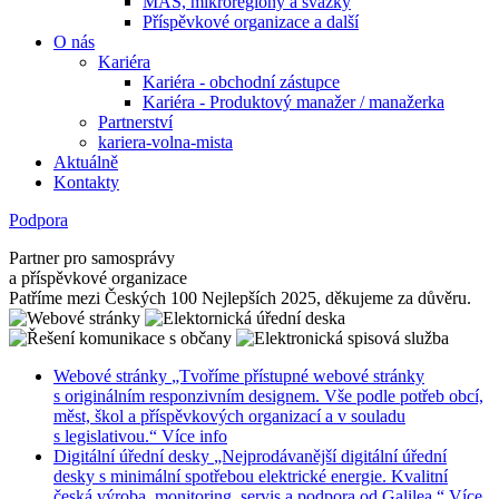
MAS, mikroregiony a svazky
Příspěvkové organizace a další
O nás
Kariéra
Kariéra - obchodní zástupce
Kariéra - Produktový manažer / manažerka
Partnerství
kariera-volna-mista
Aktuálně
Kontakty
Podpora
Partner pro samosprávy
a příspěvkové organizace
Patříme mezi Českých 100 Nejlepších 2025, děkujeme za důvěru.
Webové stránky
„Tvoříme přístupné webové stránky
s originálním responzivním designem. Vše podle potřeb obcí,
měst, škol a příspěvkových organizací a v souladu
s legislativou.“
Více info
Digitální úřední desky
„Nejprodávanější digitální úřední
desky s minimální spotřebou elektrické energie. Kvalitní
česká výroba, monitoring, servis a podpora od Galilea.“
Více