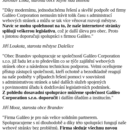
Jaroslav Liška, starosta obce Rtyně nad Bílinou
"Díky modernímu, jednoduchému řešení a skvělé podpoře od firmy
Galileo Corporation nemusím trávit tolik času s administrací
webových stránek a můžu se tak více věnovat rozvoji městyse.
Navíc se mohu spolehnout na to, že naše internetové stránky
splňují veškerou legislativu
, což je další úleva pro obec. Proto
s jistotou doporučuji spolupráci s firmou Galileo."
Jiří Loukota, starosta městyse Dalešice
"Obec Brandov spolupracuje se společností Galileo Corporation
s.r.o. již řadu let a to především co se týče zajištění webových
stránek obce a následnou technickou podporou. Velmi oceňujeme
přístup zástupců společnosti, kteří ochotně a bezodkladně reagují
na naše podněty v případech řešení pomoci v souvislosti
s administrativou stránek a také dalších služeb spojených
s povinnostmi úřadu k dodržování legislativních podmínek.
Z pohledu dosavadní spolupráce můžeme společnost Galileo
Corporation s.r.o. doporučit
i dalším úřadům a institucím."
Jiří Mooz, starosta obce Brandov
"Firma Galileo je pro nás velice solidním partnerem.
Spolupracujeme s ní dlouhodobě a díky této spolupráci fungují naše
webové stránky bez problémů.
Firma sleduje všechnu novou