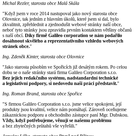
Michal Rezler, starosta obce Malá Skála
"Když jsem v roce 2014 nastupoval jako nový starosta obce
Olovnice, tak jedním z hlavním úkolů, které jsem si dal, bylo
zkvalitnit, zpřehlednit a zjednodušit webové stránky naší obce,
neboť tyto stránky jsou zpravidla prvním kontaktem většiny občanů
s naší obcí.
Díky firmě Galileo corporation se nám podařilo
dosáhnout skvělého a reprezentativního vzhledu webových
stránek obce.
"
Ing. Zdeněk Kinter, starosta obce Olovnice
"Jako starosta působím ve Spořicích již desátým rokem. Po celou
dobu se o naše stránky stará firma Galileo Corporation s.r.o.
Bez jejich redakčního systému, nadstandardní technické
a legislativní podpory, si nedovedu naši práci představit.
"
Ing. Roman Brand, starosta obce Spořice
"S firmou Galileo Corporation s.r.o. jsme velice spokojeni, její
produkty jsou kvalitní, velice nám pomáhají. Zároveň oceňujeme
zákaznickou podporu a obchodního zástupce paní Mgr. Dubskou.
Vždy, když potřebujeme, věnují se našemu problému
a bez zbytečných průtahů vše vyřešili."