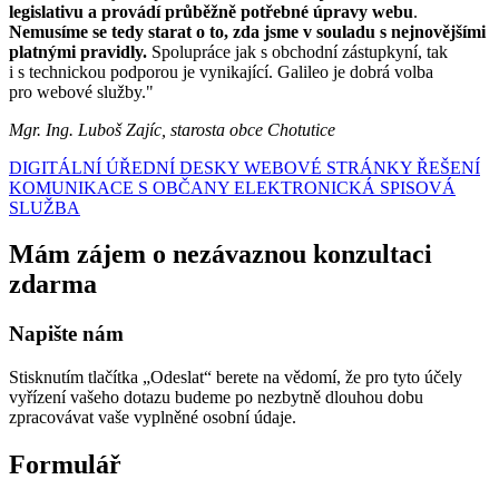
legislativu a provádí průběžně potřebné úpravy webu
.
Nemusíme se tedy starat o to, zda jsme v souladu s nejnovějšími
platnými pravidly.
Spolupráce jak s obchodní zástupkyní, tak
i s technickou podporou je vynikající. Galileo je dobrá volba
pro webové služby."
Mgr. Ing. Luboš Zajíc, starosta obce Chotutice
DIGITÁLNÍ ÚŘEDNÍ DESKY
WEBOVÉ STRÁNKY
ŘEŠENÍ
KOMUNIKACE S OBČANY
ELEKTRONICKÁ SPISOVÁ
SLUŽBA
Mám zájem o nezávaznou konzultaci
zdarma
Napište nám
Stisknutím tlačítka „Odeslat“ berete na vědomí, že pro tyto účely
vyřízení vašeho dotazu budeme po nezbytně dlouhou dobu
zpracovávat vaše vyplněné osobní údaje.
Formulář