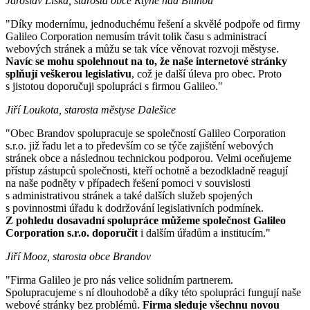
Jaroslav Liška, starosta obce Rtyně nad Bílinou
"Díky modernímu, jednoduchému řešení a skvělé podpoře od firmy
Galileo Corporation nemusím trávit tolik času s administrací
webových stránek a můžu se tak více věnovat rozvoji městyse.
Navíc se mohu spolehnout na to, že naše internetové stránky
splňují veškerou legislativu
, což je další úleva pro obec. Proto
s jistotou doporučuji spolupráci s firmou Galileo."
Jiří Loukota, starosta městyse Dalešice
"Obec Brandov spolupracuje se společností Galileo Corporation
s.r.o. již řadu let a to především co se týče zajištění webových
stránek obce a následnou technickou podporou. Velmi oceňujeme
přístup zástupců společnosti, kteří ochotně a bezodkladně reagují
na naše podněty v případech řešení pomoci v souvislosti
s administrativou stránek a také dalších služeb spojených
s povinnostmi úřadu k dodržování legislativních podmínek.
Z pohledu dosavadní spolupráce můžeme společnost Galileo
Corporation s.r.o. doporučit
i dalším úřadům a institucím."
Jiří Mooz, starosta obce Brandov
"Firma Galileo je pro nás velice solidním partnerem.
Spolupracujeme s ní dlouhodobě a díky této spolupráci fungují naše
webové stránky bez problémů.
Firma sleduje všechnu novou