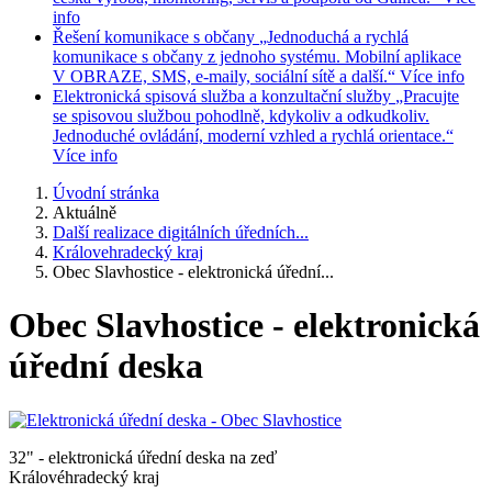
info
Řešení komunikace s občany
„Jednoduchá a rychlá
komunikace s občany z jednoho systému. Mobilní aplikace
V OBRAZE, SMS, e-maily, sociální sítě a další.“
Více info
Elektronická spisová služba a konzultační služby
„Pracujte
se spisovou službou pohodlně, kdykoliv a odkudkoliv.
Jednoduché ovládání, moderní vzhled a rychlá orientace.“
Více info
Úvodní stránka
Aktuálně
Další realizace digitálních úředních...
Královehradecký kraj
Obec Slavhostice - elektronická úřední...
Obec Slavhostice - elektronická
úřední deska
32" - elektronická úřední deska na zeď
Královéhradecký kraj