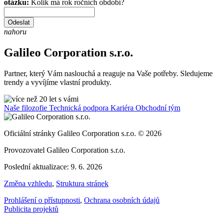
otázku:
Kolik má rok ročních období?
Odeslat
nahoru
Galileo Corporation s.r.o.
Partner, který Vám naslouchá a reaguje na Vaše potřeby. Sledujeme
trendy a vyvíjíme vlastní produkty.
Naše filozofie
Technická podpora
Kariéra
Obchodní tým
Oficiální stránky Galileo Corporation s.r.o. © 2026
Provozovatel Galileo Corporation s.r.o.
Poslední aktualizace: 9. 6. 2026
Změna vzhledu
,
Struktura stránek
Prohlášení o přístupnosti
,
Ochrana osobních údajů
Publicita projektů