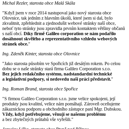
Michal Rezler, starosta obce Malá Skála
"Když jsem v roce 2014 nastupoval jako nový starosta obce
Olovnice, tak jedním z hlavním úkolů, které jsem si dal, bylo
zkvalitnit, zpřehlednit a zjednodušit webové stránky naší obce,
neboť tyto stránky jsou zpravidla prvním kontaktem většiny občanů
s naší obcí.
Díky firmě Galileo corporation se nám podařilo
dosáhnout skvělého a reprezentativního vzhledu webových
stránek obce.
"
Ing. Zdeněk Kinter, starosta obce Olovnice
"Jako starosta působím ve Spořicích již desátým rokem. Po celou
dobu se o naše stránky stará firma Galileo Corporation s.r.o.
Bez jejich redakčního systému, nadstandardní technické
a legislativní podpory, si nedovedu naši práci představit.
"
Ing. Roman Brand, starosta obce Spořice
"S firmou Galileo Corporation s.r.o. jsme velice spokojeni, její
produkty jsou kvalitní, velice nám pomáhají. Zároveň oceňujeme
zákaznickou podporu a obchodního zástupce paní Mgr. Dubskou.
Vždy, když potřebujeme, věnují se našemu problému
a bez zbytečných průtahů vše vyřešili."