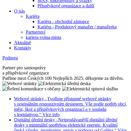
MAS, mikroregiony a svazky
Příspěvkové organizace a další
O nás
Kariéra
Kariéra - obchodní zástupce
Kariéra - Produktový manažer / manažerka
Partnerství
kariera-volna-mista
Aktuálně
Kontakty
Podpora
Partner pro samosprávy
a příspěvkové organizace
Patříme mezi Českých 100 Nejlepších 2025, děkujeme za důvěru.
Webové stránky
„Tvoříme přístupné webové stránky
s originálním responzivním designem. Vše podle potřeb obcí,
měst, škol a příspěvkových organizací a v souladu
s legislativou.“
Více info
Digitální úřední desky
„Nejprodávanější digitální úřední
desky s minimální spotřebou elektrické energie. Kvalitní
česká výroba, monitoring, servis a podpora od Galilea.“
Více