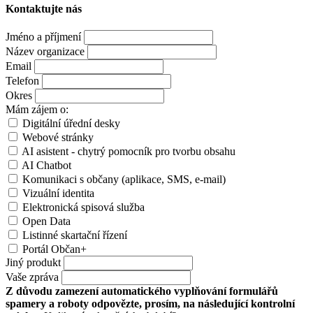
Kontaktujte nás
Jméno a příjmení
Název organizace
Email
Telefon
Okres
Mám zájem o:
Digitální úřední desky
Webové stránky
AI asistent - chytrý pomocník pro tvorbu obsahu
AI Chatbot
Komunikaci s občany (aplikace, SMS, e-mail)
Vizuální identita
Elektronická spisová služba
Open Data
Listinné skartační řízení
Portál Občan+
Jiný produkt
Vaše zpráva
Z důvodu zamezení automatického vyplňování formulářů
spamery a roboty odpovězte, prosím, na následující kontrolní