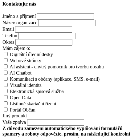
Kontaktujte nás
Jméno a příjmení
Název organizace
Email
Telefon
Okres
Mám zájem o:
Digitální úřední desky
Webové stránky
AI asistent - chytrý pomocník pro tvorbu obsahu
AI Chatbot
Komunikaci s občany (aplikace, SMS, e-mail)
Vizuální identita
Elektronická spisová služba
Open Data
Listinné skartační řízení
Portál Občan+
Jiný produkt
Vaše zpráva
Z důvodu zamezení automatického vyplňování formulářů
spamery a roboty odpovězte, prosím, na následující kontrolní