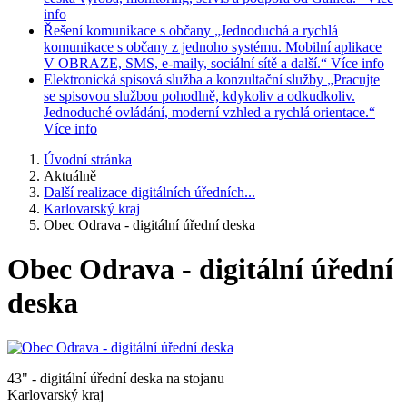
info
Řešení komunikace s občany
„Jednoduchá a rychlá
komunikace s občany z jednoho systému. Mobilní aplikace
V OBRAZE, SMS, e-maily, sociální sítě a další.“
Více info
Elektronická spisová služba a konzultační služby
„Pracujte
se spisovou službou pohodlně, kdykoliv a odkudkoliv.
Jednoduché ovládání, moderní vzhled a rychlá orientace.“
Více info
Úvodní stránka
Aktuálně
Další realizace digitálních úředních...
Karlovarský kraj
Obec Odrava - digitální úřední deska
Obec Odrava - digitální úřední
deska
43" - digitální úřední deska na stojanu
Karlovarský kraj