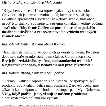
Michal Rezler, starosta obce Malá Skála
"Když jsem v roce 2014 nastupoval jako nový starosta obce
Olovnice, tak jedním z hlavním úkolů, které jsem si dal, bylo
zkvalitnit, zpřehlednit a zjednodušit webové stránky naší obce,
neboť tyto stránky jsou zpravidla prvním kontaktem většiny občanů
s naší obcí.
Díky firmě Galileo corporation se nám podařilo
dosáhnout skvělého a reprezentativního vzhledu webových
stránek obce.
"
Ing. Zdeněk Kinter, starosta obce Olovnice
"Jako starosta působím ve Spořicích již desátým rokem. Po celou
dobu se o naše stránky stará firma Galileo Corporation s.r.o.
Bez jejich redakčního systému, nadstandardní technické
a legislativní podpory, si nedovedu naši práci představit.
"
Ing. Roman Brand, starosta obce Spořice
"S firmou Galileo Corporation s.r.o. jsme velice spokojeni, její
produkty jsou kvalitní, velice nám pomáhají. Zároveň oceňujeme
zákaznickou podporu a obchodního zástupce paní Mgr. Dubskou.
Vždy, když potřebujeme, věnují se našemu problému
a bez zbytečných průtahů vše vyřešili."