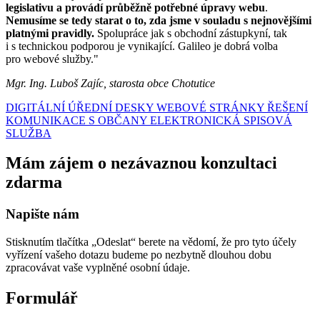
legislativu a provádí průběžně potřebné úpravy webu
.
Nemusíme se tedy starat o to, zda jsme v souladu s nejnovějšími
platnými pravidly.
Spolupráce jak s obchodní zástupkyní, tak
i s technickou podporou je vynikající. Galileo je dobrá volba
pro webové služby."
Mgr. Ing. Luboš Zajíc, starosta obce Chotutice
DIGITÁLNÍ ÚŘEDNÍ DESKY
WEBOVÉ STRÁNKY
ŘEŠENÍ
KOMUNIKACE S OBČANY
ELEKTRONICKÁ SPISOVÁ
SLUŽBA
Mám zájem o nezávaznou konzultaci
zdarma
Napište nám
Stisknutím tlačítka „Odeslat“ berete na vědomí, že pro tyto účely
vyřízení vašeho dotazu budeme po nezbytně dlouhou dobu
zpracovávat vaše vyplněné osobní údaje.
Formulář