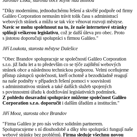
Jaroslav Liška, starosta obce Rtyně nad Bílinou
"Díky modernímu, jednoduchému řešení a skvělé podpoře od firmy
Galileo Corporation nemusím trávit tolik času s administrací
webových stránek a můžu se tak více věnovat rozvoji městyse.
Navíc se mohu spolehnout na to, že naše internetové stránky
splňují veškerou legislativu
, což je další úleva pro obec. Proto
s jistotou doporučuji spolupráci s firmou Galileo."
Jiří Loukota, starosta městyse Dalešice
"Obec Brandov spolupracuje se společností Galileo Corporation
s.r.o. již řadu let a to především co se týče zajištění webových
stránek obce a následnou technickou podporou. Velmi oceňujeme
přístup zástupců společnosti, kteří ochotně a bezodkladně reagují
na naše podněty v případech řešení pomoci v souvislosti
s administrativou stránek a také dalších služeb spojených
s povinnostmi úřadu k dodržování legislativních podmínek.
Z pohledu dosavadní spolupráce můžeme společnost Galileo
Corporation s.r.o. doporučit
i dalším úřadům a institucím."
Jiří Mooz, starosta obce Brandov
"Firma Galileo je pro nás velice solidním partnerem.
Spolupracujeme s ní dlouhodobě a díky této spolupráci fungují naše
webové stránky bez problémů.
Firma sleduje všechnu novou