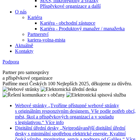
MAS, mikroregiony a svazky
Příspěvkové organizace a další
O nás
Kariéra
Kariéra - obchodní zástupce
Kariéra - Produktový manažer / manažerka
Partnerství
kariera-volna-mista
Aktuálně
Kontakty
Podpora
Partner pro samosprávy
a příspěvkové organizace
Patříme mezi Českých 100 Nejlepších 2025, děkujeme za důvěru.
Webové stránky
„Tvoříme přístupné webové stránky
s originálním responzivním designem. Vše podle potřeb obcí,
měst, škol a příspěvkových organizací a v souladu
s legislativou.“
Více info
Digitální úřední desky
„Nejprodávanější digitální úřední
desky s minimální spotřebou elektrické energie. Kvalitní
česká výroba, monitoring, servis a podpora od Galilea.“
Více