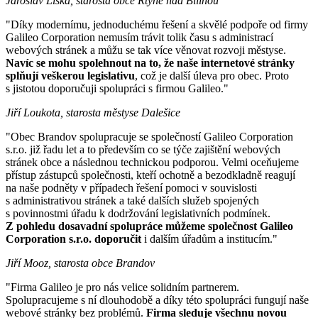
Jaroslav Liška, starosta obce Rtyně nad Bílinou
"Díky modernímu, jednoduchému řešení a skvělé podpoře od firmy
Galileo Corporation nemusím trávit tolik času s administrací
webových stránek a můžu se tak více věnovat rozvoji městyse.
Navíc se mohu spolehnout na to, že naše internetové stránky
splňují veškerou legislativu
, což je další úleva pro obec. Proto
s jistotou doporučuji spolupráci s firmou Galileo."
Jiří Loukota, starosta městyse Dalešice
"Obec Brandov spolupracuje se společností Galileo Corporation
s.r.o. již řadu let a to především co se týče zajištění webových
stránek obce a následnou technickou podporou. Velmi oceňujeme
přístup zástupců společnosti, kteří ochotně a bezodkladně reagují
na naše podněty v případech řešení pomoci v souvislosti
s administrativou stránek a také dalších služeb spojených
s povinnostmi úřadu k dodržování legislativních podmínek.
Z pohledu dosavadní spolupráce můžeme společnost Galileo
Corporation s.r.o. doporučit
i dalším úřadům a institucím."
Jiří Mooz, starosta obce Brandov
"Firma Galileo je pro nás velice solidním partnerem.
Spolupracujeme s ní dlouhodobě a díky této spolupráci fungují naše
webové stránky bez problémů.
Firma sleduje všechnu novou