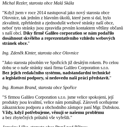
Michal Rezler, starosta obce Malá Skála
"Když jsem v roce 2014 nastupoval jako nový starosta obce
Olovnice, tak jedním z hlavním úkolů, které jsem si dal, bylo
zkvalitnit, zpřehlednit a zjednodušit webové stránky naší obce,
neboť tyto stránky jsou zpravidla prvním kontaktem většiny občanů
s naší obcí.
Díky firmě Galileo corporation se nám podařilo
dosáhnout skvělého a reprezentativního vzhledu webových
stránek obce.
"
Ing. Zdeněk Kinter, starosta obce Olovnice
"Jako starosta působím ve Spořicích již desátým rokem. Po celou
dobu se o naše stránky stará firma Galileo Corporation s.r.o.
Bez jejich redakčního systému, nadstandardní technické
a legislativní podpory, si nedovedu naši práci představit.
"
Ing. Roman Brand, starosta obce Spořice
"S firmou Galileo Corporation s.r.o. jsme velice spokojeni, její
produkty jsou kvalitní, velice nám pomáhají. Zároveň oceňujeme
zákaznickou podporu a obchodního zástupce paní Mgr. Dubskou.
Vždy, když potřebujeme, věnují se našemu problému
a bez zbytečných průtahů vše vyřešili."