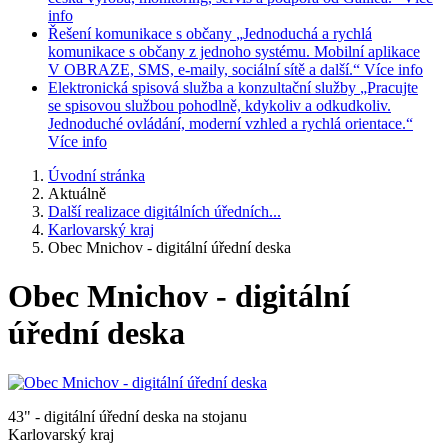
info
Řešení komunikace s občany
„Jednoduchá a rychlá
komunikace s občany z jednoho systému. Mobilní aplikace
V OBRAZE, SMS, e-maily, sociální sítě a další.“
Více info
Elektronická spisová služba a konzultační služby
„Pracujte
se spisovou službou pohodlně, kdykoliv a odkudkoliv.
Jednoduché ovládání, moderní vzhled a rychlá orientace.“
Více info
Úvodní stránka
Aktuálně
Další realizace digitálních úředních...
Karlovarský kraj
Obec Mnichov - digitální úřední deska
Obec Mnichov - digitální
úřední deska
43" - digitální úřední deska na stojanu
Karlovarský kraj