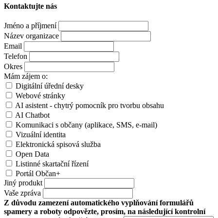
Kontaktujte nás
Jméno a příjmení
Název organizace
Email
Telefon
Okres
Mám zájem o:
Digitální úřední desky
Webové stránky
AI asistent - chytrý pomocník pro tvorbu obsahu
AI Chatbot
Komunikaci s občany (aplikace, SMS, e-mail)
Vizuální identita
Elektronická spisová služba
Open Data
Listinné skartační řízení
Portál Občan+
Jiný produkt
Vaše zpráva
Z důvodu zamezení automatického vyplňování formulářů
spamery a roboty odpovězte, prosím, na následující kontrolní