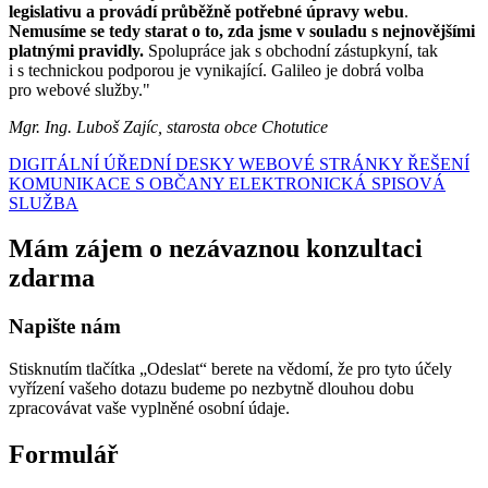
legislativu a provádí průběžně potřebné úpravy webu
.
Nemusíme se tedy starat o to, zda jsme v souladu s nejnovějšími
platnými pravidly.
Spolupráce jak s obchodní zástupkyní, tak
i s technickou podporou je vynikající. Galileo je dobrá volba
pro webové služby."
Mgr. Ing. Luboš Zajíc, starosta obce Chotutice
DIGITÁLNÍ ÚŘEDNÍ DESKY
WEBOVÉ STRÁNKY
ŘEŠENÍ
KOMUNIKACE S OBČANY
ELEKTRONICKÁ SPISOVÁ
SLUŽBA
Mám zájem o nezávaznou konzultaci
zdarma
Napište nám
Stisknutím tlačítka „Odeslat“ berete na vědomí, že pro tyto účely
vyřízení vašeho dotazu budeme po nezbytně dlouhou dobu
zpracovávat vaše vyplněné osobní údaje.
Formulář