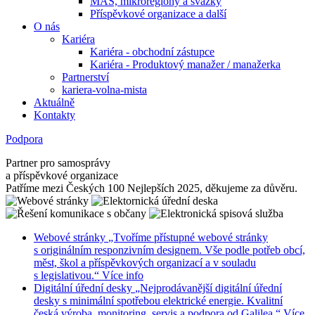
MAS, mikroregiony a svazky
Příspěvkové organizace a další
O nás
Kariéra
Kariéra - obchodní zástupce
Kariéra - Produktový manažer / manažerka
Partnerství
kariera-volna-mista
Aktuálně
Kontakty
Podpora
Partner pro samosprávy
a příspěvkové organizace
Patříme mezi Českých 100 Nejlepších 2025, děkujeme za důvěru.
Webové stránky
„Tvoříme přístupné webové stránky
s originálním responzivním designem. Vše podle potřeb obcí,
měst, škol a příspěvkových organizací a v souladu
s legislativou.“
Více info
Digitální úřední desky
„Nejprodávanější digitální úřední
desky s minimální spotřebou elektrické energie. Kvalitní
česká výroba, monitoring, servis a podpora od Galilea.“
Více