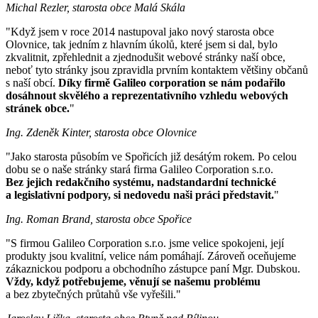
Michal Rezler, starosta obce Malá Skála
"Když jsem v roce 2014 nastupoval jako nový starosta obce
Olovnice, tak jedním z hlavním úkolů, které jsem si dal, bylo
zkvalitnit, zpřehlednit a zjednodušit webové stránky naší obce,
neboť tyto stránky jsou zpravidla prvním kontaktem většiny občanů
s naší obcí.
Díky firmě Galileo corporation se nám podařilo
dosáhnout skvělého a reprezentativního vzhledu webových
stránek obce.
"
Ing. Zdeněk Kinter, starosta obce Olovnice
"Jako starosta působím ve Spořicích již desátým rokem. Po celou
dobu se o naše stránky stará firma Galileo Corporation s.r.o.
Bez jejich redakčního systému, nadstandardní technické
a legislativní podpory, si nedovedu naši práci představit.
"
Ing. Roman Brand, starosta obce Spořice
"S firmou Galileo Corporation s.r.o. jsme velice spokojeni, její
produkty jsou kvalitní, velice nám pomáhají. Zároveň oceňujeme
zákaznickou podporu a obchodního zástupce paní Mgr. Dubskou.
Vždy, když potřebujeme, věnují se našemu problému
a bez zbytečných průtahů vše vyřešili."