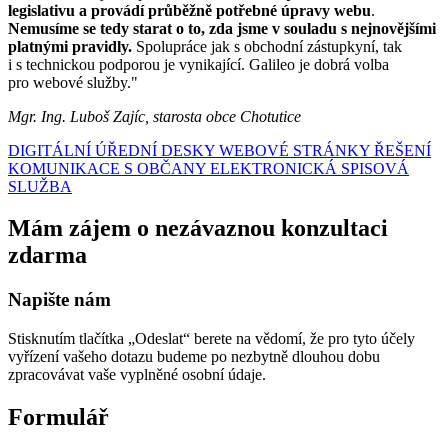
legislativu a provádí průběžně potřebné úpravy webu
.
Nemusíme se tedy starat o to, zda jsme v souladu s nejnovějšími
platnými pravidly.
Spolupráce jak s obchodní zástupkyní, tak
i s technickou podporou je vynikající. Galileo je dobrá volba
pro webové služby."
Mgr. Ing. Luboš Zajíc, starosta obce Chotutice
DIGITÁLNÍ ÚŘEDNÍ DESKY
WEBOVÉ STRÁNKY
ŘEŠENÍ
KOMUNIKACE S OBČANY
ELEKTRONICKÁ SPISOVÁ
SLUŽBA
Mám zájem o nezávaznou konzultaci
zdarma
Napište nám
Stisknutím tlačítka „Odeslat“ berete na vědomí, že pro tyto účely
vyřízení vašeho dotazu budeme po nezbytně dlouhou dobu
zpracovávat vaše vyplněné osobní údaje.
Formulář