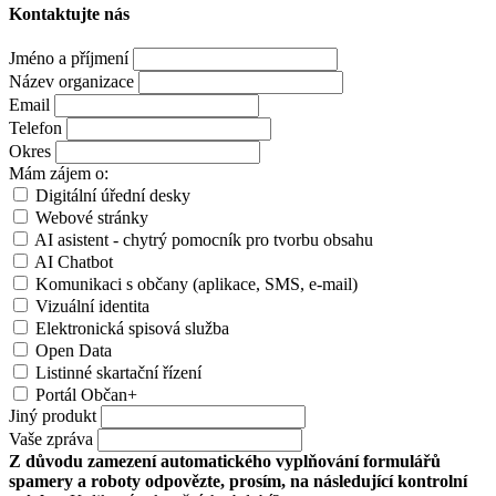
Kontaktujte nás
Jméno a příjmení
Název organizace
Email
Telefon
Okres
Mám zájem o:
Digitální úřední desky
Webové stránky
AI asistent - chytrý pomocník pro tvorbu obsahu
AI Chatbot
Komunikaci s občany (aplikace, SMS, e-mail)
Vizuální identita
Elektronická spisová služba
Open Data
Listinné skartační řízení
Portál Občan+
Jiný produkt
Vaše zpráva
Z důvodu zamezení automatického vyplňování formulářů
spamery a roboty odpovězte, prosím, na následující kontrolní