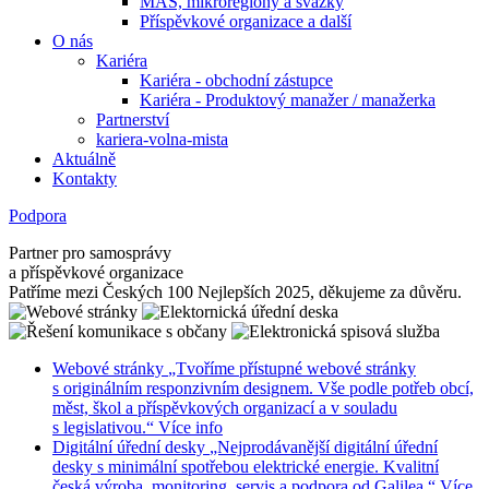
MAS, mikroregiony a svazky
Příspěvkové organizace a další
O nás
Kariéra
Kariéra - obchodní zástupce
Kariéra - Produktový manažer / manažerka
Partnerství
kariera-volna-mista
Aktuálně
Kontakty
Podpora
Partner pro samosprávy
a příspěvkové organizace
Patříme mezi Českých 100 Nejlepších 2025, děkujeme za důvěru.
Webové stránky
„Tvoříme přístupné webové stránky
s originálním responzivním designem. Vše podle potřeb obcí,
měst, škol a příspěvkových organizací a v souladu
s legislativou.“
Více info
Digitální úřední desky
„Nejprodávanější digitální úřední
desky s minimální spotřebou elektrické energie. Kvalitní
česká výroba, monitoring, servis a podpora od Galilea.“
Více