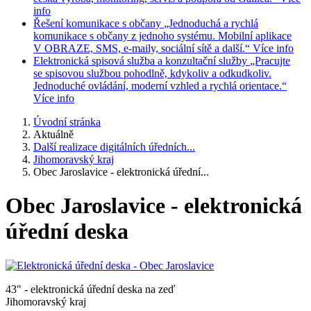
info
Řešení komunikace s občany
„Jednoduchá a rychlá
komunikace s občany z jednoho systému. Mobilní aplikace
V OBRAZE, SMS, e-maily, sociální sítě a další.“
Více info
Elektronická spisová služba a konzultační služby
„Pracujte
se spisovou službou pohodlně, kdykoliv a odkudkoliv.
Jednoduché ovládání, moderní vzhled a rychlá orientace.“
Více info
Úvodní stránka
Aktuálně
Další realizace digitálních úředních...
Jihomoravský kraj
Obec Jaroslavice - elektronická úřední...
Obec Jaroslavice - elektronická
úřední deska
43" - elektronická úřední deska na zeď
Jihomoravský kraj