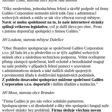
Jaroslav Liška, starosta obce Rtyně nad Bílinou
"Díky modernímu, jednoduchému řešení a skvělé podpoře od firmy
Galileo Corporation nemusím trávit tolik času s administrací
webových stránek a můžu se tak více věnovat rozvoji městyse.
Navíc se mohu spolehnout na to, že naše internetové stránky
splňují veškerou legislativu
, což je další úleva pro obec. Proto
s jistotou doporučuji spolupráci s firmou Galileo."
Jiří Loukota, starosta městyse Dalešice
"Obec Brandov spolupracuje se společností Galileo Corporation
s.r.o. již řadu let a to především co se týče zajištění webových
stránek obce a následnou technickou podporou. Velmi oceňujeme
přístup zástupců společnosti, kteří ochotně a bezodkladně reagují
na naše podněty v případech řešení pomoci v souvislosti
s administrativou stránek a také dalších služeb spojených
s povinnostmi úřadu k dodržování legislativních podmínek.
Z pohledu dosavadní spolupráce můžeme společnost Galileo
Corporation s.r.o. doporučit
i dalším úřadům a institucím."
Jiří Mooz, starosta obce Brandov
"Firma Galileo je pro nás velice solidním partnerem.
Spolupracujeme s ní dlouhodobě a díky této spolupráci fungují naše
webové stránky bez problémů.
Firma sleduje všechnu novou