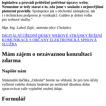
legislativu a provádí průběžně potřebné úpravy webu
.
Nemusíme se tedy starat o to, zda jsme v souladu s nejnovějšími
platnými pravidly.
Spolupráce jak s obchodní zástupkyní, tak
i s technickou podporou je vynikající. Galileo je dobrá volba
pro webové služby."
Mgr. Ing. Luboš Zajíc, starosta obce Chotutice
DIGITÁLNÍ ÚŘEDNÍ DESKY
WEBOVÉ STRÁNKY
ŘEŠENÍ
KOMUNIKACE S OBČANY
ELEKTRONICKÁ SPISOVÁ
SLUŽBA
Mám zájem o nezávaznou konzultaci
zdarma
Napište nám
Stisknutím tlačítka „Odeslat“ berete na vědomí, že pro tyto účely
vyřízení vašeho dotazu budeme po nezbytně dlouhou dobu
zpracovávat vaše vyplněné osobní údaje.
Formulář