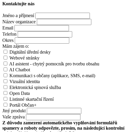
Kontaktujte nás
Jméno a příjmení
Název organizace
Email
Telefon
Okres
Mám zájem o:
Digitální úřední desky
Webové stránky
AI asistent - chytrý pomocník pro tvorbu obsahu
AI Chatbot
Komunikaci s občany (aplikace, SMS, e-mail)
Vizuální identita
Elektronická spisová služba
Open Data
Listinné skartační řízení
Portál Občan+
Jiný produkt
Vaše zpráva
Z důvodu zamezení automatického vyplňování formulářů
spamery a roboty odpovězte, prosím, na následující kontrolní