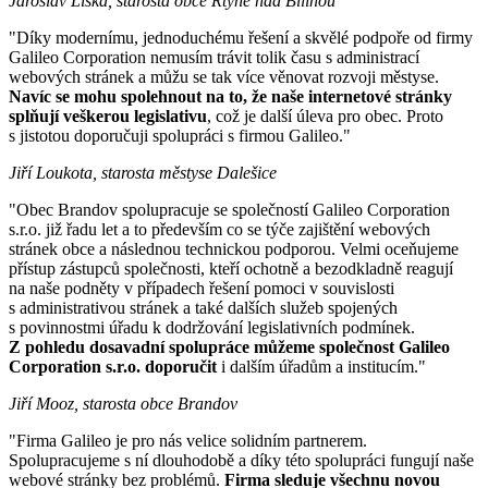
Jaroslav Liška, starosta obce Rtyně nad Bílinou
"Díky modernímu, jednoduchému řešení a skvělé podpoře od firmy
Galileo Corporation nemusím trávit tolik času s administrací
webových stránek a můžu se tak více věnovat rozvoji městyse.
Navíc se mohu spolehnout na to, že naše internetové stránky
splňují veškerou legislativu
, což je další úleva pro obec. Proto
s jistotou doporučuji spolupráci s firmou Galileo."
Jiří Loukota, starosta městyse Dalešice
"Obec Brandov spolupracuje se společností Galileo Corporation
s.r.o. již řadu let a to především co se týče zajištění webových
stránek obce a následnou technickou podporou. Velmi oceňujeme
přístup zástupců společnosti, kteří ochotně a bezodkladně reagují
na naše podněty v případech řešení pomoci v souvislosti
s administrativou stránek a také dalších služeb spojených
s povinnostmi úřadu k dodržování legislativních podmínek.
Z pohledu dosavadní spolupráce můžeme společnost Galileo
Corporation s.r.o. doporučit
i dalším úřadům a institucím."
Jiří Mooz, starosta obce Brandov
"Firma Galileo je pro nás velice solidním partnerem.
Spolupracujeme s ní dlouhodobě a díky této spolupráci fungují naše
webové stránky bez problémů.
Firma sleduje všechnu novou