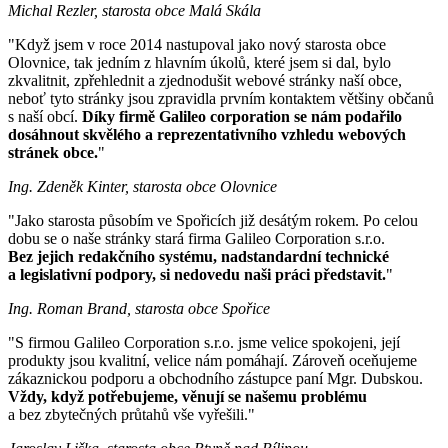
Michal Rezler, starosta obce Malá Skála
"Když jsem v roce 2014 nastupoval jako nový starosta obce
Olovnice, tak jedním z hlavním úkolů, které jsem si dal, bylo
zkvalitnit, zpřehlednit a zjednodušit webové stránky naší obce,
neboť tyto stránky jsou zpravidla prvním kontaktem většiny občanů
s naší obcí.
Díky firmě Galileo corporation se nám podařilo
dosáhnout skvělého a reprezentativního vzhledu webových
stránek obce.
"
Ing. Zdeněk Kinter, starosta obce Olovnice
"Jako starosta působím ve Spořicích již desátým rokem. Po celou
dobu se o naše stránky stará firma Galileo Corporation s.r.o.
Bez jejich redakčního systému, nadstandardní technické
a legislativní podpory, si nedovedu naši práci představit.
"
Ing. Roman Brand, starosta obce Spořice
"S firmou Galileo Corporation s.r.o. jsme velice spokojeni, její
produkty jsou kvalitní, velice nám pomáhají. Zároveň oceňujeme
zákaznickou podporu a obchodního zástupce paní Mgr. Dubskou.
Vždy, když potřebujeme, věnují se našemu problému
a bez zbytečných průtahů vše vyřešili."