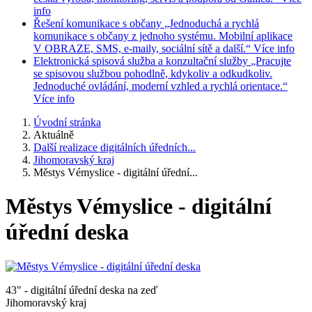
info
Řešení komunikace s občany
„Jednoduchá a rychlá
komunikace s občany z jednoho systému. Mobilní aplikace
V OBRAZE, SMS, e-maily, sociální sítě a další.“
Více info
Elektronická spisová služba a konzultační služby
„Pracujte
se spisovou službou pohodlně, kdykoliv a odkudkoliv.
Jednoduché ovládání, moderní vzhled a rychlá orientace.“
Více info
Úvodní stránka
Aktuálně
Další realizace digitálních úředních...
Jihomoravský kraj
Městys Vémyslice - digitální úřední...
Městys Vémyslice - digitální
úřední deska
43" - digitální úřední deska na zeď
Jihomoravský kraj