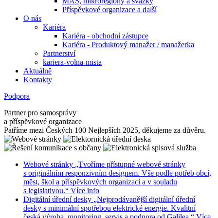
MAS, mikroregiony a svazky
Příspěvkové organizace a další
O nás
Kariéra
Kariéra - obchodní zástupce
Kariéra - Produktový manažer / manažerka
Partnerství
kariera-volna-mista
Aktuálně
Kontakty
Podpora
Partner pro samosprávy
a příspěvkové organizace
Patříme mezi Českých 100 Nejlepších 2025, děkujeme za důvěru.
Webové stránky
„Tvoříme přístupné webové stránky
s originálním responzivním designem. Vše podle potřeb obcí,
měst, škol a příspěvkových organizací a v souladu
s legislativou.“
Více info
Digitální úřední desky
„Nejprodávanější digitální úřední
desky s minimální spotřebou elektrické energie. Kvalitní
česká výroba, monitoring, servis a podpora od Galilea.“
Více