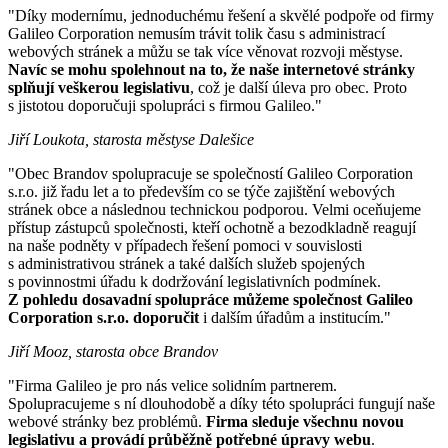
"Díky modernímu, jednoduchému řešení a skvělé podpoře od firmy
Galileo Corporation nemusím trávit tolik času s administrací
webových stránek a můžu se tak více věnovat rozvoji městyse.
Navíc se mohu spolehnout na to, že naše internetové stránky
splňují veškerou legislativu
, což je další úleva pro obec. Proto
s jistotou doporučuji spolupráci s firmou Galileo."
Jiří Loukota, starosta městyse Dalešice
"Obec Brandov spolupracuje se společností Galileo Corporation
s.r.o. již řadu let a to především co se týče zajištění webových
stránek obce a následnou technickou podporou. Velmi oceňujeme
přístup zástupců společnosti, kteří ochotně a bezodkladně reagují
na naše podněty v případech řešení pomoci v souvislosti
s administrativou stránek a také dalších služeb spojených
s povinnostmi úřadu k dodržování legislativních podmínek.
Z pohledu dosavadní spolupráce můžeme společnost Galileo
Corporation s.r.o. doporučit
i dalším úřadům a institucím."
Jiří Mooz, starosta obce Brandov
"Firma Galileo je pro nás velice solidním partnerem.
Spolupracujeme s ní dlouhodobě a díky této spolupráci fungují naše
webové stránky bez problémů.
Firma sleduje všechnu novou
legislativu a provádí průběžně potřebné úpravy webu
.