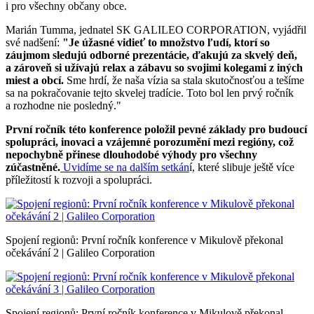
i pro všechny občany obce.
Marián Tumma, jednatel SK GALILEO CORPORATION, vyjádřil
své nadšení:
"Je úžasné vidieť to množstvo ľudí, ktorí so
záujmom sledujú odborné prezentácie, ďakujú za skvelý deň,
a zároveň si užívajú relax a zábavu so svojimi kolegami z iných
miest a obcí.
Sme hrdí, že naša vízia sa stala skutočnosťou a tešíme
sa na pokračovanie tejto skvelej tradície. Toto bol len prvý ročník
a rozhodne nie posledný."
První ročník této konference položil pevné základy pro budoucí
spolupráci, inovaci a vzájemné porozumění mezi regióny, což
nepochybně přinese dlouhodobé výhody pro všechny
zúčastněné.
Uvidíme se na dalším setkán
í, které slibuje ještě více
příležitostí k rozvoji a spolupráci.
Spojení regionů: První ročník konference v Mikulově překonal
očekávání 2 | Galileo Corporation
Spojení regionů: První ročník konference v Mikulově překonal