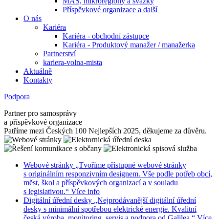
MAS, mikroregiony a svazky
Příspěvkové organizace a další
O nás
Kariéra
Kariéra - obchodní zástupce
Kariéra - Produktový manažer / manažerka
Partnerství
kariera-volna-mista
Aktuálně
Kontakty
Podpora
Partner pro samosprávy
a příspěvkové organizace
Patříme mezi Českých 100 Nejlepších 2025, děkujeme za důvěru.
Webové stránky
„Tvoříme přístupné webové stránky
s originálním responzivním designem. Vše podle potřeb obcí,
měst, škol a příspěvkových organizací a v souladu
s legislativou.“
Více info
Digitální úřední desky
„Nejprodávanější digitální úřední
desky s minimální spotřebou elektrické energie. Kvalitní
česká výroba, monitoring, servis a podpora od Galilea.“
Více