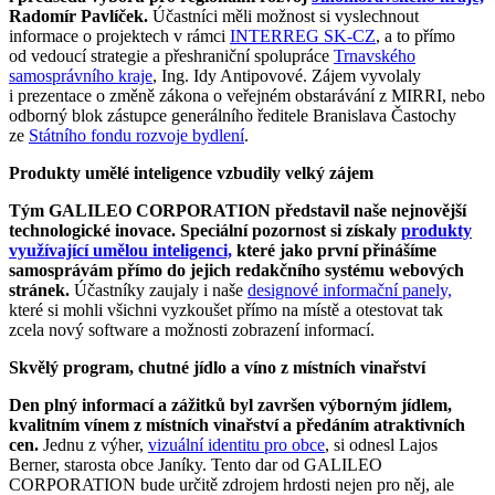
Radomír Pavlíček.
Účastníci měli možnost si vyslechnout
informace o projektech v rámci
INTERREG SK-CZ
, a to přímo
od vedoucí strategie a přeshraniční spolupráce
Trnavského
samosprávního kraje
, Ing. Idy Antipovové. Zájem vyvolaly
i prezentace o změně zákona o veřejném obstarávání z MIRRI, nebo
odborný blok zástupce generálního ředitele Branislava Častochy
ze
Státního fondu rozvoje bydlení
.
Produkty umělé inteligence vzbudily velký zájem
Tým GALILEO CORPORATION představil naše nejnovější
technologické inovace. Speciální pozornost si získaly
produkty
využívající umělou inteligenci,
které jako první přinášíme
samosprávám přímo do jejich redakčního systému webových
stránek.
Účastníky zaujaly i naše
designové informační panely,
které si mohli všichni vyzkoušet přímo na místě a otestovat tak
zcela nový software a možnosti zobrazení informací.
Skvělý program, chutné jídlo a víno z místních vinařství
Den plný informací a zážitků byl završen výborným jídlem,
kvalitním vínem z místních vinařství a předáním atraktivních
cen.
Jednu z výher,
vizuální identitu pro obce
, si odnesl Lajos
Berner, starosta obce Janíky. Tento dar od GALILEO
CORPORATION bude určitě zdrojem hrdosti nejen pro něj, ale