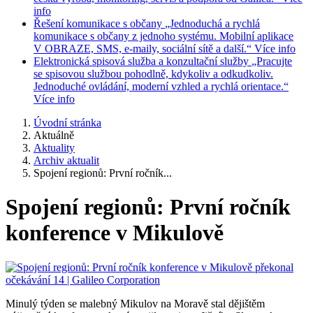
info
Řešení komunikace s občany
„Jednoduchá a rychlá
komunikace s občany z jednoho systému. Mobilní aplikace
V OBRAZE, SMS, e-maily, sociální sítě a další.“
Více info
Elektronická spisová služba a konzultační služby
„Pracujte
se spisovou službou pohodlně, kdykoliv a odkudkoliv.
Jednoduché ovládání, moderní vzhled a rychlá orientace.“
Více info
Úvodní stránka
Aktuálně
Aktuality
Archiv aktualit
Spojení regionů: První ročník...
Spojení regionů: První ročník
konference v Mikulově
Minulý týden se malebný Mikulov na Moravě stal dějištěm