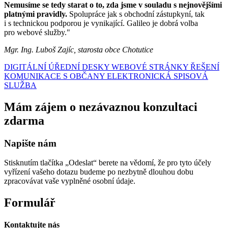
Nemusíme se tedy starat o to, zda jsme v souladu s nejnovějšími
platnými pravidly.
Spolupráce jak s obchodní zástupkyní, tak
i s technickou podporou je vynikající. Galileo je dobrá volba
pro webové služby."
Mgr. Ing. Luboš Zajíc, starosta obce Chotutice
DIGITÁLNÍ ÚŘEDNÍ DESKY
WEBOVÉ STRÁNKY
ŘEŠENÍ
KOMUNIKACE S OBČANY
ELEKTRONICKÁ SPISOVÁ
SLUŽBA
Mám zájem o nezávaznou konzultaci
zdarma
Napište nám
Stisknutím tlačítka „Odeslat“ berete na vědomí, že pro tyto účely
vyřízení vašeho dotazu budeme po nezbytně dlouhou dobu
zpracovávat vaše vyplněné osobní údaje.
Formulář
Kontaktujte nás