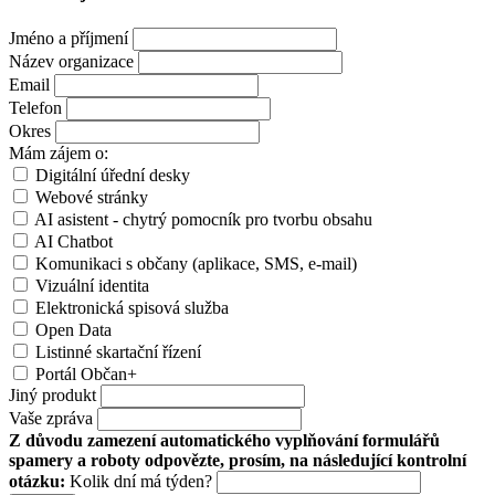
Jméno a příjmení
Název organizace
Email
Telefon
Okres
Mám zájem o:
Digitální úřední desky
Webové stránky
AI asistent - chytrý pomocník pro tvorbu obsahu
AI Chatbot
Komunikaci s občany (aplikace, SMS, e-mail)
Vizuální identita
Elektronická spisová služba
Open Data
Listinné skartační řízení
Portál Občan+
Jiný produkt
Vaše zpráva
Z důvodu zamezení automatického vyplňování formulářů
spamery a roboty odpovězte, prosím, na následující kontrolní
otázku:
Kolik dní má týden?