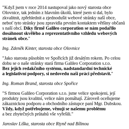
"Když jsem v roce 2014 nastupoval jako nový starosta obce
Olovnice, tak jedním z hlavním úkolů, které jsem si dal, bylo
zkvalitnit, zpřehlednit a zjednodušit webové stránky naší obce,
neboť tyto stránky jsou zpravidla prvním kontaktem většiny občanů
s naší obcí.
Díky firmě Galileo corporation se nám podařilo
dosáhnout skvělého a reprezentativního vzhledu webových
stránek obce.
"
Ing. Zdeněk Kinter, starosta obce Olovnice
"Jako starosta působím ve Spořicích již desátým rokem. Po celou
dobu se o naše stránky stará firma Galileo Corporation s.r.o.
Bez jejich redakčního systému, nadstandardní technické
a legislativní podpory, si nedovedu naši práci představit.
"
Ing. Roman Brand, starosta obce Spořice
"S firmou Galileo Corporation s.r.o. jsme velice spokojeni, její
produkty jsou kvalitní, velice nám pomáhají. Zároveň oceňujeme
zákaznickou podporu a obchodního zástupce paní Mgr. Dubskou.
Vždy, když potřebujeme, věnují se našemu problému
a bez zbytečných průtahů vše vyřešili."
Jaroslav Liška, starosta obce Rtyně nad Bílinou