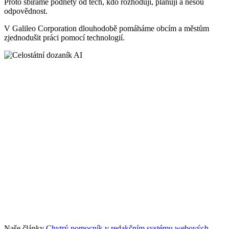
Proto sbíráme podněty od těch, kdo rozhodují, plánují a nesou
odpovědnost.
V Galileo Corporation dlouhodobě pomáháme obcím a městům
zjednodušit práci pomocí technologií.
Naše články
Chytrý pomocník v redakčním systému webových