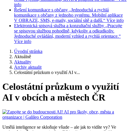
info
Řešení komunikace s občany
„Jednoduchá a rychlá
komunikace s občany z jednoho systému. Mobilní aplikace
V OBRAZE, SMS, e-maily, sociální sítě a další.“
Více info
Elektronická spisová služba a konzultační služby
„Pracujte
se spisovou službou pohodlně, kdykoliv a odkudkoliv.
Jednoduché ovládání, moderní vzhled a rychlá orientace.“
Více info
Úvodní stránka
Aktuálně
Aktuality
Archiv aktualit
Celostátní průzkum o využití AI v...
Celostátní průzkum o využití
AI v obcích a městech ČR
Umělá inteligence se skloňuje všude – ale jak to vidíte vy? Ve