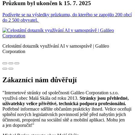
Průzkum byl ukončen k 15. 7. 2025
Podívejte se na výsledky průzkumu, do kterého se zapojilo 200 obcí
do 2 500 obyvatel.
Celostátní dotazník využívání AI v samosprávě | Galileo
Corporation
Zákazníci nám důvěřují
"Internetové stránky od společnosti Galileo Corporation s.r.o.
využívá obec Malá Skála od roku 2013.
Stránky jsou přehledné,
uživatelsky velice přívětivé, technická podpora profesionální.
Potřebné informace sdělíte občanům prakticky ihned. Velice oceňuji
splnění nových legislativních povinností ještě před nabytím jejich
účinnosti, propojení na sociální sítě a mobilní aplikaci. Mohu jen
a jen doporučit!"