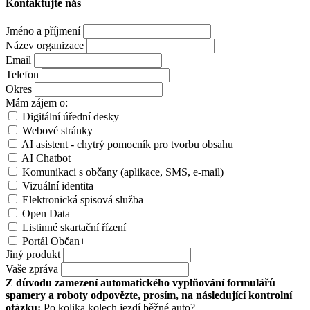
Kontaktujte nás
Jméno a příjmení
Název organizace
Email
Telefon
Okres
Mám zájem o:
Digitální úřední desky
Webové stránky
AI asistent - chytrý pomocník pro tvorbu obsahu
AI Chatbot
Komunikaci s občany (aplikace, SMS, e-mail)
Vizuální identita
Elektronická spisová služba
Open Data
Listinné skartační řízení
Portál Občan+
Jiný produkt
Vaše zpráva
Z důvodu zamezení automatického vyplňování formulářů
spamery a roboty odpovězte, prosím, na následující kontrolní
otázku:
Po kolika kolech jezdí běžné auto?