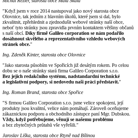
Michal Rezler, starosta obce Malá Skála
"Když jsem v roce 2014 nastupoval jako nový starosta obce
Olovnice, tak jedním z hlavním úkolů, které jsem si dal, bylo
zkvalitnit, zpřehlednit a zjednodušit webové stránky naší obce,
neboť tyto stránky jsou zpravidla prvním kontaktem většiny občanů
s naší obcí.
Díky firmě Galileo corporation se nám podařilo
dosáhnout skvělého a reprezentativního vzhledu webových
stránek obce.
"
Ing. Zdeněk Kinter, starosta obce Olovnice
"Jako starosta působím ve Spořicích již desátým rokem. Po celou
dobu se o naše stránky stará firma Galileo Corporation s.r.o.
Bez jejich redakčního systému, nadstandardní technické
a legislativní podpory, si nedovedu naši práci představit.
"
Ing. Roman Brand, starosta obce Spořice
"S firmou Galileo Corporation s.r.o. jsme velice spokojeni, její
produkty jsou kvalitní, velice nám pomáhají. Zároveň oceňujeme
zákaznickou podporu a obchodního zástupce paní Mgr. Dubskou.
Vždy, když potřebujeme, věnují se našemu problému
a bez zbytečných průtahů vše vyřešili."
Jaroslav Liška, starosta obce Rtyně nad Bílinou