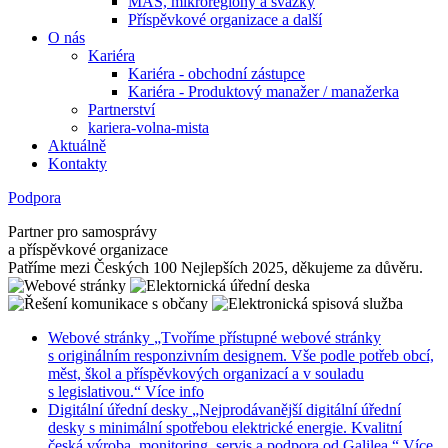
MAS, mikroregiony a svazky
Příspěvkové organizace a další
O nás
Kariéra
Kariéra - obchodní zástupce
Kariéra - Produktový manažer / manažerka
Partnerství
kariera-volna-mista
Aktuálně
Kontakty
Podpora
Partner pro samosprávy
a příspěvkové organizace
Patříme mezi Českých 100 Nejlepších 2025, děkujeme za důvěru.
Webové stránky
„Tvoříme přístupné webové stránky
s originálním responzivním designem. Vše podle potřeb obcí,
měst, škol a příspěvkových organizací a v souladu
s legislativou.“
Více info
Digitální úřední desky
„Nejprodávanější digitální úřední
desky s minimální spotřebou elektrické energie. Kvalitní
česká výroba, monitoring, servis a podpora od Galilea.“
Více