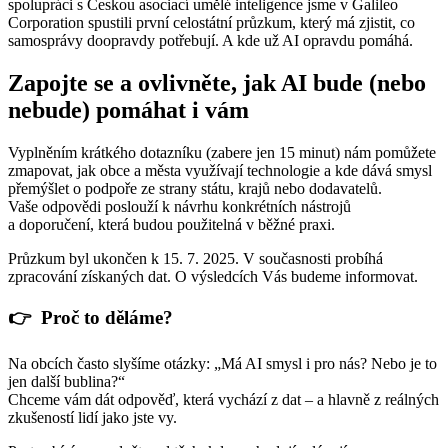
spolupráci s Českou asociací umělé inteligence jsme v Galileo
Corporation spustili první celostátní průzkum, který má zjistit, co
samosprávy doopravdy potřebují. A kde už AI opravdu pomáhá.
Zapojte se a ovlivněte, jak AI bude (nebo
nebude) pomáhat i vám
Vyplněním krátkého dotazníku (zabere jen 15 minut) nám pomůžete
zmapovat, jak obce a města využívají technologie a kde dává smysl
přemýšlet o podpoře ze strany státu, krajů nebo dodavatelů.
Vaše odpovědi poslouží k návrhu konkrétních nástrojů
a doporučení, která budou použitelná v běžné praxi.
Průzkum byl ukončen k 15. 7. 2025. V současnosti probíhá
zpracování získaných dat. O výsledcích Vás budeme informovat.
👉
Proč to děláme?
Na obcích často slyšíme otázky: „Má AI smysl i pro nás? Nebo je to
jen další bublina?“
Chceme vám dát odpověď, která vychází z dat – a hlavně z reálných
zkušeností lidí jako jste vy.