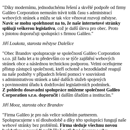
"Díky modernímu, jednoduchému řešení a skvělé podpoře od firmy
Galileo Corporation nemusím trávit tolik času s administrací
webových stránek a můžu se tak více věnovat rozvoji městyse.
Navíc se mohu spolehnout na to, že naše internetové stránky
splňují veškerou legislativu
, což je další úleva pro obec. Proto
s jistotou doporučuji spolupráci s firmou Galileo."
Jiří Loukota, starosta městyse Dalešice
"Obec Brandov spolupracuje se společností Galileo Corporation
s.r.o. již řadu let a to především co se týče zajištění webových
stránek obce a následnou technickou podporou. Velmi oceňujeme
přístup zástupců společnosti, kteří ochotně a bezodkladně reagují
na naše podněty v případech řešení pomoci v souvislosti
s administrativou stránek a také dalších služeb spojených
s povinnostmi úřadu k dodržování legislativních podmínek.
Z pohledu dosavadní spolupráce můžeme společnost Galileo
Corporation s.r.o. doporučit
i dalším úřadům a institucím."
Jiří Mooz, starosta obce Brandov
"Firma Galileo je pro nás velice solidním partnerem.
Spolupracujeme s ní dlouhodobě a díky této spolupráci fungují naše
webové stránky bez problémů.
Firma sleduje všechnu novou