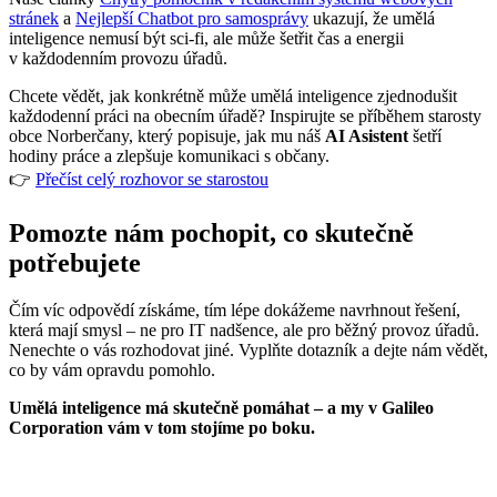
stránek
a
Nejlepší Chatbot pro samosprávy
ukazují, že umělá
inteligence nemusí být sci-fi, ale může šetřit čas a energii
v každodenním provozu úřadů.
Chcete vědět, jak konkrétně může umělá inteligence zjednodušit
každodenní práci na obecním úřadě? Inspirujte se příběhem starosty
obce Norberčany, který popisuje, jak mu náš
AI Asistent
šetří
hodiny práce a zlepšuje komunikaci s občany.
👉
Přečíst celý rozhovor se starostou
Pomozte nám pochopit, co skutečně
potřebujete
Čím víc odpovědí získáme, tím lépe dokážeme navrhnout řešení,
která mají smysl – ne pro IT nadšence, ale pro běžný provoz úřadů.
Nenechte o vás rozhodovat jiné. Vyplňte dotazník a dejte nám vědět,
co by vám opravdu pomohlo.
Umělá inteligence má skutečně pomáhat – a my v Galileo
Corporation vám v tom stojíme po boku.