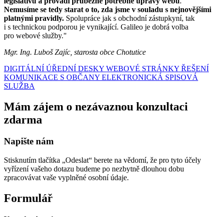
legislativu a provádí průběžně potřebné úpravy webu
.
Nemusíme se tedy starat o to, zda jsme v souladu s nejnovějšími
platnými pravidly.
Spolupráce jak s obchodní zástupkyní, tak
i s technickou podporou je vynikající. Galileo je dobrá volba
pro webové služby."
Mgr. Ing. Luboš Zajíc, starosta obce Chotutice
DIGITÁLNÍ ÚŘEDNÍ DESKY
WEBOVÉ STRÁNKY
ŘEŠENÍ
KOMUNIKACE S OBČANY
ELEKTRONICKÁ SPISOVÁ
SLUŽBA
Mám zájem o nezávaznou konzultaci
zdarma
Napište nám
Stisknutím tlačítka „Odeslat“ berete na vědomí, že pro tyto účely
vyřízení vašeho dotazu budeme po nezbytně dlouhou dobu
zpracovávat vaše vyplněné osobní údaje.
Formulář