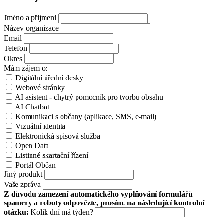
Jméno a příjmení
Název organizace
Email
Telefon
Okres
Mám zájem o:
Digitální úřední desky
Webové stránky
AI asistent - chytrý pomocník pro tvorbu obsahu
AI Chatbot
Komunikaci s občany (aplikace, SMS, e-mail)
Vizuální identita
Elektronická spisová služba
Open Data
Listinné skartační řízení
Portál Občan+
Jiný produkt
Vaše zpráva
Z důvodu zamezení automatického vyplňování formulářů
spamery a roboty odpovězte, prosím, na následující kontrolní
otázku:
Kolik dní má týden?