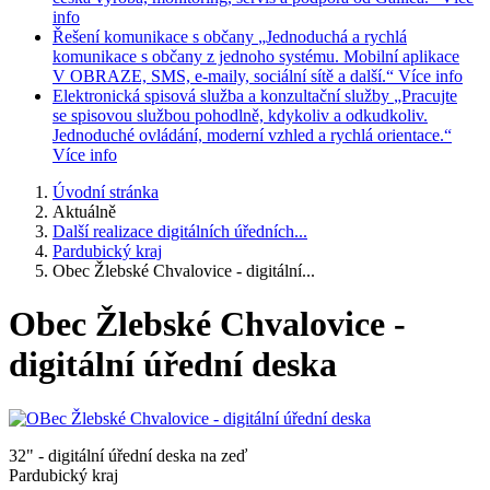
info
Řešení komunikace s občany
„Jednoduchá a rychlá
komunikace s občany z jednoho systému. Mobilní aplikace
V OBRAZE, SMS, e-maily, sociální sítě a další.“
Více info
Elektronická spisová služba a konzultační služby
„Pracujte
se spisovou službou pohodlně, kdykoliv a odkudkoliv.
Jednoduché ovládání, moderní vzhled a rychlá orientace.“
Více info
Úvodní stránka
Aktuálně
Další realizace digitálních úředních...
Pardubický kraj
Obec Žlebské Chvalovice - digitální...
Obec Žlebské Chvalovice -
digitální úřední deska
32" - digitální úřední deska na zeď
Pardubický kraj