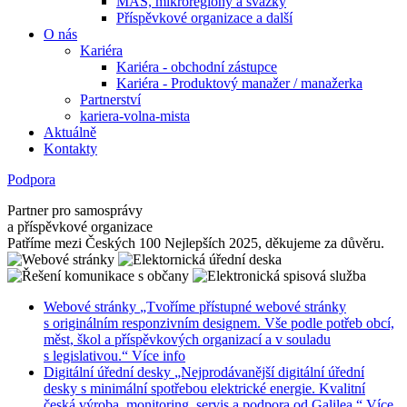
MAS, mikroregiony a svazky
Příspěvkové organizace a další
O nás
Kariéra
Kariéra - obchodní zástupce
Kariéra - Produktový manažer / manažerka
Partnerství
kariera-volna-mista
Aktuálně
Kontakty
Podpora
Partner pro samosprávy
a příspěvkové organizace
Patříme mezi Českých 100 Nejlepších 2025, děkujeme za důvěru.
Webové stránky
„Tvoříme přístupné webové stránky
s originálním responzivním designem. Vše podle potřeb obcí,
měst, škol a příspěvkových organizací a v souladu
s legislativou.“
Více info
Digitální úřední desky
„Nejprodávanější digitální úřední
desky s minimální spotřebou elektrické energie. Kvalitní
česká výroba, monitoring, servis a podpora od Galilea.“
Více