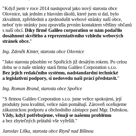
"Když jsem v roce 2014 nastupoval jako nový starosta obce
Olovnice, tak jedním z hlavním úkolů, které jsem si dal, bylo
zkvalitnit, zpřehlednit a zjednodušit webové stránky naší obce,
neboť tyto stránky jsou zpravidla prvním kontaktem většiny občanů
s naší obcí.
Díky firmě Galileo corporation se nám podařilo
dosáhnout skvělého a reprezentativního vzhledu webových
stránek obce.
"
Ing. Zdeněk Kinter, starosta obce Olovnice
"Jako starosta působím ve Spořicích již desátým rokem. Po celou
dobu se o naše stránky stará firma Galileo Corporation s.r.o.
Bez jejich redakčního systému, nadstandardní technické
a legislativní podpory, si nedovedu naši práci představit.
"
Ing. Roman Brand, starosta obce Spořice
"S firmou Galileo Corporation s.r.o. jsme velice spokojeni, její
produkty jsou kvalitní, velice nám pomáhají. Zároveň oceňujeme
zákaznickou podporu a obchodního zástupce paní Mgr. Dubskou.
Vždy, když potřebujeme, věnují se našemu problému
a bez zbytečných průtahů vše vyřešili."
Jaroslav Liška, starosta obce Rtyně nad Bílinou