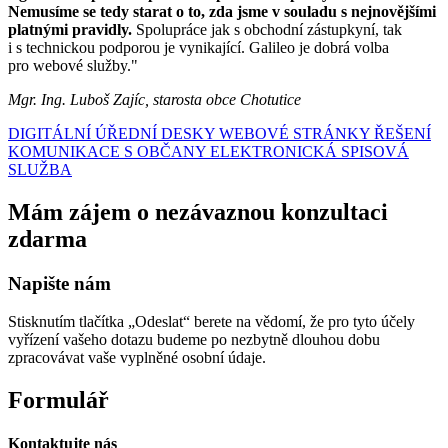
Nemusíme se tedy starat o to, zda jsme v souladu s nejnovějšími
platnými pravidly.
Spolupráce jak s obchodní zástupkyní, tak
i s technickou podporou je vynikající. Galileo je dobrá volba
pro webové služby."
Mgr. Ing. Luboš Zajíc, starosta obce Chotutice
DIGITÁLNÍ ÚŘEDNÍ DESKY
WEBOVÉ STRÁNKY
ŘEŠENÍ
KOMUNIKACE S OBČANY
ELEKTRONICKÁ SPISOVÁ
SLUŽBA
Mám zájem o nezávaznou konzultaci
zdarma
Napište nám
Stisknutím tlačítka „Odeslat“ berete na vědomí, že pro tyto účely
vyřízení vašeho dotazu budeme po nezbytně dlouhou dobu
zpracovávat vaše vyplněné osobní údaje.
Formulář
Kontaktujte nás