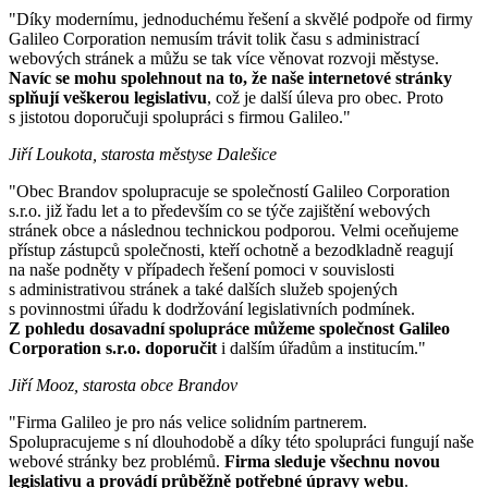
"Díky modernímu, jednoduchému řešení a skvělé podpoře od firmy
Galileo Corporation nemusím trávit tolik času s administrací
webových stránek a můžu se tak více věnovat rozvoji městyse.
Navíc se mohu spolehnout na to, že naše internetové stránky
splňují veškerou legislativu
, což je další úleva pro obec. Proto
s jistotou doporučuji spolupráci s firmou Galileo."
Jiří Loukota, starosta městyse Dalešice
"Obec Brandov spolupracuje se společností Galileo Corporation
s.r.o. již řadu let a to především co se týče zajištění webových
stránek obce a následnou technickou podporou. Velmi oceňujeme
přístup zástupců společnosti, kteří ochotně a bezodkladně reagují
na naše podněty v případech řešení pomoci v souvislosti
s administrativou stránek a také dalších služeb spojených
s povinnostmi úřadu k dodržování legislativních podmínek.
Z pohledu dosavadní spolupráce můžeme společnost Galileo
Corporation s.r.o. doporučit
i dalším úřadům a institucím."
Jiří Mooz, starosta obce Brandov
"Firma Galileo je pro nás velice solidním partnerem.
Spolupracujeme s ní dlouhodobě a díky této spolupráci fungují naše
webové stránky bez problémů.
Firma sleduje všechnu novou
legislativu a provádí průběžně potřebné úpravy webu
.