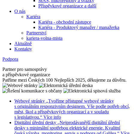
MAS, mikroregiony a svazky
Příspěvkové organizace a další
O nás
Kariéra
Kariéra - obchodní zástupce
Kariéra - Produktový manažer / manažerka
Partnerství
kariera-volna-mista
Aktuálně
Kontakty
Podpora
Partner pro samosprávy
a příspěvkové organizace
Patříme mezi Českých 100 Nejlepších 2025, děkujeme za důvěru.
Webové stránky
„Tvoříme přístupné webové stránky
s originálním responzivním designem. Vše podle potřeb obcí,
měst, škol a příspěvkových organizací a v souladu
s legislativou.“
Více info
Digitální úřední desky
„Nejprodávanější digitální úřední
desky s minimální spotřebou elektrické energie. Kvalitní
česká výroba, monitoring, servis a podpora od Galilea.“
Více