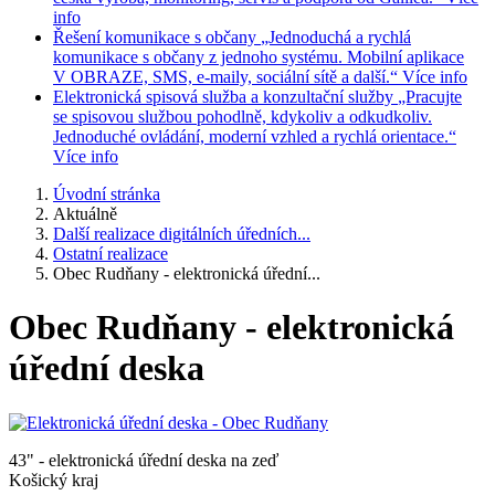
info
Řešení komunikace s občany
„Jednoduchá a rychlá
komunikace s občany z jednoho systému. Mobilní aplikace
V OBRAZE, SMS, e-maily, sociální sítě a další.“
Více info
Elektronická spisová služba a konzultační služby
„Pracujte
se spisovou službou pohodlně, kdykoliv a odkudkoliv.
Jednoduché ovládání, moderní vzhled a rychlá orientace.“
Více info
Úvodní stránka
Aktuálně
Další realizace digitálních úředních...
Ostatní realizace
Obec Rudňany - elektronická úřední...
Obec Rudňany - elektronická
úřední deska
43" - elektronická úřední deska na zeď
Košický kraj