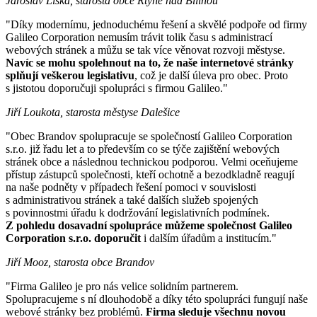
Jaroslav Liška, starosta obce Rtyně nad Bílinou
"Díky modernímu, jednoduchému řešení a skvělé podpoře od firmy
Galileo Corporation nemusím trávit tolik času s administrací
webových stránek a můžu se tak více věnovat rozvoji městyse.
Navíc se mohu spolehnout na to, že naše internetové stránky
splňují veškerou legislativu
, což je další úleva pro obec. Proto
s jistotou doporučuji spolupráci s firmou Galileo."
Jiří Loukota, starosta městyse Dalešice
"Obec Brandov spolupracuje se společností Galileo Corporation
s.r.o. již řadu let a to především co se týče zajištění webových
stránek obce a následnou technickou podporou. Velmi oceňujeme
přístup zástupců společnosti, kteří ochotně a bezodkladně reagují
na naše podněty v případech řešení pomoci v souvislosti
s administrativou stránek a také dalších služeb spojených
s povinnostmi úřadu k dodržování legislativních podmínek.
Z pohledu dosavadní spolupráce můžeme společnost Galileo
Corporation s.r.o. doporučit
i dalším úřadům a institucím."
Jiří Mooz, starosta obce Brandov
"Firma Galileo je pro nás velice solidním partnerem.
Spolupracujeme s ní dlouhodobě a díky této spolupráci fungují naše
webové stránky bez problémů.
Firma sleduje všechnu novou