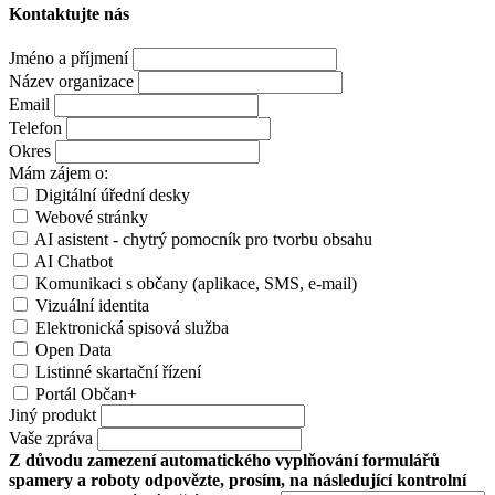
Kontaktujte nás
Jméno a příjmení
Název organizace
Email
Telefon
Okres
Mám zájem o:
Digitální úřední desky
Webové stránky
AI asistent - chytrý pomocník pro tvorbu obsahu
AI Chatbot
Komunikaci s občany (aplikace, SMS, e-mail)
Vizuální identita
Elektronická spisová služba
Open Data
Listinné skartační řízení
Portál Občan+
Jiný produkt
Vaše zpráva
Z důvodu zamezení automatického vyplňování formulářů
spamery a roboty odpovězte, prosím, na následující kontrolní