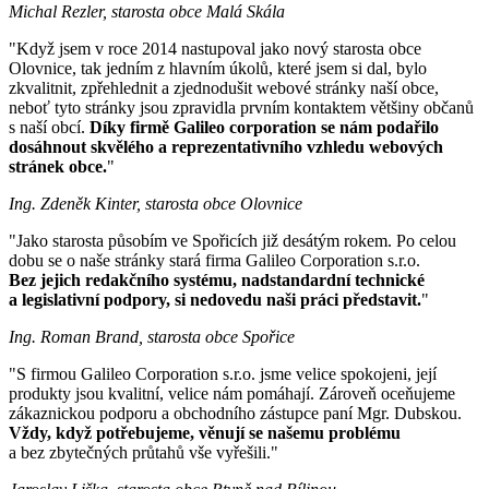
Michal Rezler, starosta obce Malá Skála
"Když jsem v roce 2014 nastupoval jako nový starosta obce
Olovnice, tak jedním z hlavním úkolů, které jsem si dal, bylo
zkvalitnit, zpřehlednit a zjednodušit webové stránky naší obce,
neboť tyto stránky jsou zpravidla prvním kontaktem většiny občanů
s naší obcí.
Díky firmě Galileo corporation se nám podařilo
dosáhnout skvělého a reprezentativního vzhledu webových
stránek obce.
"
Ing. Zdeněk Kinter, starosta obce Olovnice
"Jako starosta působím ve Spořicích již desátým rokem. Po celou
dobu se o naše stránky stará firma Galileo Corporation s.r.o.
Bez jejich redakčního systému, nadstandardní technické
a legislativní podpory, si nedovedu naši práci představit.
"
Ing. Roman Brand, starosta obce Spořice
"S firmou Galileo Corporation s.r.o. jsme velice spokojeni, její
produkty jsou kvalitní, velice nám pomáhají. Zároveň oceňujeme
zákaznickou podporu a obchodního zástupce paní Mgr. Dubskou.
Vždy, když potřebujeme, věnují se našemu problému
a bez zbytečných průtahů vše vyřešili."