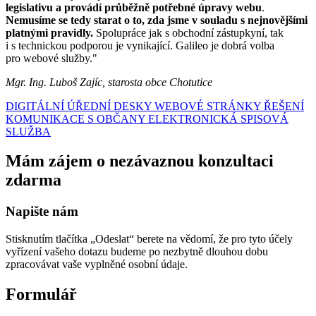
legislativu a provádí průběžně potřebné úpravy webu
.
Nemusíme se tedy starat o to, zda jsme v souladu s nejnovějšími
platnými pravidly.
Spolupráce jak s obchodní zástupkyní, tak
i s technickou podporou je vynikající. Galileo je dobrá volba
pro webové služby."
Mgr. Ing. Luboš Zajíc, starosta obce Chotutice
DIGITÁLNÍ ÚŘEDNÍ DESKY
WEBOVÉ STRÁNKY
ŘEŠENÍ
KOMUNIKACE S OBČANY
ELEKTRONICKÁ SPISOVÁ
SLUŽBA
Mám zájem o nezávaznou konzultaci
zdarma
Napište nám
Stisknutím tlačítka „Odeslat“ berete na vědomí, že pro tyto účely
vyřízení vašeho dotazu budeme po nezbytně dlouhou dobu
zpracovávat vaše vyplněné osobní údaje.
Formulář