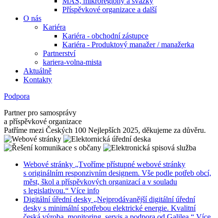
MAS, mikroregiony a svazky
Příspěvkové organizace a další
O nás
Kariéra
Kariéra - obchodní zástupce
Kariéra - Produktový manažer / manažerka
Partnerství
kariera-volna-mista
Aktuálně
Kontakty
Podpora
Partner pro samosprávy
a příspěvkové organizace
Patříme mezi Českých 100 Nejlepších 2025, děkujeme za důvěru.
Webové stránky
„Tvoříme přístupné webové stránky
s originálním responzivním designem. Vše podle potřeb obcí,
měst, škol a příspěvkových organizací a v souladu
s legislativou.“
Více info
Digitální úřední desky
„Nejprodávanější digitální úřední
desky s minimální spotřebou elektrické energie. Kvalitní
česká výroba, monitoring, servis a podpora od Galilea.“
Více