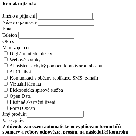
Kontaktujte nás
Jméno a příjmení
Název organizace
Email
Telefon
Okres
Mám zájem o:
Digitální úřední desky
Webové stránky
AI asistent - chytrý pomocník pro tvorbu obsahu
AI Chatbot
Komunikaci s občany (aplikace, SMS, e-mail)
Vizuální identita
Elektronická spisová služba
Open Data
Listinné skartační řízení
Portál Občan+
Jiný produkt
Vaše zpráva
Z důvodu zamezení automatického vyplňování formulářů
spamery a roboty odpovězte, prosím, na následující kontrolní