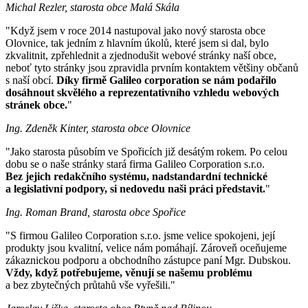
Michal Rezler, starosta obce Malá Skála
"Když jsem v roce 2014 nastupoval jako nový starosta obce
Olovnice, tak jedním z hlavním úkolů, které jsem si dal, bylo
zkvalitnit, zpřehlednit a zjednodušit webové stránky naší obce,
neboť tyto stránky jsou zpravidla prvním kontaktem většiny občanů
s naší obcí.
Díky firmě Galileo corporation se nám podařilo
dosáhnout skvělého a reprezentativního vzhledu webových
stránek obce.
"
Ing. Zdeněk Kinter, starosta obce Olovnice
"Jako starosta působím ve Spořicích již desátým rokem. Po celou
dobu se o naše stránky stará firma Galileo Corporation s.r.o.
Bez jejich redakčního systému, nadstandardní technické
a legislativní podpory, si nedovedu naši práci představit.
"
Ing. Roman Brand, starosta obce Spořice
"S firmou Galileo Corporation s.r.o. jsme velice spokojeni, její
produkty jsou kvalitní, velice nám pomáhají. Zároveň oceňujeme
zákaznickou podporu a obchodního zástupce paní Mgr. Dubskou.
Vždy, když potřebujeme, věnují se našemu problému
a bez zbytečných průtahů vše vyřešili."