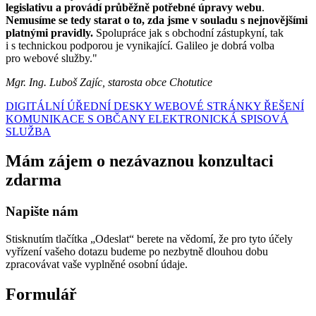
legislativu a provádí průběžně potřebné úpravy webu
.
Nemusíme se tedy starat o to, zda jsme v souladu s nejnovějšími
platnými pravidly.
Spolupráce jak s obchodní zástupkyní, tak
i s technickou podporou je vynikající. Galileo je dobrá volba
pro webové služby."
Mgr. Ing. Luboš Zajíc, starosta obce Chotutice
DIGITÁLNÍ ÚŘEDNÍ DESKY
WEBOVÉ STRÁNKY
ŘEŠENÍ
KOMUNIKACE S OBČANY
ELEKTRONICKÁ SPISOVÁ
SLUŽBA
Mám zájem o nezávaznou konzultaci
zdarma
Napište nám
Stisknutím tlačítka „Odeslat“ berete na vědomí, že pro tyto účely
vyřízení vašeho dotazu budeme po nezbytně dlouhou dobu
zpracovávat vaše vyplněné osobní údaje.
Formulář