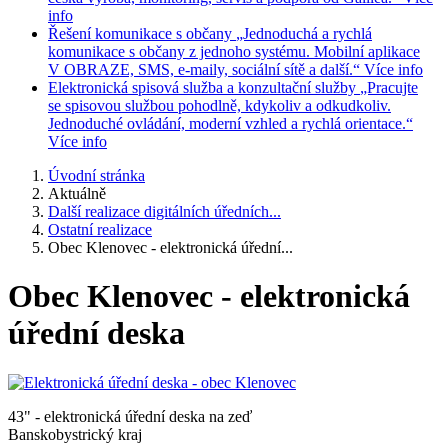
info
Řešení komunikace s občany
„Jednoduchá a rychlá
komunikace s občany z jednoho systému. Mobilní aplikace
V OBRAZE, SMS, e-maily, sociální sítě a další.“
Více info
Elektronická spisová služba a konzultační služby
„Pracujte
se spisovou službou pohodlně, kdykoliv a odkudkoliv.
Jednoduché ovládání, moderní vzhled a rychlá orientace.“
Více info
Úvodní stránka
Aktuálně
Další realizace digitálních úředních...
Ostatní realizace
Obec Klenovec - elektronická úřední...
Obec Klenovec - elektronická
úřední deska
43" - elektronická úřední deska na zeď
Banskobystrický kraj