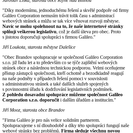
Jaroslav Liška, starosta obce Rtyně nad Bílinou
"Díky modernímu, jednoduchému řešení a skvělé podpoře od firmy
Galileo Corporation nemusím trávit tolik času s administrací
webových stránek a můžu se tak více věnovat rozvoji městyse.
Navíc se mohu spolehnout na to, že naše internetové stránky
splňují veškerou legislativu
, což je další úleva pro obec. Proto
s jistotou doporučuji spolupráci s firmou Galileo."
Jiří Loukota, starosta městyse Dalešice
"Obec Brandov spolupracuje se společností Galileo Corporation
s.r.o. již řadu let a to především co se týče zajištění webových
stránek obce a následnou technickou podporou. Velmi oceňujeme
přístup zástupců společnosti, kteří ochotně a bezodkladně reagují
na naše podněty v případech řešení pomoci v souvislosti
s administrativou stránek a také dalších služeb spojených
s povinnostmi úřadu k dodržování legislativních podmínek.
Z pohledu dosavadní spolupráce můžeme společnost Galileo
Corporation s.r.o. doporučit
i dalším úřadům a institucím."
Jiří Mooz, starosta obce Brandov
"Firma Galileo je pro nás velice solidním partnerem.
Spolupracujeme s ní dlouhodobě a díky této spolupráci fungují naše
webové stránky bez problémů.
Firma sleduje všechnu novou