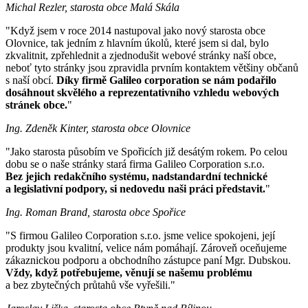
Michal Rezler, starosta obce Malá Skála
"Když jsem v roce 2014 nastupoval jako nový starosta obce
Olovnice, tak jedním z hlavním úkolů, které jsem si dal, bylo
zkvalitnit, zpřehlednit a zjednodušit webové stránky naší obce,
neboť tyto stránky jsou zpravidla prvním kontaktem většiny občanů
s naší obcí.
Díky firmě Galileo corporation se nám podařilo
dosáhnout skvělého a reprezentativního vzhledu webových
stránek obce.
"
Ing. Zdeněk Kinter, starosta obce Olovnice
"Jako starosta působím ve Spořicích již desátým rokem. Po celou
dobu se o naše stránky stará firma Galileo Corporation s.r.o.
Bez jejich redakčního systému, nadstandardní technické
a legislativní podpory, si nedovedu naši práci představit.
"
Ing. Roman Brand, starosta obce Spořice
"S firmou Galileo Corporation s.r.o. jsme velice spokojeni, její
produkty jsou kvalitní, velice nám pomáhají. Zároveň oceňujeme
zákaznickou podporu a obchodního zástupce paní Mgr. Dubskou.
Vždy, když potřebujeme, věnují se našemu problému
a bez zbytečných průtahů vše vyřešili."