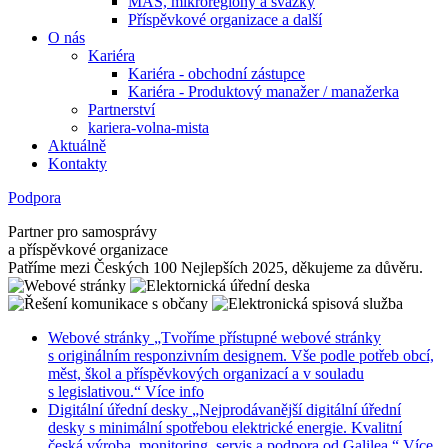
MAS, mikroregiony a svazky
Příspěvkové organizace a další
O nás
Kariéra
Kariéra - obchodní zástupce
Kariéra - Produktový manažer / manažerka
Partnerství
kariera-volna-mista
Aktuálně
Kontakty
Podpora
Partner pro samosprávy
a příspěvkové organizace
Patříme mezi Českých 100 Nejlepších 2025, děkujeme za důvěru.
Webové stránky
„Tvoříme přístupné webové stránky
s originálním responzivním designem. Vše podle potřeb obcí,
měst, škol a příspěvkových organizací a v souladu
s legislativou.“
Více info
Digitální úřední desky
„Nejprodávanější digitální úřední
desky s minimální spotřebou elektrické energie. Kvalitní
česká výroba, monitoring, servis a podpora od Galilea.“
Více