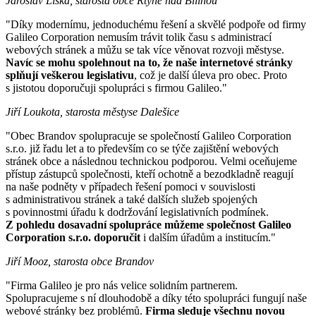
Jaroslav Liška, starosta obce Rtyně nad Bílinou
"Díky modernímu, jednoduchému řešení a skvělé podpoře od firmy
Galileo Corporation nemusím trávit tolik času s administrací
webových stránek a můžu se tak více věnovat rozvoji městyse.
Navíc se mohu spolehnout na to, že naše internetové stránky
splňují veškerou legislativu
, což je další úleva pro obec. Proto
s jistotou doporučuji spolupráci s firmou Galileo."
Jiří Loukota, starosta městyse Dalešice
"Obec Brandov spolupracuje se společností Galileo Corporation
s.r.o. již řadu let a to především co se týče zajištění webových
stránek obce a následnou technickou podporou. Velmi oceňujeme
přístup zástupců společnosti, kteří ochotně a bezodkladně reagují
na naše podněty v případech řešení pomoci v souvislosti
s administrativou stránek a také dalších služeb spojených
s povinnostmi úřadu k dodržování legislativních podmínek.
Z pohledu dosavadní spolupráce můžeme společnost Galileo
Corporation s.r.o. doporučit
i dalším úřadům a institucím."
Jiří Mooz, starosta obce Brandov
"Firma Galileo je pro nás velice solidním partnerem.
Spolupracujeme s ní dlouhodobě a díky této spolupráci fungují naše
webové stránky bez problémů.
Firma sleduje všechnu novou