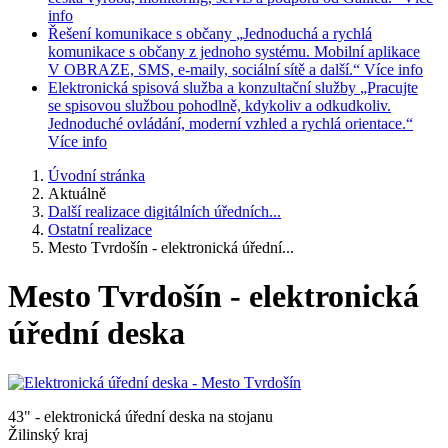
info
Řešení komunikace s občany
„Jednoduchá a rychlá
komunikace s občany z jednoho systému. Mobilní aplikace
V OBRAZE, SMS, e-maily, sociální sítě a další.“
Více info
Elektronická spisová služba a konzultační služby
„Pracujte
se spisovou službou pohodlně, kdykoliv a odkudkoliv.
Jednoduché ovládání, moderní vzhled a rychlá orientace.“
Více info
Úvodní stránka
Aktuálně
Další realizace digitálních úředních...
Ostatní realizace
Mesto Tvrdošín - elektronická úřední...
Mesto Tvrdošín - elektronická
úřední deska
43" - elektronická úřední deska na stojanu
Žilinský kraj