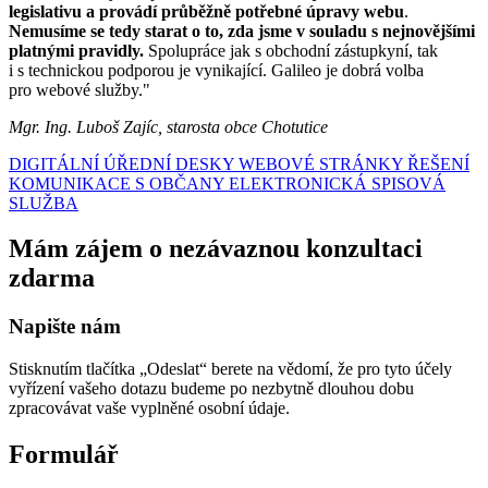
legislativu a provádí průběžně potřebné úpravy webu
.
Nemusíme se tedy starat o to, zda jsme v souladu s nejnovějšími
platnými pravidly.
Spolupráce jak s obchodní zástupkyní, tak
i s technickou podporou je vynikající. Galileo je dobrá volba
pro webové služby."
Mgr. Ing. Luboš Zajíc, starosta obce Chotutice
DIGITÁLNÍ ÚŘEDNÍ DESKY
WEBOVÉ STRÁNKY
ŘEŠENÍ
KOMUNIKACE S OBČANY
ELEKTRONICKÁ SPISOVÁ
SLUŽBA
Mám zájem o nezávaznou konzultaci
zdarma
Napište nám
Stisknutím tlačítka „Odeslat“ berete na vědomí, že pro tyto účely
vyřízení vašeho dotazu budeme po nezbytně dlouhou dobu
zpracovávat vaše vyplněné osobní údaje.
Formulář