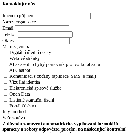
Kontaktujte nás
Jméno a příjmení
Název organizace
Email
Telefon
Okres
Mám zájem o:
Digitální úřední desky
Webové stránky
AI asistent - chytrý pomocník pro tvorbu obsahu
AI Chatbot
Komunikaci s občany (aplikace, SMS, e-mail)
Vizuální identita
Elektronická spisová služba
Open Data
Listinné skartační řízení
Portál Občan+
Jiný produkt
Vaše zpráva
Z důvodu zamezení automatického vyplňování formulářů
spamery a roboty odpovězte, prosím, na následující kontrolní