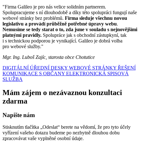
"Firma Galileo je pro nás velice solidním partnerem.
Spolupracujeme s ní dlouhodobě a díky této spolupráci fungují naše
webové stránky bez problémů.
Firma sleduje všechnu novou
legislativu a provádí průběžně potřebné úpravy webu
.
Nemusíme se tedy starat o to, zda jsme v souladu s nejnovějšími
platnými pravidly.
Spolupráce jak s obchodní zástupkyní, tak
i s technickou podporou je vynikající. Galileo je dobrá volba
pro webové služby."
Mgr. Ing. Luboš Zajíc, starosta obce Chotutice
DIGITÁLNÍ ÚŘEDNÍ DESKY
WEBOVÉ STRÁNKY
ŘEŠENÍ
KOMUNIKACE S OBČANY
ELEKTRONICKÁ SPISOVÁ
SLUŽBA
Mám zájem o nezávaznou konzultaci
zdarma
Napište nám
Stisknutím tlačítka „Odeslat“ berete na vědomí, že pro tyto účely
vyřízení vašeho dotazu budeme po nezbytně dlouhou dobu
zpracovávat vaše vyplněné osobní údaje.