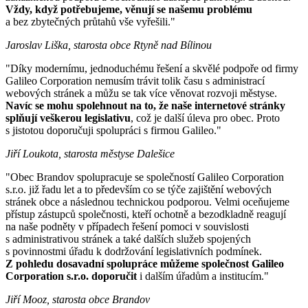
Vždy, když potřebujeme, věnují se našemu problému
a bez zbytečných průtahů vše vyřešili."
Jaroslav Liška, starosta obce Rtyně nad Bílinou
"Díky modernímu, jednoduchému řešení a skvělé podpoře od firmy
Galileo Corporation nemusím trávit tolik času s administrací
webových stránek a můžu se tak více věnovat rozvoji městyse.
Navíc se mohu spolehnout na to, že naše internetové stránky
splňují veškerou legislativu
, což je další úleva pro obec. Proto
s jistotou doporučuji spolupráci s firmou Galileo."
Jiří Loukota, starosta městyse Dalešice
"Obec Brandov spolupracuje se společností Galileo Corporation
s.r.o. již řadu let a to především co se týče zajištění webových
stránek obce a následnou technickou podporou. Velmi oceňujeme
přístup zástupců společnosti, kteří ochotně a bezodkladně reagují
na naše podněty v případech řešení pomoci v souvislosti
s administrativou stránek a také dalších služeb spojených
s povinnostmi úřadu k dodržování legislativních podmínek.
Z pohledu dosavadní spolupráce můžeme společnost Galileo
Corporation s.r.o. doporučit
i dalším úřadům a institucím."
Jiří Mooz, starosta obce Brandov