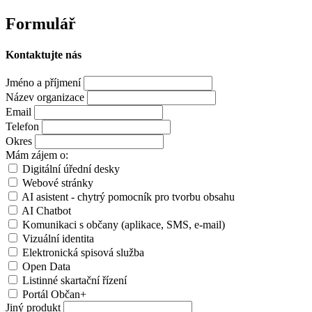
Formulář
Kontaktujte nás
Jméno a příjmení
Název organizace
Email
Telefon
Okres
Mám zájem o:
Digitální úřední desky
Webové stránky
AI asistent - chytrý pomocník pro tvorbu obsahu
AI Chatbot
Komunikaci s občany (aplikace, SMS, e-mail)
Vizuální identita
Elektronická spisová služba
Open Data
Listinné skartační řízení
Portál Občan+
Jiný produkt