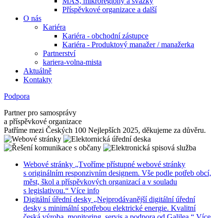
MAS, mikroregiony a svazky
Příspěvkové organizace a další
O nás
Kariéra
Kariéra - obchodní zástupce
Kariéra - Produktový manažer / manažerka
Partnerství
kariera-volna-mista
Aktuálně
Kontakty
Podpora
Partner pro samosprávy
a příspěvkové organizace
Patříme mezi Českých 100 Nejlepších 2025, děkujeme za důvěru.
Webové stránky
„Tvoříme přístupné webové stránky
s originálním responzivním designem. Vše podle potřeb obcí,
měst, škol a příspěvkových organizací a v souladu
s legislativou.“
Více info
Digitální úřední desky
„Nejprodávanější digitální úřední
desky s minimální spotřebou elektrické energie. Kvalitní
česká výroba, monitoring, servis a podpora od Galilea.“
Více