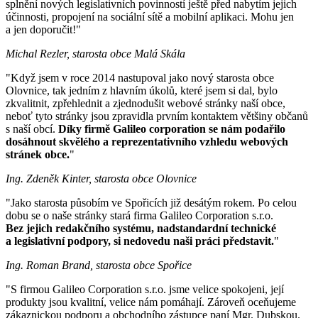
splnění nových legislativních povinností ještě před nabytím jejich
účinnosti, propojení na sociální sítě a mobilní aplikaci. Mohu jen
a jen doporučit!"
Michal Rezler, starosta obce Malá Skála
"Když jsem v roce 2014 nastupoval jako nový starosta obce
Olovnice, tak jedním z hlavním úkolů, které jsem si dal, bylo
zkvalitnit, zpřehlednit a zjednodušit webové stránky naší obce,
neboť tyto stránky jsou zpravidla prvním kontaktem většiny občanů
s naší obcí.
Díky firmě Galileo corporation se nám podařilo
dosáhnout skvělého a reprezentativního vzhledu webových
stránek obce.
"
Ing. Zdeněk Kinter, starosta obce Olovnice
"Jako starosta působím ve Spořicích již desátým rokem. Po celou
dobu se o naše stránky stará firma Galileo Corporation s.r.o.
Bez jejich redakčního systému, nadstandardní technické
a legislativní podpory, si nedovedu naši práci představit.
"
Ing. Roman Brand, starosta obce Spořice
"S firmou Galileo Corporation s.r.o. jsme velice spokojeni, její
produkty jsou kvalitní, velice nám pomáhají. Zároveň oceňujeme
zákaznickou podporu a obchodního zástupce paní Mgr. Dubskou.