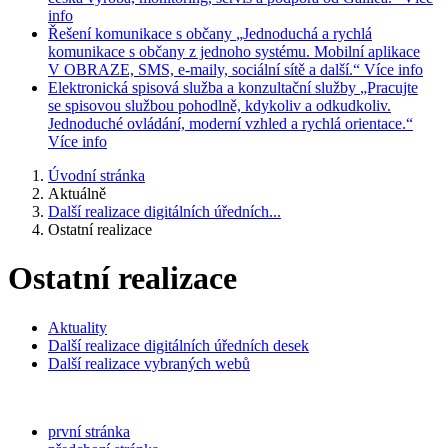
info
Řešení komunikace s občany
„Jednoduchá a rychlá
komunikace s občany z jednoho systému. Mobilní aplikace
V OBRAZE, SMS, e-maily, sociální sítě a další.“
Více info
Elektronická spisová služba a konzultační služby
„Pracujte
se spisovou službou pohodlně, kdykoliv a odkudkoliv.
Jednoduché ovládání, moderní vzhled a rychlá orientace.“
Více info
Úvodní stránka
Aktuálně
Další realizace digitálních úředních...
Ostatní realizace
Ostatní realizace
Aktuality
Další realizace digitálních úředních desek
Další realizace vybraných webů
první stránka