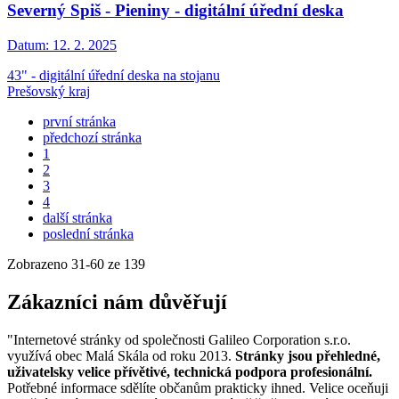
Severný Spiš - Pieniny - digitální úřední deska
Datum:
12. 2. 2025
43" - digitální úřední deska na stojanu
Prešovský kraj
první stránka
předchozí stránka
1
2
3
4
další stránka
poslední stránka
Zobrazeno
31
-
60
ze 139
Zákazníci nám důvěřují
"Internetové stránky od společnosti Galileo Corporation s.r.o.
využívá obec Malá Skála od roku 2013.
Stránky jsou přehledné,
uživatelsky velice přívětivé, technická podpora profesionální.
Potřebné informace sdělíte občanům prakticky ihned. Velice oceňuji