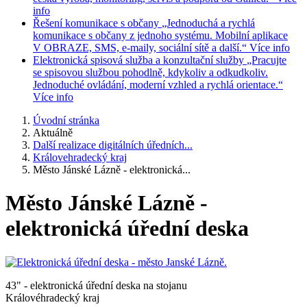
info
Řešení komunikace s občany
„Jednoduchá a rychlá
komunikace s občany z jednoho systému. Mobilní aplikace
V OBRAZE, SMS, e-maily, sociální sítě a další.“
Více info
Elektronická spisová služba a konzultační služby
„Pracujte
se spisovou službou pohodlně, kdykoliv a odkudkoliv.
Jednoduché ovládání, moderní vzhled a rychlá orientace.“
Více info
Úvodní stránka
Aktuálně
Další realizace digitálních úředních...
Královehradecký kraj
Město Jánské Lázně - elektronická...
Město Jánské Lázně -
elektronická úřední deska
43" - elektronická úřední deska na stojanu
Královéhradecký kraj