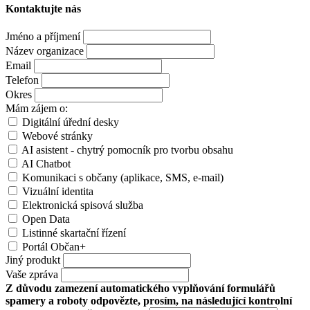
Kontaktujte nás
Jméno a příjmení
Název organizace
Email
Telefon
Okres
Mám zájem o:
Digitální úřední desky
Webové stránky
AI asistent - chytrý pomocník pro tvorbu obsahu
AI Chatbot
Komunikaci s občany (aplikace, SMS, e-mail)
Vizuální identita
Elektronická spisová služba
Open Data
Listinné skartační řízení
Portál Občan+
Jiný produkt
Vaše zpráva
Z důvodu zamezení automatického vyplňování formulářů
spamery a roboty odpovězte, prosím, na následující kontrolní