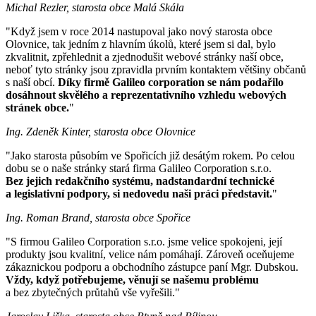
Michal Rezler, starosta obce Malá Skála
"Když jsem v roce 2014 nastupoval jako nový starosta obce
Olovnice, tak jedním z hlavním úkolů, které jsem si dal, bylo
zkvalitnit, zpřehlednit a zjednodušit webové stránky naší obce,
neboť tyto stránky jsou zpravidla prvním kontaktem většiny občanů
s naší obcí.
Díky firmě Galileo corporation se nám podařilo
dosáhnout skvělého a reprezentativního vzhledu webových
stránek obce.
"
Ing. Zdeněk Kinter, starosta obce Olovnice
"Jako starosta působím ve Spořicích již desátým rokem. Po celou
dobu se o naše stránky stará firma Galileo Corporation s.r.o.
Bez jejich redakčního systému, nadstandardní technické
a legislativní podpory, si nedovedu naši práci představit.
"
Ing. Roman Brand, starosta obce Spořice
"S firmou Galileo Corporation s.r.o. jsme velice spokojeni, její
produkty jsou kvalitní, velice nám pomáhají. Zároveň oceňujeme
zákaznickou podporu a obchodního zástupce paní Mgr. Dubskou.
Vždy, když potřebujeme, věnují se našemu problému
a bez zbytečných průtahů vše vyřešili."