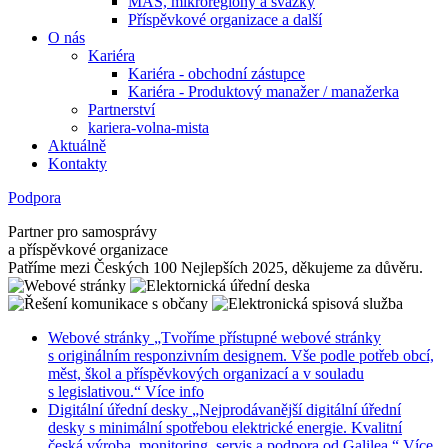
MAS, mikroregiony a svazky
Příspěvkové organizace a další
O nás
Kariéra
Kariéra - obchodní zástupce
Kariéra - Produktový manažer / manažerka
Partnerství
kariera-volna-mista
Aktuálně
Kontakty
Podpora
Partner pro samosprávy
a příspěvkové organizace
Patříme mezi Českých 100 Nejlepších 2025, děkujeme za důvěru.
Webové stránky
„Tvoříme přístupné webové stránky
s originálním responzivním designem. Vše podle potřeb obcí,
měst, škol a příspěvkových organizací a v souladu
s legislativou.“
Více info
Digitální úřední desky
„Nejprodávanější digitální úřední
desky s minimální spotřebou elektrické energie. Kvalitní
česká výroba, monitoring, servis a podpora od Galilea.“
Více