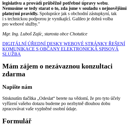
legislativu a provádí průběžně potřebné úpravy webu
.
Nemusíme se tedy starat o to, zda jsme v souladu s nejnovějšími
platnými pravidly.
Spolupráce jak s obchodní zástupkyní, tak
i s technickou podporou je vynikající. Galileo je dobrá volba
pro webové služby."
Mgr. Ing. Luboš Zajíc, starosta obce Chotutice
DIGITÁLNÍ ÚŘEDNÍ DESKY
WEBOVÉ STRÁNKY
ŘEŠENÍ
KOMUNIKACE S OBČANY
ELEKTRONICKÁ SPISOVÁ
SLUŽBA
Mám zájem o nezávaznou konzultaci
zdarma
Napište nám
Stisknutím tlačítka „Odeslat“ berete na vědomí, že pro tyto účely
vyřízení vašeho dotazu budeme po nezbytně dlouhou dobu
zpracovávat vaše vyplněné osobní údaje.
Formulář