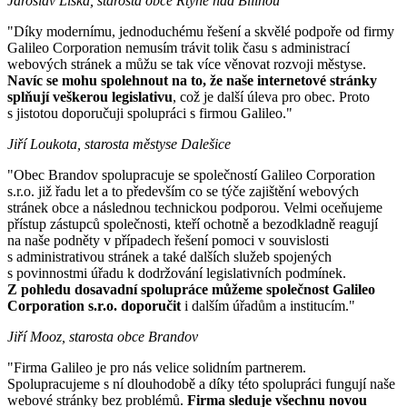
Jaroslav Liška, starosta obce Rtyně nad Bílinou
"Díky modernímu, jednoduchému řešení a skvělé podpoře od firmy
Galileo Corporation nemusím trávit tolik času s administrací
webových stránek a můžu se tak více věnovat rozvoji městyse.
Navíc se mohu spolehnout na to, že naše internetové stránky
splňují veškerou legislativu
, což je další úleva pro obec. Proto
s jistotou doporučuji spolupráci s firmou Galileo."
Jiří Loukota, starosta městyse Dalešice
"Obec Brandov spolupracuje se společností Galileo Corporation
s.r.o. již řadu let a to především co se týče zajištění webových
stránek obce a následnou technickou podporou. Velmi oceňujeme
přístup zástupců společnosti, kteří ochotně a bezodkladně reagují
na naše podněty v případech řešení pomoci v souvislosti
s administrativou stránek a také dalších služeb spojených
s povinnostmi úřadu k dodržování legislativních podmínek.
Z pohledu dosavadní spolupráce můžeme společnost Galileo
Corporation s.r.o. doporučit
i dalším úřadům a institucím."
Jiří Mooz, starosta obce Brandov
"Firma Galileo je pro nás velice solidním partnerem.
Spolupracujeme s ní dlouhodobě a díky této spolupráci fungují naše
webové stránky bez problémů.
Firma sleduje všechnu novou