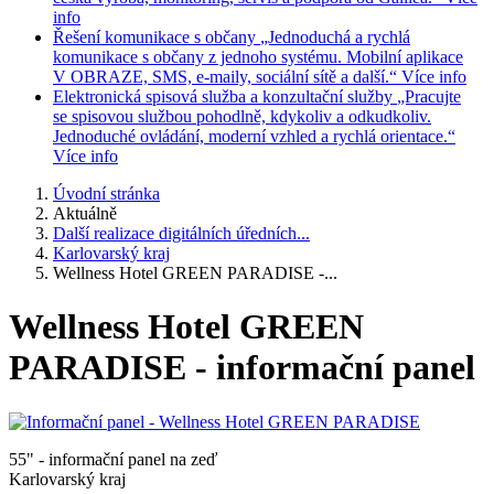
info
Řešení komunikace s občany
„Jednoduchá a rychlá
komunikace s občany z jednoho systému. Mobilní aplikace
V OBRAZE, SMS, e-maily, sociální sítě a další.“
Více info
Elektronická spisová služba a konzultační služby
„Pracujte
se spisovou službou pohodlně, kdykoliv a odkudkoliv.
Jednoduché ovládání, moderní vzhled a rychlá orientace.“
Více info
Úvodní stránka
Aktuálně
Další realizace digitálních úředních...
Karlovarský kraj
Wellness Hotel GREEN PARADISE -...
Wellness Hotel GREEN
PARADISE - informační panel
55" - informační panel na zeď
Karlovarský kraj