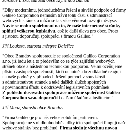
Jaroslav Liška, starosta obce Rtyně nad Bílinou
"Díky modernímu, jednoduchému řešení a skvělé podpoře od firmy
Galileo Corporation nemusím trávit tolik času s administrací
webových stránek a můžu se tak více věnovat rozvoji městyse.
Navíc se mohu spolehnout na to, že naše internetové stránky
splňují veškerou legislativu
, což je další úleva pro obec. Proto
s jistotou doporučuji spolupráci s firmou Galileo."
Jiří Loukota, starosta městyse Dalešice
"Obec Brandov spolupracuje se společností Galileo Corporation
s.r.o. již řadu let a to především co se týče zajištění webových
stránek obce a následnou technickou podporou. Velmi oceňujeme
přístup zástupců společnosti, kteří ochotně a bezodkladně reagují
na naše podněty v případech řešení pomoci v souvislosti
s administrativou stránek a také dalších služeb spojených
s povinnostmi úřadu k dodržování legislativních podmínek.
Z pohledu dosavadní spolupráce můžeme společnost Galileo
Corporation s.r.o. doporučit
i dalším úřadům a institucím."
Jiří Mooz, starosta obce Brandov
"Firma Galileo je pro nás velice solidním partnerem.
Spolupracujeme s ní dlouhodobě a díky této spolupráci fungují naše
webové stránky bez problémů.
Firma sleduje všechnu novou