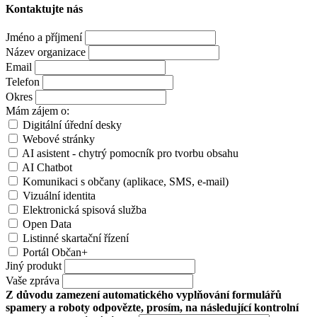
Kontaktujte nás
Jméno a příjmení
Název organizace
Email
Telefon
Okres
Mám zájem o:
Digitální úřední desky
Webové stránky
AI asistent - chytrý pomocník pro tvorbu obsahu
AI Chatbot
Komunikaci s občany (aplikace, SMS, e-mail)
Vizuální identita
Elektronická spisová služba
Open Data
Listinné skartační řízení
Portál Občan+
Jiný produkt
Vaše zpráva
Z důvodu zamezení automatického vyplňování formulářů
spamery a roboty odpovězte, prosím, na následující kontrolní