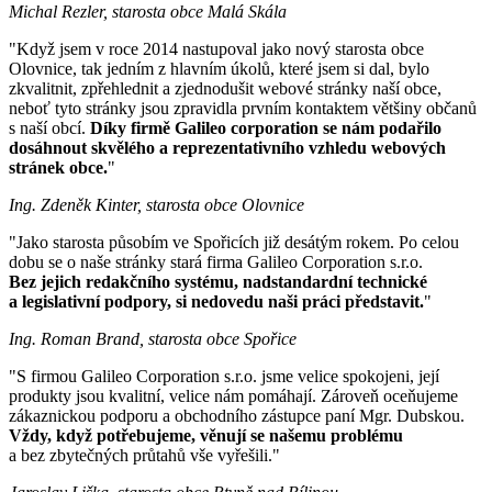
Michal Rezler, starosta obce Malá Skála
"Když jsem v roce 2014 nastupoval jako nový starosta obce
Olovnice, tak jedním z hlavním úkolů, které jsem si dal, bylo
zkvalitnit, zpřehlednit a zjednodušit webové stránky naší obce,
neboť tyto stránky jsou zpravidla prvním kontaktem většiny občanů
s naší obcí.
Díky firmě Galileo corporation se nám podařilo
dosáhnout skvělého a reprezentativního vzhledu webových
stránek obce.
"
Ing. Zdeněk Kinter, starosta obce Olovnice
"Jako starosta působím ve Spořicích již desátým rokem. Po celou
dobu se o naše stránky stará firma Galileo Corporation s.r.o.
Bez jejich redakčního systému, nadstandardní technické
a legislativní podpory, si nedovedu naši práci představit.
"
Ing. Roman Brand, starosta obce Spořice
"S firmou Galileo Corporation s.r.o. jsme velice spokojeni, její
produkty jsou kvalitní, velice nám pomáhají. Zároveň oceňujeme
zákaznickou podporu a obchodního zástupce paní Mgr. Dubskou.
Vždy, když potřebujeme, věnují se našemu problému
a bez zbytečných průtahů vše vyřešili."