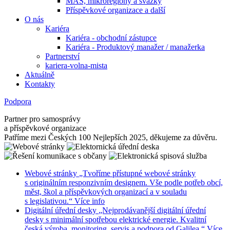
MAS, mikroregiony a svazky
Příspěvkové organizace a další
O nás
Kariéra
Kariéra - obchodní zástupce
Kariéra - Produktový manažer / manažerka
Partnerství
kariera-volna-mista
Aktuálně
Kontakty
Podpora
Partner pro samosprávy
a příspěvkové organizace
Patříme mezi Českých 100 Nejlepších 2025, děkujeme za důvěru.
Webové stránky
„Tvoříme přístupné webové stránky
s originálním responzivním designem. Vše podle potřeb obcí,
měst, škol a příspěvkových organizací a v souladu
s legislativou.“
Více info
Digitální úřední desky
„Nejprodávanější digitální úřední
desky s minimální spotřebou elektrické energie. Kvalitní
česká výroba, monitoring, servis a podpora od Galilea.“
Více