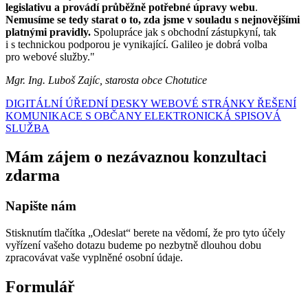
legislativu a provádí průběžně potřebné úpravy webu
.
Nemusíme se tedy starat o to, zda jsme v souladu s nejnovějšími
platnými pravidly.
Spolupráce jak s obchodní zástupkyní, tak
i s technickou podporou je vynikající. Galileo je dobrá volba
pro webové služby."
Mgr. Ing. Luboš Zajíc, starosta obce Chotutice
DIGITÁLNÍ ÚŘEDNÍ DESKY
WEBOVÉ STRÁNKY
ŘEŠENÍ
KOMUNIKACE S OBČANY
ELEKTRONICKÁ SPISOVÁ
SLUŽBA
Mám zájem o nezávaznou konzultaci
zdarma
Napište nám
Stisknutím tlačítka „Odeslat“ berete na vědomí, že pro tyto účely
vyřízení vašeho dotazu budeme po nezbytně dlouhou dobu
zpracovávat vaše vyplněné osobní údaje.
Formulář