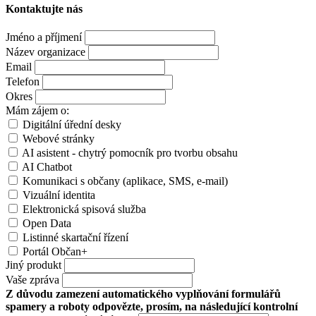
Kontaktujte nás
Jméno a příjmení
Název organizace
Email
Telefon
Okres
Mám zájem o:
Digitální úřední desky
Webové stránky
AI asistent - chytrý pomocník pro tvorbu obsahu
AI Chatbot
Komunikaci s občany (aplikace, SMS, e-mail)
Vizuální identita
Elektronická spisová služba
Open Data
Listinné skartační řízení
Portál Občan+
Jiný produkt
Vaše zpráva
Z důvodu zamezení automatického vyplňování formulářů
spamery a roboty odpovězte, prosím, na následující kontrolní