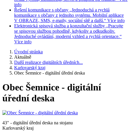
info
Řešení komunikace s občany
„Jednoduchá a rychlá
komunikace s občany z jednoho systému. Mobilní aplikace
V OBRAZE, SMS, e-maily, sociální sítě a další.“
Více info
Elektronická spisová služba a konzultační služby
„Pracujte
se spisovou službou pohodlně, kdykoliv a odkudkoliv.
Jednoduché ovládání, moderní vzhled a rychlá orientace.“
Více info
Úvodní stránka
Aktuálně
Další realizace digitálních úředních...
Karlovarský kraj
Obec Šemnice - digitální úřední deska
Obec Šemnice - digitální
úřední deska
43" - digitální úřední deska na stojanu
Karlovarský kraj