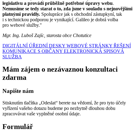
legislativu a provádí průběžně potřebné úpravy webu
.
Nemusíme se tedy starat o to, zda jsme v souladu s nejnovějšími
platnými pravidly.
Spolupráce jak s obchodní zástupkyní, tak
i s technickou podporou je vynikající. Galileo je dobrá volba
pro webové služby."
Mgr. Ing. Luboš Zajíc, starosta obce Chotutice
DIGITÁLNÍ ÚŘEDNÍ DESKY
WEBOVÉ STRÁNKY
ŘEŠENÍ
KOMUNIKACE S OBČANY
ELEKTRONICKÁ SPISOVÁ
SLUŽBA
Mám zájem o nezávaznou konzultaci
zdarma
Napište nám
Stisknutím tlačítka „Odeslat“ berete na vědomí, že pro tyto účely
vyřízení vašeho dotazu budeme po nezbytně dlouhou dobu
zpracovávat vaše vyplněné osobní údaje.
Formulář