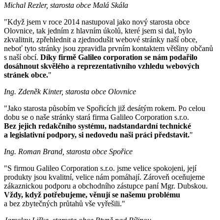
Michal Rezler, starosta obce Malá Skála
"Když jsem v roce 2014 nastupoval jako nový starosta obce
Olovnice, tak jedním z hlavním úkolů, které jsem si dal, bylo
zkvalitnit, zpřehlednit a zjednodušit webové stránky naší obce,
neboť tyto stránky jsou zpravidla prvním kontaktem většiny občanů
s naší obcí.
Díky firmě Galileo corporation se nám podařilo
dosáhnout skvělého a reprezentativního vzhledu webových
stránek obce.
"
Ing. Zdeněk Kinter, starosta obce Olovnice
"Jako starosta působím ve Spořicích již desátým rokem. Po celou
dobu se o naše stránky stará firma Galileo Corporation s.r.o.
Bez jejich redakčního systému, nadstandardní technické
a legislativní podpory, si nedovedu naši práci představit.
"
Ing. Roman Brand, starosta obce Spořice
"S firmou Galileo Corporation s.r.o. jsme velice spokojeni, její
produkty jsou kvalitní, velice nám pomáhají. Zároveň oceňujeme
zákaznickou podporu a obchodního zástupce paní Mgr. Dubskou.
Vždy, když potřebujeme, věnují se našemu problému
a bez zbytečných průtahů vše vyřešili."