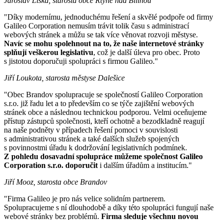
Jaroslav Liška, starosta obce Rtyně nad Bílinou
"Díky modernímu, jednoduchému řešení a skvělé podpoře od firmy
Galileo Corporation nemusím trávit tolik času s administrací
webových stránek a můžu se tak více věnovat rozvoji městyse.
Navíc se mohu spolehnout na to, že naše internetové stránky
splňují veškerou legislativu
, což je další úleva pro obec. Proto
s jistotou doporučuji spolupráci s firmou Galileo."
Jiří Loukota, starosta městyse Dalešice
"Obec Brandov spolupracuje se společností Galileo Corporation
s.r.o. již řadu let a to především co se týče zajištění webových
stránek obce a následnou technickou podporou. Velmi oceňujeme
přístup zástupců společnosti, kteří ochotně a bezodkladně reagují
na naše podněty v případech řešení pomoci v souvislosti
s administrativou stránek a také dalších služeb spojených
s povinnostmi úřadu k dodržování legislativních podmínek.
Z pohledu dosavadní spolupráce můžeme společnost Galileo
Corporation s.r.o. doporučit
i dalším úřadům a institucím."
Jiří Mooz, starosta obce Brandov
"Firma Galileo je pro nás velice solidním partnerem.
Spolupracujeme s ní dlouhodobě a díky této spolupráci fungují naše
webové stránky bez problémů.
Firma sleduje všechnu novou