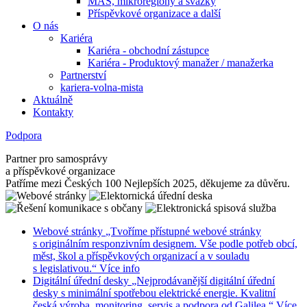
MAS, mikroregiony a svazky
Příspěvkové organizace a další
O nás
Kariéra
Kariéra - obchodní zástupce
Kariéra - Produktový manažer / manažerka
Partnerství
kariera-volna-mista
Aktuálně
Kontakty
Podpora
Partner pro samosprávy
a příspěvkové organizace
Patříme mezi Českých 100 Nejlepších 2025, děkujeme za důvěru.
Webové stránky
„Tvoříme přístupné webové stránky
s originálním responzivním designem. Vše podle potřeb obcí,
měst, škol a příspěvkových organizací a v souladu
s legislativou.“
Více info
Digitální úřední desky
„Nejprodávanější digitální úřední
desky s minimální spotřebou elektrické energie. Kvalitní
česká výroba, monitoring, servis a podpora od Galilea.“
Více