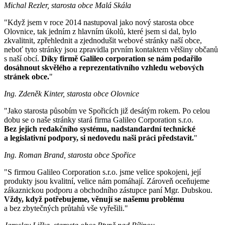
Michal Rezler, starosta obce Malá Skála
"Když jsem v roce 2014 nastupoval jako nový starosta obce
Olovnice, tak jedním z hlavním úkolů, které jsem si dal, bylo
zkvalitnit, zpřehlednit a zjednodušit webové stránky naší obce,
neboť tyto stránky jsou zpravidla prvním kontaktem většiny občanů
s naší obcí.
Díky firmě Galileo corporation se nám podařilo
dosáhnout skvělého a reprezentativního vzhledu webových
stránek obce.
"
Ing. Zdeněk Kinter, starosta obce Olovnice
"Jako starosta působím ve Spořicích již desátým rokem. Po celou
dobu se o naše stránky stará firma Galileo Corporation s.r.o.
Bez jejich redakčního systému, nadstandardní technické
a legislativní podpory, si nedovedu naši práci představit.
"
Ing. Roman Brand, starosta obce Spořice
"S firmou Galileo Corporation s.r.o. jsme velice spokojeni, její
produkty jsou kvalitní, velice nám pomáhají. Zároveň oceňujeme
zákaznickou podporu a obchodního zástupce paní Mgr. Dubskou.
Vždy, když potřebujeme, věnují se našemu problému
a bez zbytečných průtahů vše vyřešili."