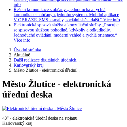
info
Řešení komunikace s občany
„Jednoduchá a rychlá
komunikace s občany z jednoho systému. Mobilní aplikace
V OBRAZE, SMS, e-maily, sociální sítě a další.“
Více info
Elektronická spisová služba a konzultační služby
„Pracujte
se spisovou službou pohodlně, kdykoliv a odkudkoliv.
Jednoduché ovládání, moderní vzhled a rychlá orientace.“
Více info
Úvodní stránka
Aktuálně
Další realizace digitálních úředních...
Karlovarský kraj
Město Žlutice - elektronická úřední...
Město Žlutice - elektronická
úřední deska
43" - elektronická úřední deska na stojanu
Karlovarský kraj