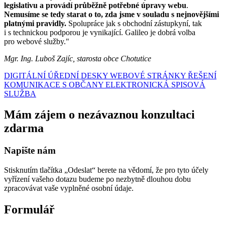
legislativu a provádí průběžně potřebné úpravy webu
.
Nemusíme se tedy starat o to, zda jsme v souladu s nejnovějšími
platnými pravidly.
Spolupráce jak s obchodní zástupkyní, tak
i s technickou podporou je vynikající. Galileo je dobrá volba
pro webové služby."
Mgr. Ing. Luboš Zajíc, starosta obce Chotutice
DIGITÁLNÍ ÚŘEDNÍ DESKY
WEBOVÉ STRÁNKY
ŘEŠENÍ
KOMUNIKACE S OBČANY
ELEKTRONICKÁ SPISOVÁ
SLUŽBA
Mám zájem o nezávaznou konzultaci
zdarma
Napište nám
Stisknutím tlačítka „Odeslat“ berete na vědomí, že pro tyto účely
vyřízení vašeho dotazu budeme po nezbytně dlouhou dobu
zpracovávat vaše vyplněné osobní údaje.
Formulář