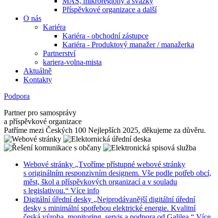
MAS, mikroregiony a svazky
Příspěvkové organizace a další
O nás
Kariéra
Kariéra - obchodní zástupce
Kariéra - Produktový manažer / manažerka
Partnerství
kariera-volna-mista
Aktuálně
Kontakty
Podpora
Partner pro samosprávy
a příspěvkové organizace
Patříme mezi Českých 100 Nejlepších 2025, děkujeme za důvěru.
Webové stránky
„Tvoříme přístupné webové stránky
s originálním responzivním designem. Vše podle potřeb obcí,
měst, škol a příspěvkových organizací a v souladu
s legislativou.“
Více info
Digitální úřední desky
„Nejprodávanější digitální úřední
desky s minimální spotřebou elektrické energie. Kvalitní
česká výroba, monitoring, servis a podpora od Galilea.“
Více