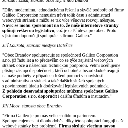
Jaroslav Liška, starosta obce Rtyně nad Bílinou
"Díky modernímu, jednoduchému řešení a skvělé podpoře od firmy
Galileo Corporation nemusím trávit tolik času s administrací
webových stránek a můžu se tak více věnovat rozvoji městyse.
Navíc se mohu spolehnout na to, že naše internetové stránky
splňují veškerou legislativu
, což je další úleva pro obec. Proto
s jistotou doporučuji spolupráci s firmou Galileo."
Jiří Loukota, starosta městyse Dalešice
"Obec Brandov spolupracuje se společností Galileo Corporation
s.r.o. již řadu let a to především co se týče zajištění webových
stránek obce a následnou technickou podporou. Velmi oceňujeme
přístup zástupců společnosti, kteří ochotně a bezodkladně reagují
na naše podněty v případech řešení pomoci v souvislosti
s administrativou stránek a také dalších služeb spojených
s povinnostmi úřadu k dodržování legislativních podmínek.
Z pohledu dosavadní spolupráce můžeme společnost Galileo
Corporation s.r.o. doporučit
i dalším úřadům a institucím."
Jiří Mooz, starosta obce Brandov
"Firma Galileo je pro nás velice solidním partnerem.
Spolupracujeme s ní dlouhodobě a díky této spolupráci fungují naše
webové stránky bez problémů.
Firma sleduje všechnu novou