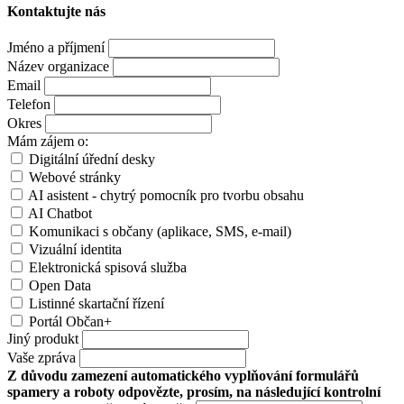
Kontaktujte nás
Jméno a příjmení
Název organizace
Email
Telefon
Okres
Mám zájem o:
Digitální úřední desky
Webové stránky
AI asistent - chytrý pomocník pro tvorbu obsahu
AI Chatbot
Komunikaci s občany (aplikace, SMS, e-mail)
Vizuální identita
Elektronická spisová služba
Open Data
Listinné skartační řízení
Portál Občan+
Jiný produkt
Vaše zpráva
Z důvodu zamezení automatického vyplňování formulářů
spamery a roboty odpovězte, prosím, na následující kontrolní