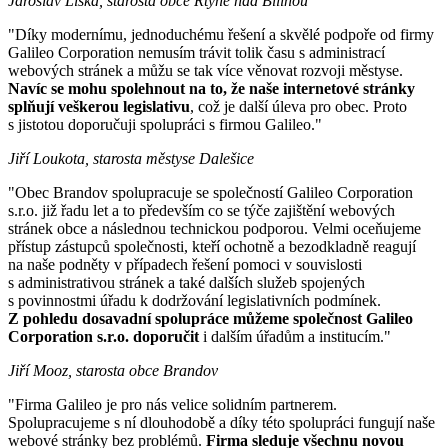
Jaroslav Liška, starosta obce Rtyně nad Bílinou
"Díky modernímu, jednoduchému řešení a skvělé podpoře od firmy
Galileo Corporation nemusím trávit tolik času s administrací
webových stránek a můžu se tak více věnovat rozvoji městyse.
Navíc se mohu spolehnout na to, že naše internetové stránky
splňují veškerou legislativu
, což je další úleva pro obec. Proto
s jistotou doporučuji spolupráci s firmou Galileo."
Jiří Loukota, starosta městyse Dalešice
"Obec Brandov spolupracuje se společností Galileo Corporation
s.r.o. již řadu let a to především co se týče zajištění webových
stránek obce a následnou technickou podporou. Velmi oceňujeme
přístup zástupců společnosti, kteří ochotně a bezodkladně reagují
na naše podněty v případech řešení pomoci v souvislosti
s administrativou stránek a také dalších služeb spojených
s povinnostmi úřadu k dodržování legislativních podmínek.
Z pohledu dosavadní spolupráce můžeme společnost Galileo
Corporation s.r.o. doporučit
i dalším úřadům a institucím."
Jiří Mooz, starosta obce Brandov
"Firma Galileo je pro nás velice solidním partnerem.
Spolupracujeme s ní dlouhodobě a díky této spolupráci fungují naše
webové stránky bez problémů.
Firma sleduje všechnu novou