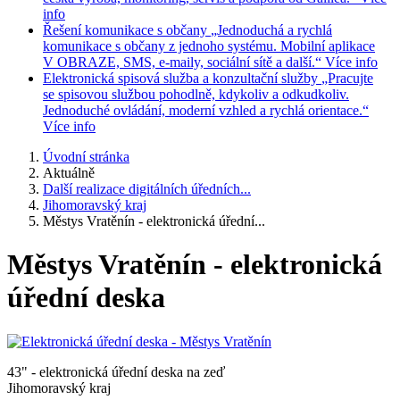
info
Řešení komunikace s občany
„Jednoduchá a rychlá
komunikace s občany z jednoho systému. Mobilní aplikace
V OBRAZE, SMS, e-maily, sociální sítě a další.“
Více info
Elektronická spisová služba a konzultační služby
„Pracujte
se spisovou službou pohodlně, kdykoliv a odkudkoliv.
Jednoduché ovládání, moderní vzhled a rychlá orientace.“
Více info
Úvodní stránka
Aktuálně
Další realizace digitálních úředních...
Jihomoravský kraj
Městys Vratěnín - elektronická úřední...
Městys Vratěnín - elektronická
úřední deska
43" - elektronická úřední deska na zeď
Jihomoravský kraj