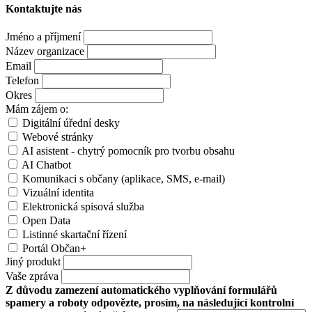
Kontaktujte nás
Jméno a příjmení
Název organizace
Email
Telefon
Okres
Mám zájem o:
Digitální úřední desky
Webové stránky
AI asistent - chytrý pomocník pro tvorbu obsahu
AI Chatbot
Komunikaci s občany (aplikace, SMS, e-mail)
Vizuální identita
Elektronická spisová služba
Open Data
Listinné skartační řízení
Portál Občan+
Jiný produkt
Vaše zpráva
Z důvodu zamezení automatického vyplňování formulářů
spamery a roboty odpovězte, prosím, na následující kontrolní