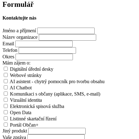
Formulář
Kontaktujte nás
Jméno a příjmení
Název organizace
Email
Telefon
Okres
Mám zájem o:
Digitální úřední desky
Webové stránky
AI asistent - chytrý pomocník pro tvorbu obsahu
AI Chatbot
Komunikaci s občany (aplikace, SMS, e-mail)
Vizuální identita
Elektronická spisová služba
Open Data
Listinné skartační řízení
Portál Občan+
Jiný produkt
Vaše zpráva