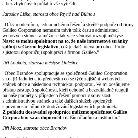
a bez zbytečných průtahů vše vyřešili."
Jaroslav Liška, starosta obce Rtyně nad Bílinou
"Díky modernímu, jednoduchému řešení a skvělé podpoře od firmy
Galileo Corporation nemusím trávit tolik času s administrací
webových stránek a můžu se tak více věnovat rozvoji městyse.
Navíc se mohu spolehnout na to, že naše internetové stránky
splňují veškerou legislativu
, což je další úleva pro obec. Proto
s jistotou doporučuji spolupráci s firmou Galileo."
Jiří Loukota, starosta městyse Dalešice
"Obec Brandov spolupracuje se společností Galileo Corporation
s.r.o. již řadu let a to především co se týče zajištění webových
stránek obce a následnou technickou podporou. Velmi oceňujeme
přístup zástupců společnosti, kteří ochotně a bezodkladně reagují
na naše podněty v případech řešení pomoci v souvislosti
s administrativou stránek a také dalších služeb spojených
s povinnostmi úřadu k dodržování legislativních podmínek.
Z pohledu dosavadní spolupráce můžeme společnost Galileo
Corporation s.r.o. doporučit
i dalším úřadům a institucím."
Jiří Mooz, starosta obce Brandov