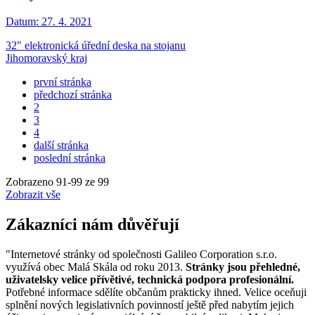
Datum:
27. 4. 2021
32" elektronická úřední deska na stojanu
Jihomoravský kraj
první stránka
předchozí stránka
2
3
4
další stránka
poslední stránka
Zobrazeno
91
-
99
ze 99
Zobrazit vše
Zákazníci nám důvěřují
"Internetové stránky od společnosti Galileo Corporation s.r.o.
využívá obec Malá Skála od roku 2013.
Stránky jsou přehledné,
uživatelsky velice přívětivé, technická podpora profesionální.
Potřebné informace sdělíte občanům prakticky ihned. Velice oceňuji
splnění nových legislativních povinností ještě před nabytím jejich