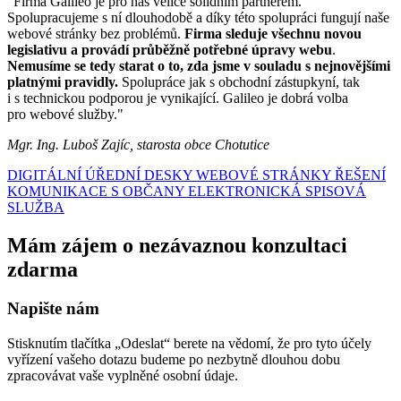
"Firma Galileo je pro nás velice solidním partnerem.
Spolupracujeme s ní dlouhodobě a díky této spolupráci fungují naše
webové stránky bez problémů.
Firma sleduje všechnu novou
legislativu a provádí průběžně potřebné úpravy webu
.
Nemusíme se tedy starat o to, zda jsme v souladu s nejnovějšími
platnými pravidly.
Spolupráce jak s obchodní zástupkyní, tak
i s technickou podporou je vynikající. Galileo je dobrá volba
pro webové služby."
Mgr. Ing. Luboš Zajíc, starosta obce Chotutice
DIGITÁLNÍ ÚŘEDNÍ DESKY
WEBOVÉ STRÁNKY
ŘEŠENÍ
KOMUNIKACE S OBČANY
ELEKTRONICKÁ SPISOVÁ
SLUŽBA
Mám zájem o nezávaznou konzultaci
zdarma
Napište nám
Stisknutím tlačítka „Odeslat“ berete na vědomí, že pro tyto účely
vyřízení vašeho dotazu budeme po nezbytně dlouhou dobu
zpracovávat vaše vyplněné osobní údaje.