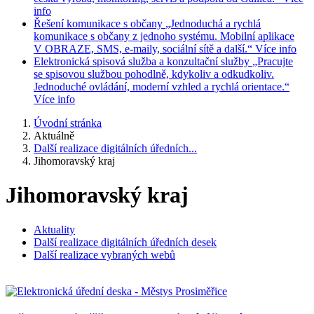
info
Řešení komunikace s občany
„Jednoduchá a rychlá
komunikace s občany z jednoho systému. Mobilní aplikace
V OBRAZE, SMS, e-maily, sociální sítě a další.“
Více info
Elektronická spisová služba a konzultační služby
„Pracujte
se spisovou službou pohodlně, kdykoliv a odkudkoliv.
Jednoduché ovládání, moderní vzhled a rychlá orientace.“
Více info
Úvodní stránka
Aktuálně
Další realizace digitálních úředních...
Jihomoravský kraj
Jihomoravský kraj
Aktuality
Další realizace digitálních úředních desek
Další realizace vybraných webů