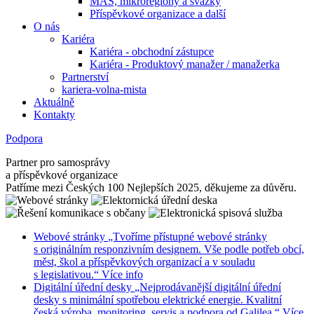
MAS, mikroregiony a svazky
Příspěvkové organizace a další
O nás
Kariéra
Kariéra - obchodní zástupce
Kariéra - Produktový manažer / manažerka
Partnerství
kariera-volna-mista
Aktuálně
Kontakty
Podpora
Partner pro samosprávy
a příspěvkové organizace
Patříme mezi Českých 100 Nejlepších 2025, děkujeme za důvěru.
Webové stránky
„Tvoříme přístupné webové stránky
s originálním responzivním designem. Vše podle potřeb obcí,
měst, škol a příspěvkových organizací a v souladu
s legislativou.“
Více info
Digitální úřední desky
„Nejprodávanější digitální úřední
desky s minimální spotřebou elektrické energie. Kvalitní
česká výroba, monitoring, servis a podpora od Galilea.“
Více