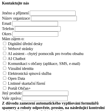
Kontaktujte nás
Jméno a příjmení
Název organizace
Email
Telefon
Okres
Mám zájem o:
Digitální úřední desky
Webové stránky
AI asistent - chytrý pomocník pro tvorbu obsahu
AI Chatbot
Komunikaci s občany (aplikace, SMS, e-mail)
Vizuální identita
Elektronická spisová služba
Open Data
Listinné skartační řízení
Portál Občan+
Jiný produkt
Vaše zpráva
Z důvodu zamezení automatického vyplňování formulářů
spamery a roboty odpovězte, prosím, na následující kontrolní