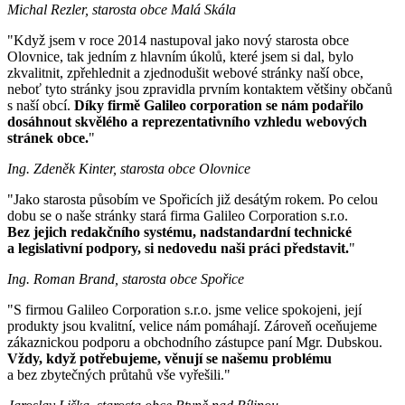
Michal Rezler, starosta obce Malá Skála
"Když jsem v roce 2014 nastupoval jako nový starosta obce
Olovnice, tak jedním z hlavním úkolů, které jsem si dal, bylo
zkvalitnit, zpřehlednit a zjednodušit webové stránky naší obce,
neboť tyto stránky jsou zpravidla prvním kontaktem většiny občanů
s naší obcí.
Díky firmě Galileo corporation se nám podařilo
dosáhnout skvělého a reprezentativního vzhledu webových
stránek obce.
"
Ing. Zdeněk Kinter, starosta obce Olovnice
"Jako starosta působím ve Spořicích již desátým rokem. Po celou
dobu se o naše stránky stará firma Galileo Corporation s.r.o.
Bez jejich redakčního systému, nadstandardní technické
a legislativní podpory, si nedovedu naši práci představit.
"
Ing. Roman Brand, starosta obce Spořice
"S firmou Galileo Corporation s.r.o. jsme velice spokojeni, její
produkty jsou kvalitní, velice nám pomáhají. Zároveň oceňujeme
zákaznickou podporu a obchodního zástupce paní Mgr. Dubskou.
Vždy, když potřebujeme, věnují se našemu problému
a bez zbytečných průtahů vše vyřešili."