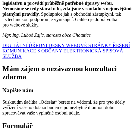
legislativu a provádí průběžně potřebné úpravy webu
.
Nemusíme se tedy starat o to, zda jsme v souladu s nejnovějšími
platnými pravidly.
Spolupráce jak s obchodní zástupkyní, tak
i s technickou podporou je vynikající. Galileo je dobrá volba
pro webové služby."
Mgr. Ing. Luboš Zajíc, starosta obce Chotutice
DIGITÁLNÍ ÚŘEDNÍ DESKY
WEBOVÉ STRÁNKY
ŘEŠENÍ
KOMUNIKACE S OBČANY
ELEKTRONICKÁ SPISOVÁ
SLUŽBA
Mám zájem o nezávaznou konzultaci
zdarma
Napište nám
Stisknutím tlačítka „Odeslat“ berete na vědomí, že pro tyto účely
vyřízení vašeho dotazu budeme po nezbytně dlouhou dobu
zpracovávat vaše vyplněné osobní údaje.
Formulář