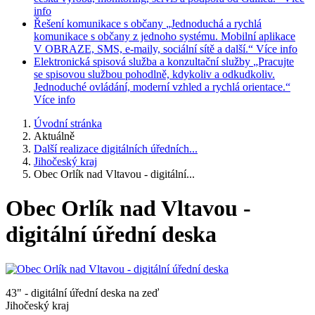
info
Řešení komunikace s občany
„Jednoduchá a rychlá
komunikace s občany z jednoho systému. Mobilní aplikace
V OBRAZE, SMS, e-maily, sociální sítě a další.“
Více info
Elektronická spisová služba a konzultační služby
„Pracujte
se spisovou službou pohodlně, kdykoliv a odkudkoliv.
Jednoduché ovládání, moderní vzhled a rychlá orientace.“
Více info
Úvodní stránka
Aktuálně
Další realizace digitálních úředních...
Jihočeský kraj
Obec Orlík nad Vltavou - digitální...
Obec Orlík nad Vltavou -
digitální úřední deska
43" - digitální úřední deska na zeď
Jihočeský kraj