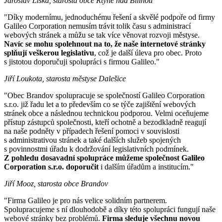
Jaroslav Liška, starosta obce Rtyně nad Bílinou
"Díky modernímu, jednoduchému řešení a skvělé podpoře od firmy
Galileo Corporation nemusím trávit tolik času s administrací
webových stránek a můžu se tak více věnovat rozvoji městyse.
Navíc se mohu spolehnout na to, že naše internetové stránky
splňují veškerou legislativu
, což je další úleva pro obec. Proto
s jistotou doporučuji spolupráci s firmou Galileo."
Jiří Loukota, starosta městyse Dalešice
"Obec Brandov spolupracuje se společností Galileo Corporation
s.r.o. již řadu let a to především co se týče zajištění webových
stránek obce a následnou technickou podporou. Velmi oceňujeme
přístup zástupců společnosti, kteří ochotně a bezodkladně reagují
na naše podněty v případech řešení pomoci v souvislosti
s administrativou stránek a také dalších služeb spojených
s povinnostmi úřadu k dodržování legislativních podmínek.
Z pohledu dosavadní spolupráce můžeme společnost Galileo
Corporation s.r.o. doporučit
i dalším úřadům a institucím."
Jiří Mooz, starosta obce Brandov
"Firma Galileo je pro nás velice solidním partnerem.
Spolupracujeme s ní dlouhodobě a díky této spolupráci fungují naše
webové stránky bez problémů.
Firma sleduje všechnu novou