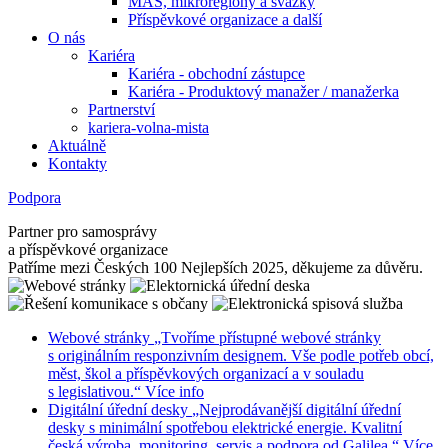
MAS, mikroregiony a svazky
Příspěvkové organizace a další
O nás
Kariéra
Kariéra - obchodní zástupce
Kariéra - Produktový manažer / manažerka
Partnerství
kariera-volna-mista
Aktuálně
Kontakty
Podpora
Partner pro samosprávy
a příspěvkové organizace
Patříme mezi Českých 100 Nejlepších 2025, děkujeme za důvěru.
Webové stránky
„Tvoříme přístupné webové stránky
s originálním responzivním designem. Vše podle potřeb obcí,
měst, škol a příspěvkových organizací a v souladu
s legislativou.“
Více info
Digitální úřední desky
„Nejprodávanější digitální úřední
desky s minimální spotřebou elektrické energie. Kvalitní
česká výroba, monitoring, servis a podpora od Galilea.“
Více