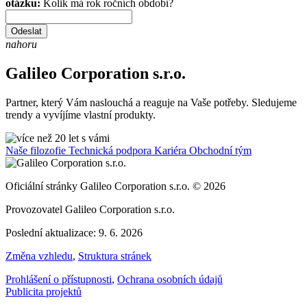
otázku:
Kolik má rok ročních období?
Odeslat
nahoru
Galileo Corporation s.r.o.
Partner, který Vám naslouchá a reaguje na Vaše potřeby. Sledujeme
trendy a vyvíjíme vlastní produkty.
Naše filozofie
Technická podpora
Kariéra
Obchodní tým
Oficiální stránky Galileo Corporation s.r.o. © 2026
Provozovatel Galileo Corporation s.r.o.
Poslední aktualizace: 9. 6. 2026
Změna vzhledu
,
Struktura stránek
Prohlášení o přístupnosti
,
Ochrana osobních údajů
Publicita projektů