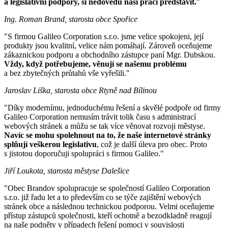
a legislativní podpory, si nedovedu naši práci představit.
"
Ing. Roman Brand, starosta obce Spořice
"S firmou Galileo Corporation s.r.o. jsme velice spokojeni, její
produkty jsou kvalitní, velice nám pomáhají. Zároveň oceňujeme
zákaznickou podporu a obchodního zástupce paní Mgr. Dubskou.
Vždy, když potřebujeme, věnují se našemu problému
a bez zbytečných průtahů vše vyřešili."
Jaroslav Liška, starosta obce Rtyně nad Bílinou
"Díky modernímu, jednoduchému řešení a skvělé podpoře od firmy
Galileo Corporation nemusím trávit tolik času s administrací
webových stránek a můžu se tak více věnovat rozvoji městyse.
Navíc se mohu spolehnout na to, že naše internetové stránky
splňují veškerou legislativu
, což je další úleva pro obec. Proto
s jistotou doporučuji spolupráci s firmou Galileo."
Jiří Loukota, starosta městyse Dalešice
"Obec Brandov spolupracuje se společností Galileo Corporation
s.r.o. již řadu let a to především co se týče zajištění webových
stránek obce a následnou technickou podporou. Velmi oceňujeme
přístup zástupců společnosti, kteří ochotně a bezodkladně reagují
na naše podněty v případech řešení pomoci v souvislosti