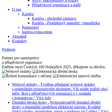
MAS, mikroregiony a svazky
Příspěvkové organizace a další
O nás
Kariéra
Kariéra - obchodní zástupce
Kariéra - Produktový manažer / manažerka
Partnerství
kariera-volna-mista
Aktuálně
Kontakty
Podpora
Partner pro samosprávy
a příspěvkové organizace
Patříme mezi Českých 100 Nejlepších 2025, děkujeme za důvěru.
Webové stránky
„Tvoříme přístupné webové stránky
s originálním responzivním designem. Vše podle potřeb obcí,
měst, škol a příspěvkových organizací a v souladu
s legislativou.“
Více info
Digitální úřední desky
„Nejprodávanější digitální úřední
desky s minimální spotřebou elektrické energie. Kvalitní
česká výroba, monitoring, servis a podpora od Galilea.“
Více