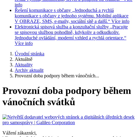
info
Řešení komunikace s občany
„Jednoduchá a rychlá
komunikace s občany z jednoho systému. Mobilní aplikace
V OBRAZE, SMS, e-maily, sociální sítě a další.“
Více info
Elektronická spisová služba a konzultační služby
„Pracujte
se spisovou službou pohodlně, kdykoliv a odkudkoliv.
Jednoduché ovládání, moderní vzhled a rychlá orientace.“
Více info
Úvodní stránka
Aktuálně
Aktuality
Archiv aktualit
Provozní doba podpory během vánočních...
Provozní doba podpory během
vánočních svátků
Vážení zákazníci,