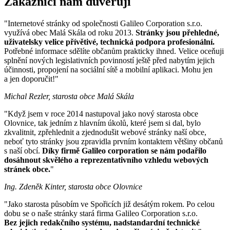
Zákazníci nám důvěřují
"Internetové stránky od společnosti Galileo Corporation s.r.o.
využívá obec Malá Skála od roku 2013.
Stránky jsou přehledné,
uživatelsky velice přívětivé, technická podpora profesionální.
Potřebné informace sdělíte občanům prakticky ihned. Velice oceňuji
splnění nových legislativních povinností ještě před nabytím jejich
účinnosti, propojení na sociální sítě a mobilní aplikaci. Mohu jen
a jen doporučit!"
Michal Rezler, starosta obce Malá Skála
"Když jsem v roce 2014 nastupoval jako nový starosta obce
Olovnice, tak jedním z hlavním úkolů, které jsem si dal, bylo
zkvalitnit, zpřehlednit a zjednodušit webové stránky naší obce,
neboť tyto stránky jsou zpravidla prvním kontaktem většiny občanů
s naší obcí.
Díky firmě Galileo corporation se nám podařilo
dosáhnout skvělého a reprezentativního vzhledu webových
stránek obce.
"
Ing. Zdeněk Kinter, starosta obce Olovnice
"Jako starosta působím ve Spořicích již desátým rokem. Po celou
dobu se o naše stránky stará firma Galileo Corporation s.r.o.
Bez jejich redakčního systému, nadstandardní technické